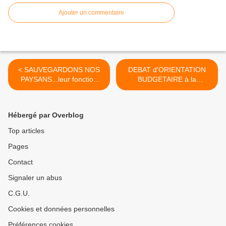
Ajouter un commentaire
< SAUVEGARDONS NOS
DEBAT d'ORIENTATION
PAYSANS...leur fonction
BUDGETAIRE à la
sociale et environnementale
Communauté de
est essentielle
Communes des Olonnes >
Hébergé par Overblog
Top articles
Pages
Contact
Signaler un abus
C.G.U.
Cookies et données personnelles
Préférences cookies