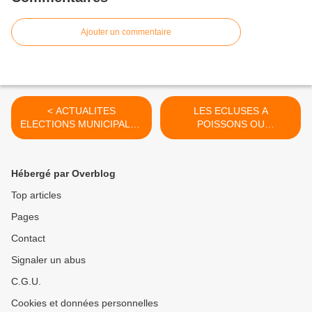
Ajouter un commentaire
< ACTUALITES
LES ECLUSES A
ELECTIONS MUNICIPALES
POISSONS OU
: au Pays des Olonnes, cela
PECHERIES : une richesse
bouge
du patrimoine
castelolonnais >
Hébergé par Overblog
Top articles
Pages
Contact
Signaler un abus
C.G.U.
Cookies et données personnelles