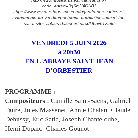
http://www.musicartistes.fr/artiste.php?
code_artiste=9qSmY4GKB1
https://www.vendee-tourisme.com/agenda-des-sorties-et-
evenements-en-vendee/printemps-dorbestier-concert-trio-
sonans/les-sables-dolonne/fmapdl085v51zm5f
VENDREDI 5 JUIN 2026
à 20h30
EN L'ABBAYE SAINT JEAN
D'ORBESTIER
PROGRAMME :
Compositeurs
: Camille Saint-Saëns, Gabriel
Fauré, Jules Massenet, Annie Chalan, Claude
Debussy, Eric Satie, Joseph Chanteloube,
Henri Duparc, Charles Gounot