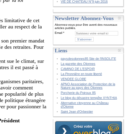
VIE DE CHÂTEAU N°9 juin 2016
Newsletter Abonnez-Vous
s limitative de cet
Abonnez-vous pour être averti des nouveaux
ller au respect de la
articles publiés.
Email
de son premier mandat
e des retraites. Pour
Liens
paysdesolonnes85 Site de l'INSOLITE
nt sue le climat, sur
La gazette des Olonnes
res il est passé à
CAMINO DE L'ESPOIR
La Pironnière en toute liberté
VENDEE GLOBE
rganismes paritaires,
APNO Association de Protection de la
 savoir comment
Nature au pays des Olonnes
ne popularité de plus
Porcherie du Poiroux 85
Le blog du désastre tempête XYNTHIA
de politique étrangère
Alternative citoyenne au Château
ver pour passionner la
d'Olonne
Saint Jean d'Orbestier
Président