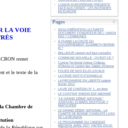
L’UNION EUROPÉENNE PRÉSENTE
FACE AUX CRISES : LES INCENDIES
EN EUROPE
Pages
R LA VOIE
AGGLOMÉRATION LA CHARTE
DOCUMENT FONDATEUR DE L' UNION
TRÈS
DES 7 COMMUNES
À QUAND LA CHUTE DU
GOUVERNEMENT ÉLISABETH BORNE
III ?
BALLADUR rapport qu'il faut connaître
t MACRON remet
COMMUNE NOUVELLE : QU'EST-CE ?
Contrat Territorial Unique Château
d'Olonne et Canton des Sables d'Olonne
FOLIES DE NOS ELUS LOCAUX
t et le texte de la
LA CRISE INSTITUTIONNELLE
LA PIRONNIERE EN LIBERTE bulletin
février 2013
LA VIE DE CHATEAU N° 1...en ligne
LE CONTRAT ENEDIS EDF ABONNÉ
"LE GRAND DÉBAT NATIONAL"
JUSQU'AU 15 MARS 2019 POUR Y
et la Chambre de
PARTICIPER
LE GRAND DÉBAT NATIONAL : LA
CHARTE DE BONNE CONDUITE LORS
DE LA RÉUNION
itution
LE PROGRAMME DU CANDIDAT
MACRON, AVRIL 2017, FAITES VOUS-
 de la République sur