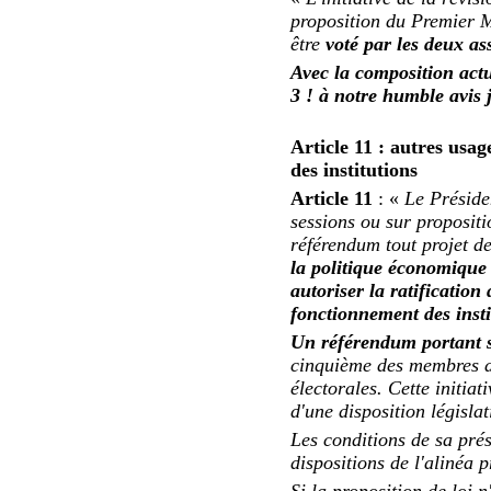
proposition du Premier M
être
voté par les deux as
Avec la composition act
3 ! à notre humble avis 
Article 11 : autres usa
des institutions
Article 11
: «
Le Préside
sessions ou sur proposit
référendum tout projet de
la politique économique 
autoriser la ratification
fonctionnement des insti
Un référendum portant s
cinquième des membres du
électorales. Cette initia
d'une disposition législ
Les conditions de sa prés
dispositions de l'alinéa 
Si la proposition de loi 