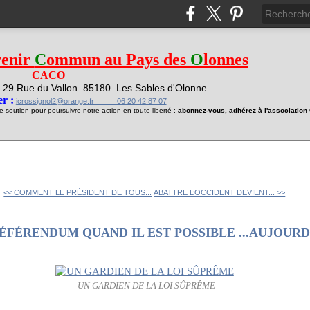
venir
C
ommun au Pays des
O
lonnes
CACO
29 Rue du Vallon
85180 Les Sables d'Olonne
1
r :
jcrossignol2@orange.fr 06 20 42 87 07
soutien pour poursuivre notre action en toute liberté :
abonnez-vous, adhérez à l'associatio
<< COMMENT LE PRÉSIDENT DE TOUS...
ABATTRE L’OCCIDENT DEVIENT... >>
ÉFÉRENDUM QUAND IL EST POSSIBLE ...AUJOURD
UN GARDIEN DE LA LOI SÛPRÊME