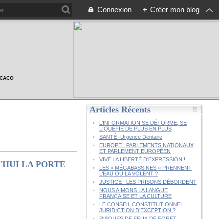
Connexion
+
Créer mon blog
n CACO
Articles Récents
L’INFORMATION SE DÉFORME, SE
LIQUÉFIE DE PLUS EN PLUS
SANTÉ -Urgence Dentaire
EUROPE : PARLEMENTS NATIONAUX
ET PARLEMENT EUROPÉEN
VIVE LA LIBERTÉ D’EXPRESSION !
'HUI LA PORTE
LES « MÉGABASSINES » PRENNENT
L’EAU OU LA VOLENT ?
JUSTICE : LES PRISONS DÉBORDENT
NOUS AIMONS LA LANGUE
FRANÇAISE ET LA CULTURE
LE CONSEIL CONSTITUTIONNEL,
JURIDICTION D’EXCEPTION ?
RISQUES DE FEUX DE FORET