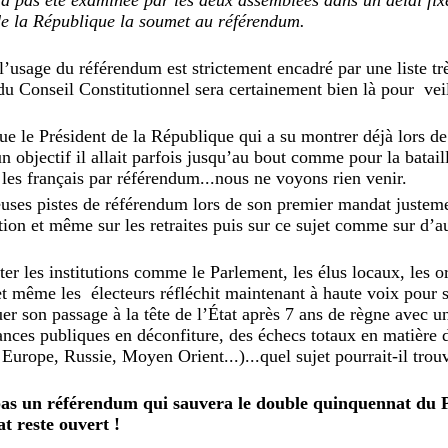
de la République la soumet au référendum.
’usage du référendum est strictement encadré par une liste trè
n du Conseil Constitutionnel sera certainement bien là pour vei
que le Président de la République qui a su montrer déjà lors 
n objectif il allait parfois jusqu’au bout comme pour la bataill
r les français par référendum...nous ne voyons rien venir.
euses pistes de référendum lors de son premier mandat justeme
tion et même sur les retraites puis sur ce sujet comme sur d’aut
ter les institutions comme le Parlement, les élus locaux, les o
 et même les électeurs réfléchit maintenant à haute voix pour
er son passage à la tête de l’État après 7 ans de règne avec u
ances publiques en déconfiture, des échecs totaux en matière 
Europe, Russie, Moyen Orient...)...quel sujet pourrait-il trou
pas un référendum qui sauvera le double quinquennat du 
 reste ouvert !