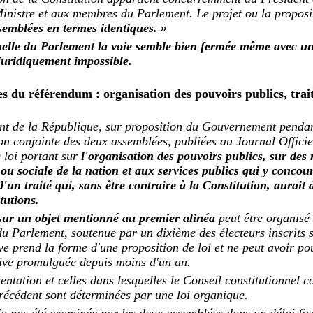
inistre et aux membres du Parlement. Le projet ou la proposit
semblées en termes identiques. »
uelle du Parlement la voie semble bien fermée même avec u
juridiquement impossible.
ges du référendum : organisation des pouvoirs publics, tra
nt de la République, sur proposition du Gouvernement pendan
ion conjointe des deux assemblées, publiées au Journal Officie
 loi portant sur
l'organisation des pouvoirs publics, sur des 
ou sociale de la nation et aux services publics qui y concou
 d'un traité qui, sans être contraire à la Constitution, aurait 
tutions.
ur un objet mentionné au premier alinéa
peut être organisé à
 Parlement, soutenue par un dixième des électeurs inscrits su
tive prend la forme d'une proposition de loi et ne peut avoir po
ative promulguée depuis moins d'un an.
entation et celles dans lesquelles le Conseil constitutionnel c
précédent sont déterminées par une loi organique.
n'a pas été examinée par les deux assemblées dans un délai fixé