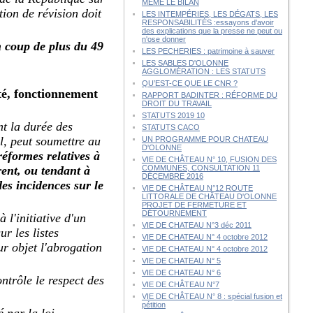
MÊME LE BILAN
ion de révision doit
LES INTEMPÉRIES, LES DÉGATS, LES
RESPONSABILITÉS :essayons d'avoir
des explications que la presse ne peut ou
n'ose donner
n coup de plus du 49
LES PECHERIES : patrimoine à sauver
LES SABLES D'OLONNE
AGGLOMÉRATION : LES STATUTS
QU’EST-CE QUE LE CNR ?
ité, fonctionnement
RAPPORT BADINTER : RÉFORME DU
DROIT DU TRAVAIL
STATUTS 2019 10
t la durée des
STATUTS CACO
l, peut soumettre au
UN PROGRAMME POUR CHATEAU
D'OLONNE
réformes relatives à
VIE DE CHÂTEAU N° 10, FUSION DES
rent, ou tendant à
COMMUNES, CONSULTATION 11
DÉCEMBRE 2016
des incidences sur le
VIE DE CHÂTEAU N°12 ROUTE
LITTORALE DE CHÂTEAU D'OLONNE
PROJET DE FERMETURE ET
DÉTOURNEMENT
 l'initiative d'un
VIE DE CHATEAU N°3 déc 2011
r les listes
VIE DE CHATEAU N° 4 octobre 2012
ur objet l'abrogation
VIE DE CHATEAU N° 4 octobre 2012
VIE DE CHATEAU N° 5
VIE DE CHATEAU N° 6
ontrôle le respect des
VIE DE CHÂTEAU N°7
VIE DE CHÂTEAU N° 8 : spécial fusion et
pétition
 par la loi