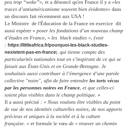
peu trop “woke”»,
et a dénoncé qu'en France il y a
«les
traces d’antiaméricanisme souvent bien évidentes»
dans
un discours fait récemment aux USA !
Le Ministre de l'Éducation de la France en exercice dit
aussi espérer «
poser les fondations d’un nouveau champ
d’études en France, « les black studies », (voir
:
https://littleafrica.fr/pourquoi-les-black-studies-
qui tienne compte des
nexistent-pas-en-france
),
particularités nationales tout en s’inspirant de ce qui se
faisait aux États-Unis et en Grande-Bretagne. Je
souhaitais aussi contribuer à l’émergence d’une parole
collective "noire", afin de faire entendre
les torts vécus
par les personnes noires en France
, et que celles-ci
soient plus visibles dans le champ politique.
»
Il a aussi précisé
: « Nous voulons être visibles du point
de vue de nos identités culturelles noires, de nos apports
précieux et uniques à la société et à la culture
française. »
et formule le vœu
de « trouver un chemin