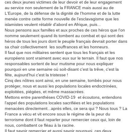
ces deux jeunes victimes de leur devoir et de leur engagement
au service non seulement de la FRANCE mais aussi au de
L'Europe, de la défense de la dignité de l'homme et de la lutte
menée contre cette forme nouvelle de l'esclavagisme que les
islamistes veulent rétablir d'abord en Afrique, puis...
Nous pensons aux familles et aux proches de ces héros que l'on
nomme seulement quand ils tombent au combat et qui sont des
héros de tous les jours dont le peuple français devrait porter dans
sa chair collectivement les souffrances et les honneurs.
Il faut que nos militaires sentent que tous les français et les
européens sont vraiment avec eux sur le terrain. Il faut que nos
responsables sortent de leur mutisme pour nous expliquer
pourquoi en une semaine où soit-disant c'est la trêve, c'est la
fête, aujourd'hui c'est la tristesse !
Cinq des nôtres sont ainsi, en une semaine, tombés pour nous
protéger, nous et aussi les populations locales endoctrinées,
exploitées, piégées, et même massacrées.
Mettons entre parenthèses COVID-19 et écoutons, entendons
l'appel des populations locales sacrifiées et les populations
menacées directement...après elles, ce sera qui ? Nous tous ? La
France a vécu et vit encore sous le régime de la peur du
terrorisme dont il faut reparler pour remercier ceux qui, loin de
nous, combattent ce fléau à la racine.
Il faut savoir remercier et aussi savoir pourquoi ces deux