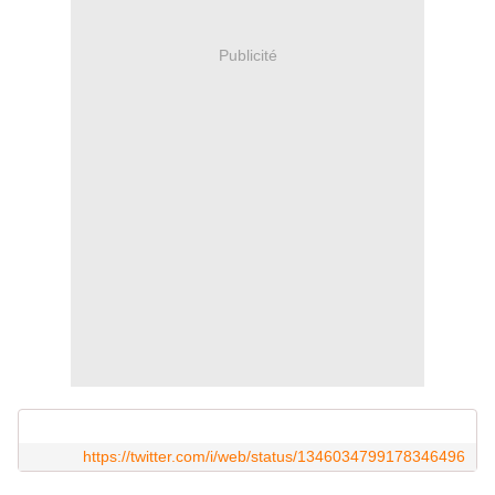
Publicité
https://twitter.com/i/web/status/1346034799178346496