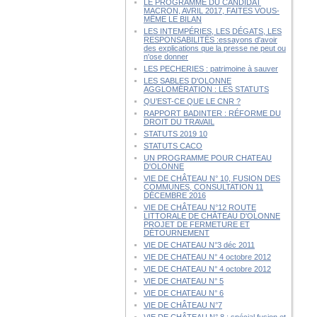
LE PROGRAMME DU CANDIDAT
MACRON, AVRIL 2017, FAITES VOUS-
MÊME LE BILAN
LES INTEMPÉRIES, LES DÉGATS, LES
RESPONSABILITÉS :essayons d'avoir
des explications que la presse ne peut ou
n'ose donner
LES PECHERIES : patrimoine à sauver
LES SABLES D'OLONNE
AGGLOMÉRATION : LES STATUTS
QU’EST-CE QUE LE CNR ?
RAPPORT BADINTER : RÉFORME DU
DROIT DU TRAVAIL
STATUTS 2019 10
STATUTS CACO
UN PROGRAMME POUR CHATEAU
D'OLONNE
VIE DE CHÂTEAU N° 10, FUSION DES
COMMUNES, CONSULTATION 11
DÉCEMBRE 2016
VIE DE CHÂTEAU N°12 ROUTE
LITTORALE DE CHÂTEAU D'OLONNE
PROJET DE FERMETURE ET
DÉTOURNEMENT
VIE DE CHATEAU N°3 déc 2011
VIE DE CHATEAU N° 4 octobre 2012
VIE DE CHATEAU N° 4 octobre 2012
VIE DE CHATEAU N° 5
VIE DE CHATEAU N° 6
VIE DE CHÂTEAU N°7