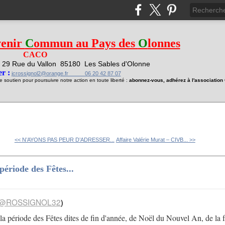
venir
C
ommun au Pays des
O
lonnes
CACO
29 Rue du Vallon
85180 Les Sables d'Olonne
1
r :
jcrossignol2@orange.fr 06 20 42 87 07
soutien pour poursuivre notre action en toute liberté :
abonnez-vous, adhérez à l'associatio
<< N’AYONS PAS PEUR D’ADRESSER...
Affaire Valérie Murat – CIVB... >>
a période des Fêtes...
@ROSSIGNOL32
)
est la période des Fêtes dites de fin d'année, de Noël du Nouvel An, de la 