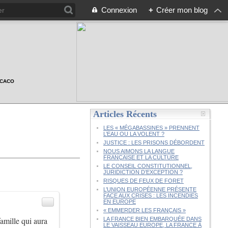
Connexion
+
Créer mon blog
n CACO
Articles Récents
LES « MÉGABASSINES » PRENNENT
L’EAU OU LA VOLENT ?
JUSTICE : LES PRISONS DÉBORDENT
NOUS AIMONS LA LANGUE
FRANÇAISE ET LA CULTURE
LE CONSEIL CONSTITUTIONNEL,
JURIDICTION D’EXCEPTION ?
RISQUES DE FEUX DE FORET
L’UNION EUROPÉENNE PRÉSENTE
FACE AUX CRISES : LES INCENDIES
EN EUROPE
« EMMERDER LES FRANÇAIS »
famille qui aura
LA FRANCE BIEN EMBARQUÉE DANS
LE VAISSEAU EUROPE, LA FRANCE À