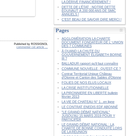
LA DÉRIVE FINANCIÈREMENT !
DETTE DE L’ÉTAT : NOTRE DETTE
ÉQUIVAUT À 200 000 ANS DE SMIC
ANNUELS !
C’EST BEAU DE SAVOIR DIRE MERCI !
Pages
AGGLOMÉRATION LA CHARTE
DOCUMENT FONDATEUR DE L' UNION
Published by ROSSIGNOL
DES 7 COMMUNES
commenter cet article
…
À QUAND LA CHUTE DU
GOUVERNEMENT ÉLISABETH BORNE
III ?
BALLADUR rapport qu'il faut connaître
COMMUNE NOUVELLE : QU'EST-CE ?
Contrat Territorial Unique Château
d'Olonne et Canton des Sables d'Olonne
FOLIES DE NOS ELUS LOCAUX
LA CRISE INSTITUTIONNELLE
LA PIRONNIERE EN LIBERTE bulletin
février 2013
LA VIE DE CHATEAU N° 1...en ligne
LE CONTRAT ENEDIS EDF ABONNÉ
"LE GRAND DÉBAT NATIONAL"
JUSQU'AU 15 MARS 2019 POUR Y
PARTICIPER
LE GRAND DÉBAT NATIONAL : LA
CHARTE DE BONNE CONDUITE LORS
DE LA RÉUNION