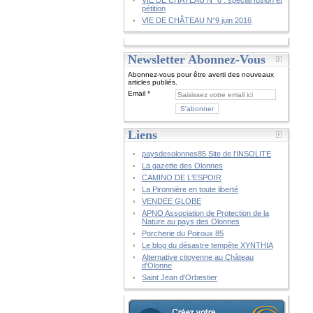
VIE DE CHÂTEAU N° 8 : spécial fusion et
pétition
VIE DE CHÂTEAU N°9 juin 2016
Newsletter Abonnez-Vous
Abonnez-vous pour être averti des nouveaux
articles publiés.
Email
Liens
paysdesolonnes85 Site de l'INSOLITE
La gazette des Olonnes
CAMINO DE L'ESPOIR
La Pironnière en toute liberté
VENDEE GLOBE
APNO Association de Protection de la
Nature au pays des Olonnes
Porcherie du Poiroux 85
Le blog du désastre tempête XYNTHIA
Alternative citoyenne au Château
d'Olonne
Saint Jean d'Orbestier