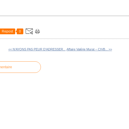
Repost
0
<< N’AYONS PAS PEUR D’ADRESSER...
Affaire Valérie Murat – CIVB... >>
mentaire