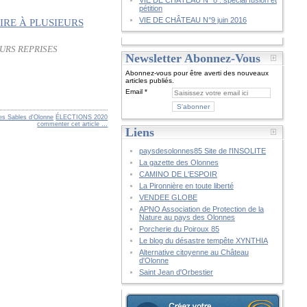
VIE DE CHÂTEAU N° 8 : spécial fusion et
pétition
VIE DE CHÂTEAU N°9 juin 2016
EURS REPRISES
Newsletter Abonnez-Vous
Abonnez-vous pour être averti des nouveaux
articles publiés.
Email
es Sables d'Olonne
ÉLECTIONS 2020
commenter cet article
…
Liens
paysdesolonnes85 Site de l'INSOLITE
La gazette des Olonnes
CAMINO DE L'ESPOIR
La Pironnière en toute liberté
VENDEE GLOBE
APNO Association de Protection de la
Nature au pays des Olonnes
Porcherie du Poiroux 85
Le blog du désastre tempête XYNTHIA
Alternative citoyenne au Château
d'Olonne
Saint Jean d'Orbestier