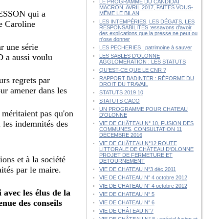
LE PROGRAMME DU CANDIDAT
MACRON, AVRIL 2017, FAITES VOUS-
e TESSON qui a
MÊME LE BILAN
LES INTEMPÉRIES, LES DÉGATS, LES
e Caroline
RESPONSABILITÉS :essayons d'avoir
des explications que la presse ne peut ou
n'ose donner
r une série
LES PECHERIES : patrimoine à sauver
D a aussi voulu
LES SABLES D'OLONNE
AGGLOMÉRATION : LES STATUTS
QU’EST-CE QUE LE CNR ?
urs regrets par
RAPPORT BADINTER : RÉFORME DU
DROIT DU TRAVAIL
our amener dans les
STATUTS 2019 10
STATUTS CACO
UN PROGRAMME POUR CHATEAU
e méritaient pas qu'on
D'OLONNE
u les indemnités des
VIE DE CHÂTEAU N° 10, FUSION DES
COMMUNES, CONSULTATION 11
DÉCEMBRE 2016
VIE DE CHÂTEAU N°12 ROUTE
LITTORALE DE CHÂTEAU D'OLONNE
PROJET DE FERMETURE ET
ons et à la société
DÉTOURNEMENT
ités par le maire.
VIE DE CHATEAU N°3 déc 2011
VIE DE CHATEAU N° 4 octobre 2012
VIE DE CHATEAU N° 4 octobre 2012
avec les élus de la
VIE DE CHATEAU N° 5
enue des conseils
VIE DE CHATEAU N° 6
VIE DE CHÂTEAU N°7