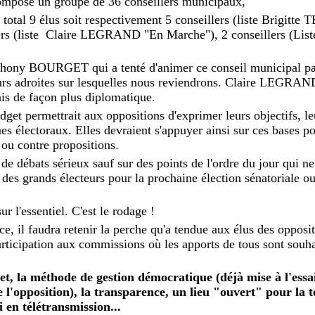
ompose un groupe de 36 conseillers municipaux,
u total 9 élus soit respectivement 5 conseillers (liste Brigitt
ers (liste Claire LEGRAND "En Marche"), 2 conseillers (List
nthony BOURGET qui a tenté d'animer ce conseil municipal pa
ours adroites sur lesquelles nous reviendrons. Claire LEGRAN
is de façon plus diplomatique.
get permettrait aux oppositions d'exprimer leurs objectifs, le
es électoraux. Elles devraient s'appuyer ainsi sur ces bases p
 ou contre propositions.
u de débats sérieux sauf sur des points de l'ordre du jour qui n
e des grands électeurs pour la prochaine élection sénatoriale o
ur l'essentiel. C'est le rodage !
e, il faudra retenir la perche qu'a tendue aux élus des oppositi
participation aux commissions où les apports de tous sont souha
, la méthode de gestion démocratique (déjà mise à l'essai 
 l'opposition), la transparence, un lieu "ouvert" pour la t
 en télétransmission...