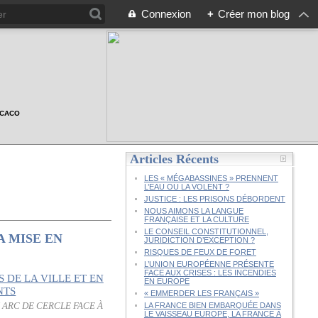
Connexion
+
Créer mon blog
n CACO
Articles Récents
LES « MÉGABASSINES » PRENNENT
L’EAU OU LA VOLENT ?
JUSTICE : LES PRISONS DÉBORDENT
NOUS AIMONS LA LANGUE
FRANÇAISE ET LA CULTURE
LE CONSEIL CONSTITUTIONNEL,
A MISE EN
JURIDICTION D’EXCEPTION ?
RISQUES DE FEUX DE FORET
L’UNION EUROPÉENNE PRÉSENTE
FACE AUX CRISES : LES INCENDIES
EN EUROPE
« EMMERDER LES FRANÇAIS »
N ARC DE CERCLE FACE À
LA FRANCE BIEN EMBARQUÉE DANS
LE VAISSEAU EUROPE, LA FRANCE À