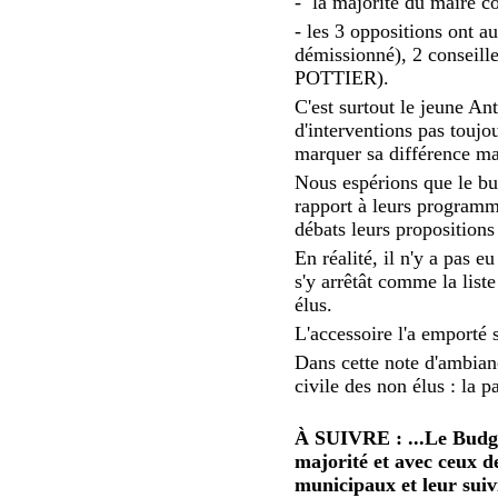
- la majorité du maire c
- les 3 oppositions ont a
démissionné), 2 conseill
POTTIER).
C'est surtout le jeune A
d'interventions pas touj
marquer sa différence ma
Nous espérions que le bud
rapport à leurs programm
débats leurs propositions
En réalité, il n'y a pas e
s'y arrêtât comme la list
élus.
L'accessoire l'a emporté s
Dans cette note d'ambianc
civile des non élus : la 
À SUIVRE : ...Le Budget
majorité et avec ceux de
municipaux et leur suivi