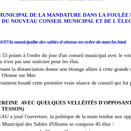
MUNICIPAL DE LA MANDATURE DANS LA FOULÉE D
N DU NOUVEAU CONSEIL MUNICIPAL ET DE L'ÉLE
0/07/la-municipalite-des-sables-d-olonne-en-ordre-de-marche.html
53 points à l'ordre du jour d'un conseil municipal avec le vot
u n'est pas une sinécure pour les élus.
rnant la distanciation donne une étrange allure à cette grande 
à Olonne sur Mer.
a vraiment boudé cette première vraie séance de conseil qui fut 
EREINE AVEC QUELQUES VELLÉITÉS D'OPPOSANT
E TESSON)
 a joué l'ouverture, la politique de la main tendue aux opp
l Municipal des Sables d'Olonne se compose 45 élus :