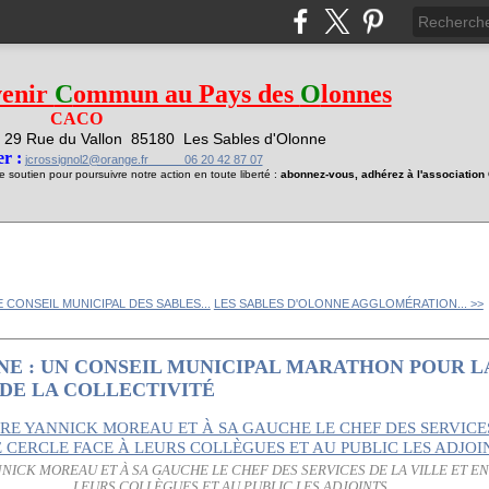
venir
C
ommun au Pays des
O
lonnes
CACO
29 Rue du Vallon
85180 Les Sables d'Olonne
1
r :
jcrossignol2@orange.fr 06 20 42 87 07
soutien pour poursuivre notre action en toute liberté :
abonnez-vous, adhérez à l'associatio
E CONSEIL MUNICIPAL DES SABLES...
LES SABLES D'OLONNE AGGLOMÉRATION... >>
NE : UN CONSEIL MUNICIPAL MARATHON POUR L
DE LA COLLECTIVITÉ
NNICK MOREAU ET À SA GAUCHE LE CHEF DES SERVICES DE LA VILLE ET E
LEURS COLLÈGUES ET AU PUBLIC LES ADJOINTS