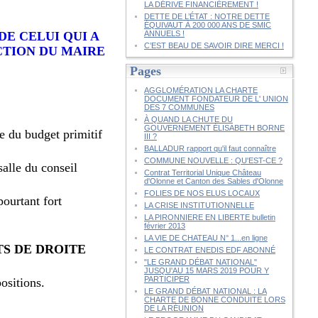
LA DÉRIVE FINANCIÈREMENT !
DETTE DE L’ÉTAT : NOTRE DETTE
ÉQUIVAUT À 200 000 ANS DE SMIC
E CELUI QUI A
ANNUELS !
C’EST BEAU DE SAVOIR DIRE MERCI !
CTION DU MAIRE
Pages
AGGLOMÉRATION LA CHARTE
DOCUMENT FONDATEUR DE L' UNION
DES 7 COMMUNES
À QUAND LA CHUTE DU
GOUVERNEMENT ÉLISABETH BORNE
e du budget primitif
III ?
BALLADUR rapport qu'il faut connaître
COMMUNE NOUVELLE : QU'EST-CE ?
salle du conseil
Contrat Territorial Unique Château
d'Olonne et Canton des Sables d'Olonne
FOLIES DE NOS ELUS LOCAUX
pourtant fort
LA CRISE INSTITUTIONNELLE
LA PIRONNIERE EN LIBERTE bulletin
février 2013
LA VIE DE CHATEAU N° 1...en ligne
S DE DROITE
LE CONTRAT ENEDIS EDF ABONNÉ
"LE GRAND DÉBAT NATIONAL"
JUSQU'AU 15 MARS 2019 POUR Y
PARTICIPER
ositions.
LE GRAND DÉBAT NATIONAL : LA
CHARTE DE BONNE CONDUITE LORS
DE LA RÉUNION