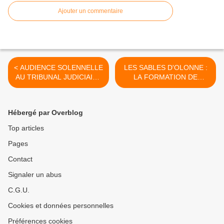
Ajouter un commentaire
< AUDIENCE SOLENNELLE
LES SABLES D'OLONNE :
AU TRIBUNAL JUDICIAIRE
LA FORMATION DE
: RENTRÉE DU CONSEIL
L'AVENIR S'INSTALLE SUR
DE PRUD’HOMMES DES
LE SITE DE NUMERIMER >
SABLES D'OLONNE
Hébergé par Overblog
Top articles
Pages
Contact
Signaler un abus
C.G.U.
Cookies et données personnelles
Préférences cookies