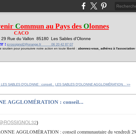
venir
C
ommun au Pays des
O
lonnes
CACO
29 Rue du Vallon
85180 Les Sables d'Olonne
1
r :
jcrossignol2@orange.fr 06 20 42 87 07
soutien pour poursuivre notre action en toute liberté :
abonnez-vous, adhérez à l'associatio
 LES SABLES D'OLONNE : conseil...
LES SABLES D'OLONNE AGGLOMÉRATION... >>
E AGGLOMÉRATION : conseil...
@ROSSIGNOL32
)
NNE AGGLOMÉRATION : conseil communautaire du vendredi 29 