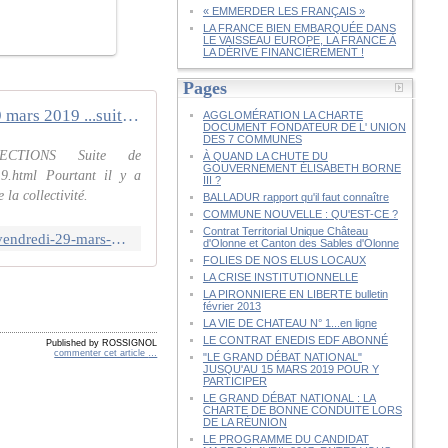
« EMMERDER LES FRANÇAIS »
LA FRANCE BIEN EMBARQUÉE DANS
LE VAISSEAU EUROPE, LA FRANCE À
LA DÉRIVE FINANCIÈREMENT !
Pages
LES SABLES D'OLONNE AGGLOMÉRATION : conseil communautaire du vendredi 29 mars 2019 ...suite - Citoyens au Pays d'Olonne
AGGLOMÉRATION LA CHARTE
DOCUMENT FONDATEUR DE L' UNION
DES 7 COMMUNES
CTIONS Suite de
À QUAND LA CHUTE DU
GOUVERNEMENT ÉLISABETH BORNE
19.html Pourtant il y a
III ?
la collectivité.
BALLADUR rapport qu'il faut connaître
COMMUNE NOUVELLE : QU'EST-CE ?
Contrat Territorial Unique Château
http://www.olonnes.com/2019/03/les-sables-d-olonne-agglomeration-conseil-communautaire-du-vendredi-29-mars-2019.suite.html
d'Olonne et Canton des Sables d'Olonne
FOLIES DE NOS ELUS LOCAUX
LA CRISE INSTITUTIONNELLE
LA PIRONNIERE EN LIBERTE bulletin
février 2013
LA VIE DE CHATEAU N° 1...en ligne
LE CONTRAT ENEDIS EDF ABONNÉ
Published by ROSSIGNOL
commenter cet article
…
"LE GRAND DÉBAT NATIONAL"
JUSQU'AU 15 MARS 2019 POUR Y
PARTICIPER
LE GRAND DÉBAT NATIONAL : LA
CHARTE DE BONNE CONDUITE LORS
DE LA RÉUNION
LE PROGRAMME DU CANDIDAT