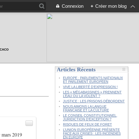
Connexion
+
Créer mon blog
n CACO
Articles Récents
EUROPE : PARLEMENTS NATIONAUX
ET PARLEMENT EUROPÉEN
VIVE LA LIBERTÉ D’EXPRESSION !
LES « MÉGABASSINES » PRENNENT
L’EAU OU LA VOLENT ?
JUSTICE : LES PRISONS DÉBORDENT
NOUS AIMONS LA LANGUE
FRANÇAISE ET LA CULTURE
LE CONSEIL CONSTITUTIONNEL,
JURIDICTION D’EXCEPTION ?
RISQUES DE FEUX DE FORET
L’UNION EUROPÉENNE PRÉSENTE
mars 2019
FACE AUX CRISES : LES INCENDIES
EN EUROPE