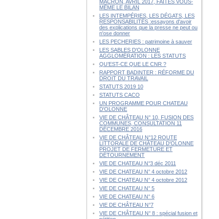
MACRON, AVRIL 2017, FAITES VOUS-
MÊME LE BILAN
LES INTEMPÉRIES, LES DÉGATS, LES
RESPONSABILITÉS :essayons d'avoir
des explications que la presse ne peut ou
n'ose donner
LES PECHERIES : patrimoine à sauver
LES SABLES D'OLONNE
AGGLOMÉRATION : LES STATUTS
QU’EST-CE QUE LE CNR ?
RAPPORT BADINTER : RÉFORME DU
DROIT DU TRAVAIL
STATUTS 2019 10
STATUTS CACO
UN PROGRAMME POUR CHATEAU
D'OLONNE
VIE DE CHÂTEAU N° 10, FUSION DES
COMMUNES, CONSULTATION 11
DÉCEMBRE 2016
VIE DE CHÂTEAU N°12 ROUTE
LITTORALE DE CHÂTEAU D'OLONNE
PROJET DE FERMETURE ET
DÉTOURNEMENT
VIE DE CHATEAU N°3 déc 2011
VIE DE CHATEAU N° 4 octobre 2012
VIE DE CHATEAU N° 4 octobre 2012
VIE DE CHATEAU N° 5
VIE DE CHATEAU N° 6
VIE DE CHÂTEAU N°7
VIE DE CHÂTEAU N° 8 : spécial fusion et