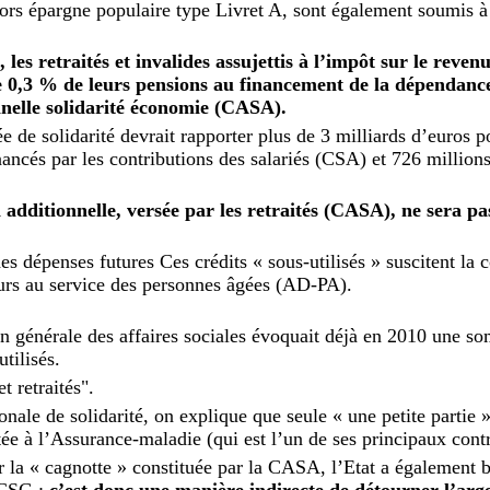
hors épargne populaire type Livret A, sont également soumis 
 les retraités et invalides assujettis à l’impôt sur le reven
 0,3 % de leurs pensions au financement de la dépendance
nnelle solidarité économie (CASA).
 de solidarité devrait rapporter plus de 3 milliards d’euros p
nancés par les contributions des salariés (CSA) et 726 millions
additionnelle, versée par les retraités (CASA), ne sera pas
 dépenses futures Ces crédits « sous-utilisés » suscitent la c
eurs au service des personnes âgées (AD-PA).
on générale des affaires sociales évoquait déjà en 2010 une s
tilisés.
t retraités".
onale de solidarité, on explique que seule « une petite partie »
ée à l’Assurance-maladie (qui est l’un de ses principaux contr
la « cagnotte » constituée par la CASA, l’Etat a également b
a CSG :
c’est donc une manière indirecte de détourner l’arge