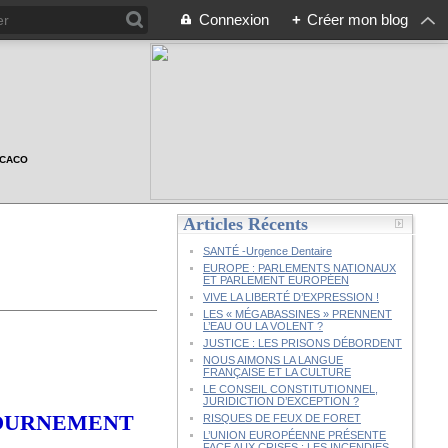
Connexion
+
Créer mon blog
n CACO
Articles Récents
SANTÉ -Urgence Dentaire
EUROPE : PARLEMENTS NATIONAUX
ET PARLEMENT EUROPÉEN
VIVE LA LIBERTÉ D’EXPRESSION !
LES « MÉGABASSINES » PRENNENT
L’EAU OU LA VOLENT ?
JUSTICE : LES PRISONS DÉBORDENT
NOUS AIMONS LA LANGUE
FRANÇAISE ET LA CULTURE
LE CONSEIL CONSTITUTIONNEL,
JURIDICTION D’EXCEPTION ?
TOURNEMENT
RISQUES DE FEUX DE FORET
L’UNION EUROPÉENNE PRÉSENTE
FACE AUX CRISES : LES INCENDIES