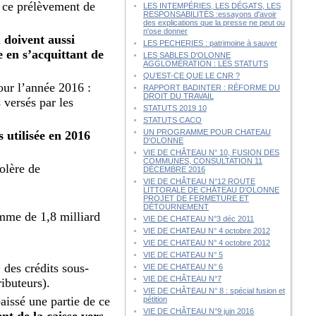
à ce prélèvement de
LES INTEMPÉRIES, LES DÉGATS, LES
RESPONSABILITÉS :essayons d'avoir
des explications que la presse ne peut ou
n'ose donner
u doivent aussi
LES PECHERIES : patrimoine à sauver
 en s’acquittant de
LES SABLES D'OLONNE
AGGLOMÉRATION : LES STATUTS
QU’EST-CE QUE LE CNR ?
our l’année 2016 :
RAPPORT BADINTER : RÉFORME DU
DROIT DU TRAVAIL
 versés par les
STATUTS 2019 10
STATUTS CACO
UN PROGRAMME POUR CHATEAU
 utilisée en 2016
D'OLONNE
VIE DE CHÂTEAU N° 10, FUSION DES
COMMUNES, CONSULTATION 11
olère de
DÉCEMBRE 2016
VIE DE CHÂTEAU N°12 ROUTE
LITTORALE DE CHÂTEAU D'OLONNE
PROJET DE FERMETURE ET
DÉTOURNEMENT
omme de 1,8 milliard
VIE DE CHATEAU N°3 déc 2011
VIE DE CHATEAU N° 4 octobre 2012
VIE DE CHATEAU N° 4 octobre 2012
VIE DE CHATEAU N° 5
 des crédits sous-
VIE DE CHATEAU N° 6
VIE DE CHÂTEAU N°7
ibuteurs).
VIE DE CHÂTEAU N° 8 : spécial fusion et
aissé une partie de ce
pétition
VIE DE CHÂTEAU N°9 juin 2016
nt de la caisse vers