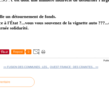
elle un détournement de fonds.
à l'État ?...vous vous souvenez de la vignette auto ???...e
née solidarité.
Repost
0
Publ
<< FUSION DES COMMUNES : LES...
OUEST FRANCE : DES CRAINTES... >>
mentaire