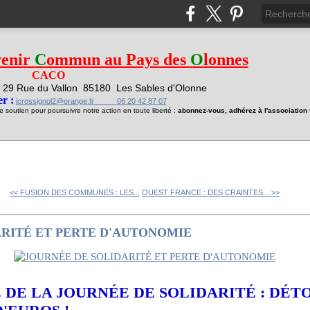
venir
C
ommun au Pays des
O
lonnes
CACO
29 Rue du Vallon
85180 Les Sables d'Olonne
1
r :
jcrossignol2@orange.fr 06 20 42 87 07
soutien pour poursuivre notre action en toute liberté :
abonnez-vous, adhérez à l'associatio
<< FUSION DES COMMUNES : LES...
OUEST FRANCE : DES CRAINTES... >>
ARITÉ ET PERTE D'AUTONOMIE
 DE LA JOURNÉE DE SOLIDARITÉ : DÉ