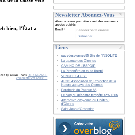
Newsletter Abonnez-Vous
Abonnez-vous pour être averti des nouveaux
articles publiés.
h bien, l'État a
Email
Liens
paysdesolonnes85 Site de l'INSOLITE
La gazette des Olonnes
CAMINO DE L'ESPOIR
La Pironnière en toute liberté
ished by CACO
-
dans
DEPENDANCE
VENDEE GLOBE
commenter cet article
…
APNO Association de Protection de la
Nature au pays des Olonnes
Porcherie du Poiroux 85
Le blog du désastre tempête XYNTHIA
Alternative citoyenne au Château
d'Olonne
Saint Jean d'Orbestier