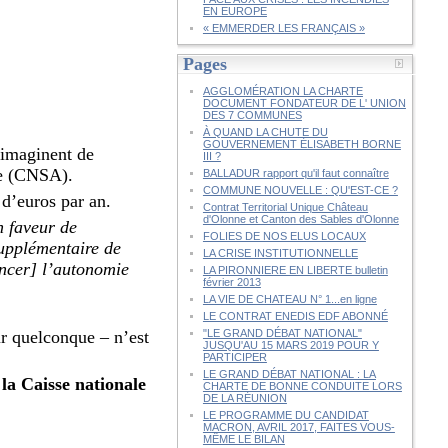
EN EUROPE
« EMMERDER LES FRANÇAIS »
Pages
AGGLOMÉRATION LA CHARTE
DOCUMENT FONDATEUR DE L' UNION
DES 7 COMMUNES
À QUAND LA CHUTE DU
GOUVERNEMENT ÉLISABETH BORNE
 imaginent de
III ?
mie (CNSA).
BALLADUR rapport qu'il faut connaître
COMMUNE NOUVELLE : QU'EST-CE ?
 d’euros par an.
Contrat Territorial Unique Château
d'Olonne et Canton des Sables d'Olonne
n faveur de
FOLIES DE NOS ELUS LOCAUX
upplémentaire de
LA CRISE INSTITUTIONNELLE
ancer] l’autonomie
LA PIRONNIERE EN LIBERTE bulletin
février 2013
LA VIE DE CHATEAU N° 1...en ligne
LE CONTRAT ENEDIS EDF ABONNÉ
ur quelconque – n’est
"LE GRAND DÉBAT NATIONAL"
JUSQU'AU 15 MARS 2019 POUR Y
PARTICIPER
LE GRAND DÉBAT NATIONAL : LA
la Caisse nationale
CHARTE DE BONNE CONDUITE LORS
DE LA RÉUNION
LE PROGRAMME DU CANDIDAT
MACRON, AVRIL 2017, FAITES VOUS-
MÊME LE BILAN