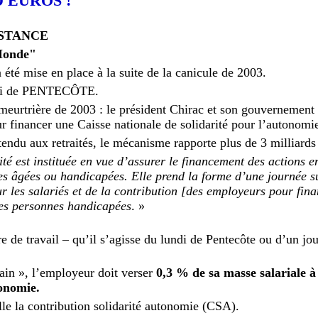
'EUROS !
STANCE
 Monde"
a été mise en place à la suite de la canicule de 2003.
undi de PENTECÔTE.
e meurtrière de 2003 : le président Chirac et son gouvernement
our financer une Caisse nationale de solidarité pour l’autono
endu aux retraités, le mécanisme rapporte plus de 3 milliards
té est instituée en vue d’assurer le financement des actions e
s âgées ou handicapées. Elle prend la forme d’une journée s
r les salariés et de la contribution [des employeurs pour fin
des personnes handicapées
. »
 de travail – qu’il s’agisse du lundi de Pentecôte ou d’un jo
ain », l’employeur doit verser
0,3 % de sa masse salariale à 
tonomie.
lle la contribution solidarité autonomie (CSA).