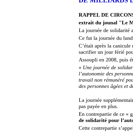
DE MILLIARDS D
RAPPEL DE CIRCON
extrait du jounal "Le
La journée de solidarité 
Ce fut la journée du l
C’était après la canicul
sacrifier un jour férié p
Assoupli en 2008, puis ét
«
Une journée de solidari
l’autonomie des personne
travail non rémunéré pou
des personnes âgées et 
La journée supplémentaire
pas payée en plus.
En contrepartie de ce « g
de solidarité pour l’au
Cette contrepartie s’appe