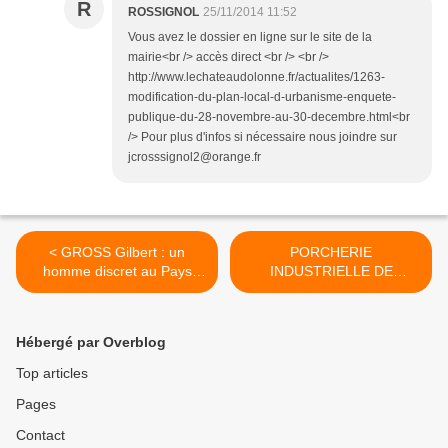
R
ROSSIGNOL
25/11/2014 11:52
Vous avez le dossier en ligne sur le site de la
mairie<br /> accès direct <br /> <br />
http://www.lechateaudolonne.fr/actualites/1263-
modification-du-plan-local-d-urbanisme-enquete-
publique-du-28-novembre-au-30-decembre.html<br
/> Pour plus d'infos si nécessaire nous joindre sur
jcrosssignol2@orange.fr
< GROSS Gilbert : un
PORCHERIE
homme discret au Pays
INDUSTRIELLE DE
d'Olonne qui a beaucoup
POIROUX EN VENDEE :
donné...suite
explication, mobilisation
réunion 28 novembre 2014
Hébergé par Overblog
>
Top articles
Pages
Contact