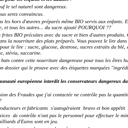
uf le sel naturel sont dangereux.
ous serez convaincus.
ans les hors d'œuvres
préparés
même BIO servis aux enfants. E
e, et tous les autres... du sucre ajouté POURQUOI ??
 frites BIO précuites avec du sucre et bien d'autres produits.
ans la nourriture des plats préparés. Vous pouvez le lire dans 
 pour le lire : sucre, glucose, dextrose, sucres extraits du blé, 
e, stévia, saccarine.
 bats contre cette nourriture dangereuse pour tous les êtres h
 un dossier qui le prouve avec des étiquettes marquées "ingréd
unauté européenne interdit les conservateurs dangereux da
ion des Fraudes que j'ai contactée ne contrôle pas la quantité
?
roducteurs et fabricants s'autogéraient bravo et bon appétit
rvices de contrôle n'ont pas le personnel pour effectuer le m
milliards d'Euros sont en jeu.