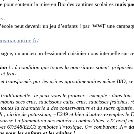
le pour soutenir la mise en Bio des cantines scolaires
mais pa
s :
à l’école peut devenir un jeu d’enfants ! par WWF une campagn
nsmacantine.fr/
pagne, un ancien professionnel cuisinier nous interpelle sur ce
tion
!...à condition que toutes la nourritures soient préparée
et frais .
s et transformés par les usines agroalimentaires même BIO, ce
 traditionnelle. Je peux vous le prouver : exemple : dans tou
mbons secs crus, saucissons cuits, crus, saucisses fraîches, rô
toutes la charcuterie a des conservateurs et du sucre ajoutés
li , nitrite de potassium, =E249 et bien d'autres exemples le
vorise l'inflammation des matières combustibles, r22 nocif en
tives 67/548/EEC3 symboles T=toxique, O= comburant ,N=
da
s pour les enfants et les adultes
!