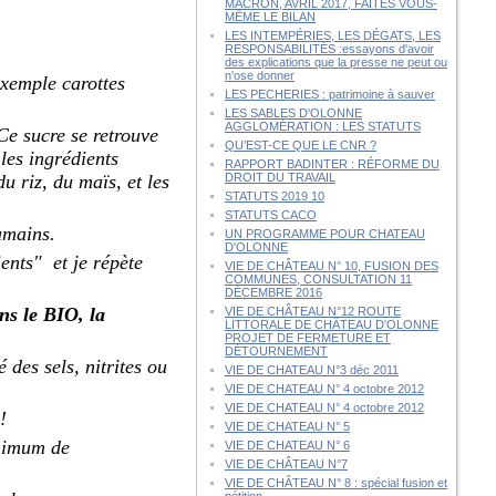
MACRON, AVRIL 2017, FAITES VOUS-
MÊME LE BILAN
LES INTEMPÉRIES, LES DÉGATS, LES
RESPONSABILITÉS :essayons d'avoir
des explications que la presse ne peut ou
n'ose donner
xemple carottes
LES PECHERIES : patrimoine à sauver
LES SABLES D'OLONNE
AGGLOMÉRATION : LES STATUTS
 Ce sucre se retrouve
QU’EST-CE QUE LE CNR ?
les ingrédients
RAPPORT BADINTER : RÉFORME DU
du riz, du maïs, et les
DROIT DU TRAVAIL
STATUTS 2019 10
STATUTS CACO
umains.
UN PROGRAMME POUR CHATEAU
D'OLONNE
ients" et je répète
VIE DE CHÂTEAU N° 10, FUSION DES
COMMUNES, CONSULTATION 11
DÉCEMBRE 2016
ns le BIO, la
VIE DE CHÂTEAU N°12 ROUTE
LITTORALE DE CHÂTEAU D'OLONNE
PROJET DE FERMETURE ET
DÉTOURNEMENT
 des sels, nitrites ou
VIE DE CHATEAU N°3 déc 2011
VIE DE CHATEAU N° 4 octobre 2012
VIE DE CHATEAU N° 4 octobre 2012
 !
VIE DE CHATEAU N° 5
inimum de
VIE DE CHATEAU N° 6
VIE DE CHÂTEAU N°7
VIE DE CHÂTEAU N° 8 : spécial fusion et