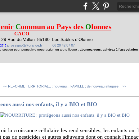
venir
C
ommun au Pays des
O
lonnes
CACO
29 Rue du Vallon
85180 Les Sables d'Olonne
1
r :
jcrossignol2@orange.fr 06 20 42 87 07
soutien pour poursuivre notre action en toute liberté :
abonnez-vous, adhérez à l'associatio
<< REFORME TERRITORIALE : nouveau...
FAMILLE : de nouveau attaquée... >>
s aussi nos enfants, il y a BIO et BIO
ù la croissance cellulaire les rend sensibles, les enfants ont 
 pas de pesticides et autres adjuvants dont on connait l'impact