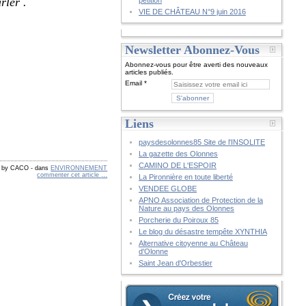
rler .
pétition
VIE DE CHÂTEAU N°9 juin 2016
Newsletter Abonnez-Vous
Abonnez-vous pour être averti des nouveaux
articles publiés.
Email
Liens
paysdesolonnes85 Site de l'INSOLITE
La gazette des Olonnes
CAMINO DE L'ESPOIR
d by CACO
-
dans
ENVIRONNEMENT
commenter cet article
…
La Pironnière en toute liberté
VENDEE GLOBE
APNO Association de Protection de la
Nature au pays des Olonnes
Porcherie du Poiroux 85
Le blog du désastre tempête XYNTHIA
Alternative citoyenne au Château
d'Olonne
Saint Jean d'Orbestier