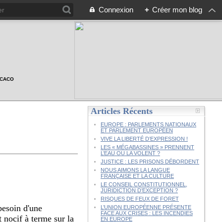
Connexion
+
Créer mon blog
n CACO
Articles Récents
EUROPE : PARLEMENTS NATIONAUX
ET PARLEMENT EUROPÉEN
VIVE LA LIBERTÉ D’EXPRESSION !
LES « MÉGABASSINES » PRENNENT
L’EAU OU LA VOLENT ?
JUSTICE : LES PRISONS DÉBORDENT
NOUS AIMONS LA LANGUE
FRANÇAISE ET LA CULTURE
LE CONSEIL CONSTITUTIONNEL,
JURIDICTION D’EXCEPTION ?
RISQUES DE FEUX DE FORET
besoin d'une
L’UNION EUROPÉENNE PRÉSENTE
FACE AUX CRISES : LES INCENDIES
 nocif à terme sur la
EN EUROPE