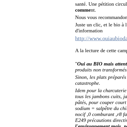
santé. Une pétition circu
comme
nt.
Nous vous recommandon
Juste un clic, et le bio 
d'information
http://www.ouiaubioda
A la lecture de cette cam
"
Oui au BIO mais atten
produits non transformés 
Sinon, les plats préparé
catastrophe.
Idem pour la charcuterie
tous les jambons cuits, ja
pâtés, pour couper court 
sodium = salpêtre du chi
nocif ,0 comburant ,r8 fa
E249 précautions direc
l'environnement mais pa