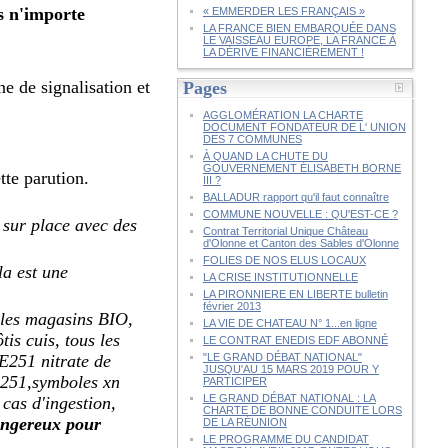
s n'importe
« EMMERDER LES FRANÇAIS »
LA FRANCE BIEN EMBARQUÉE DANS
LE VAISSEAU EUROPE, LA FRANCE À
LA DÉRIVE FINANCIÈREMENT !
e de signalisation et
Pages
AGGLOMÉRATION LA CHARTE
DOCUMENT FONDATEUR DE L' UNION
DES 7 COMMUNES
À QUAND LA CHUTE DU
GOUVERNEMENT ÉLISABETH BORNE
tte parution.
III ?
BALLADUR rapport qu'il faut connaître
COMMUNE NOUVELLE : QU'EST-CE ?
s sur place avec des
Contrat Territorial Unique Château
d'Olonne et Canton des Sables d'Olonne
FOLIES DE NOS ELUS LOCAUX
la est une
LA CRISE INSTITUTIONNELLE
LA PIRONNIERE EN LIBERTE bulletin
février 2013
s les magasins BIO,
LA VIE DE CHATEAU N° 1...en ligne
tis cuis, tous les
LE CONTRAT ENEDIS EDF ABONNÉ
 E251 nitrate de
"LE GRAND DÉBAT NATIONAL"
JUSQU'AU 15 MARS 2019 POUR Y
 E251,symboles xn
PARTICIPER
LE GRAND DÉBAT NATIONAL : LA
 cas d'ingestion,
CHARTE DE BONNE CONDUITE LORS
ngereux pour
DE LA RÉUNION
LE PROGRAMME DU CANDIDAT