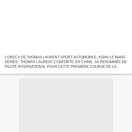
L'ORECA DE THOMAS LAURENT SPORT AUTOMOBILE, ASIAN LE MANS
SERIES : THOMAS LAURENT CONFORTE, EN CHINE, SA RENOMMÉE DE
PILOTE INTERNATIONAL POUR CETTE PREMIÈRE COURSE DE LA
SAISON ENDURANCE 2017/2018 Il fut impérial, notre castelolonnais. Après
avoir offert...