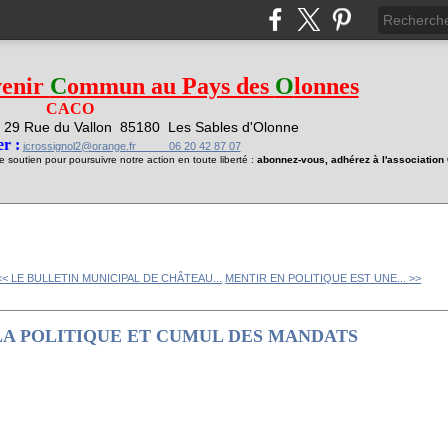
venir
C
ommun au Pays des
O
lonnes
CACO
29 Rue du Vallon
85180 Les Sables d'Olonne
1
r :
jcrossignol2@orange.fr 06 20 42 87 07
soutien pour poursuivre notre action en toute liberté :
abonnez-vous, adhérez à l'associatio
<< LE BULLETIN MUNICIPAL DE CHÂTEAU...
MENTIR EN POLITIQUE EST UNE... >>
LA POLITIQUE ET CUMUL DES MANDATS