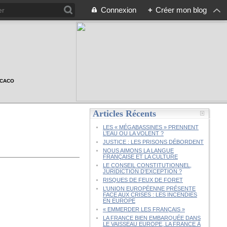
Connexion
+
Créer mon blog
n CACO
Articles Récents
LES « MÉGABASSINES » PRENNENT
L’EAU OU LA VOLENT ?
JUSTICE : LES PRISONS DÉBORDENT
NOUS AIMONS LA LANGUE
FRANÇAISE ET LA CULTURE
LE CONSEIL CONSTITUTIONNEL,
JURIDICTION D’EXCEPTION ?
RISQUES DE FEUX DE FORET
L’UNION EUROPÉENNE PRÉSENTE
FACE AUX CRISES : LES INCENDIES
EN EUROPE
« EMMERDER LES FRANÇAIS »
LA FRANCE BIEN EMBARQUÉE DANS
LE VAISSEAU EUROPE, LA FRANCE À