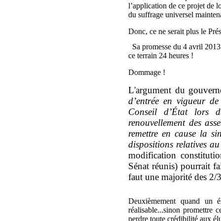
l’application de ce projet de
du suffrage universel mainten
Donc, ce ne serait plus le Pré
Sa promesse du 4 avril 2013 de
ce terrain 24 heures !
Dommage !
L'argument du gouvern
d’entrée en vigueur de 
Conseil d’État lors d
renouvellement des ass
remettre en cause la sin
dispositions relatives a
modification constitut
Sénat réunis) pourrait fa
faut une majorité des 2/3
Deuxièmement quand un élu
réalisable...sinon promettre 
perdre toute crédibilité aux él