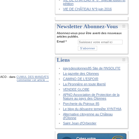
VIE DE CHÂTEAU N° 8 : spécial fusion et
pétition
VIE DE CHÂTEAU N°9 juin 2016
Newsletter Abonnez-Vous
Abonnez-vous pour être averti des nouveaux
articles publiés.
Email
Liens
paysdesolonnes85 Site de l'INSOLITE
La gazette des Olonnes
 CACO
-
dans
CUMUL DES MANDATS
CAMINO DE L'ESPOIR
commenter cet article
…
La Pironnière en toute liberté
VENDEE GLOBE
APNO Association de Protection de la
Nature au pays des Olonnes
Porcherie du Poiroux 85
Le blog du désastre tempête XYNTHIA
Alternative citoyenne au Château
d'Olonne
Saint Jean d'Orbestier