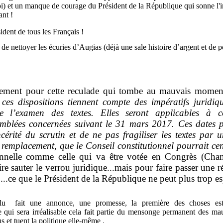
 loi) et un manque de courage du Président de la République qui sonne l'
ant !
sident de tous les Français !
 nettoyer les écuries d’Augias (déjà une sale histoire d’argent et de p
ement pour cette reculade qui tombe au mauvais moment
ces dispositions tiennent compte des impératifs juridiq
e l’examen des textes. Elles seront applicables à 
emblées concernées suivant le 31 mars 2017. Ces dates 
cérité du scrutin et de ne pas fragiliser les textes par un
u remplacement, que le Conseil constitutionnel pourrait cen
ionnelle comme celle qui va être votée en Congrès (Cha
ire sauter le verrou juridique...mais pour faire passer une
...ce que le Président de la République ne peut plus trop es
 fait une annonce, une promesse, la première des choses est d
ce qui sera irréalisable cela fait partie du mensonge permanent des ma
us et tuent la politique elle-même .