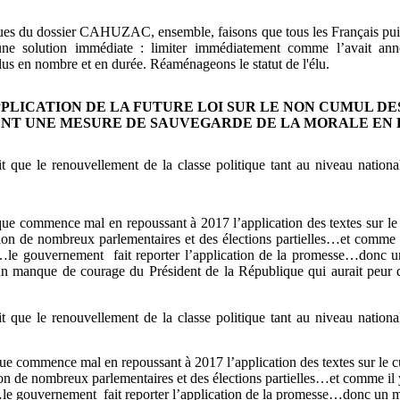
ues du dossier CAHUZAC, ensemble, faisons que tous les Français puis
 une solution immédiate : limiter immédiatement comme l’avait ann
us en nombre et en durée. Réaménageons le statut de l'élu.
APPLICATION DE LA FUTURE LOI SUR LE NON CUMUL D
NT UNE MESURE DE SAUVEGARDE DE LA MORALE EN 
ait que le renouvellement de la classe politique tant au niveau nationa
ique commence mal en repoussant à 2017 l’application des textes sur 
sion de nombreux parlementaires et des élections partielles…et comme i
s …le gouvernement
fait reporter l’application de la promesse…donc 
t un manque de courage du Président de la République qui aurait peur 
ait que le renouvellement de la classe politique tant au niveau nationa
ique commence mal en repoussant à 2017 l’application des textes sur l
ion de nombreux parlementaires et des élections partielles…et comme il 
 …le gouvernement
fait reporter l’application de la promesse…donc un 