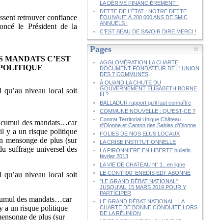
LA DÉRIVE FINANCIÈREMENT !
DETTE DE L’ÉTAT : NOTRE DETTE
sent retrouver confiance
ÉQUIVAUT À 200 000 ANS DE SMIC
ANNUELS !
oncé le Président de la
C’EST BEAU DE SAVOIR DIRE MERCI !
Pages
ES MANDATS C’EST
AGGLOMÉRATION LA CHARTE
POLITIQUE
DOCUMENT FONDATEUR DE L' UNION
DES 7 COMMUNES
À QUAND LA CHUTE DU
GOUVERNEMENT ÉLISABETH BORNE
l qu’au niveau local soit
III ?
BALLADUR rapport qu'il faut connaître
COMMUNE NOUVELLE : QU'EST-CE ?
Contrat Territorial Unique Château
le cumul des mandats…car
d'Olonne et Canton des Sables d'Olonne
l y a un risque politique
FOLIES DE NOS ELUS LOCAUX
un mensonge de plus (sur
LA CRISE INSTITUTIONNELLE
du suffrage universel des
LA PIRONNIERE EN LIBERTE bulletin
février 2013
LA VIE DE CHATEAU N° 1...en ligne
LE CONTRAT ENEDIS EDF ABONNÉ
l qu’au niveau local soit
"LE GRAND DÉBAT NATIONAL"
JUSQU'AU 15 MARS 2019 POUR Y
PARTICIPER
e cumul des mandats…car
LE GRAND DÉBAT NATIONAL : LA
y a un risque politique
CHARTE DE BONNE CONDUITE LORS
DE LA RÉUNION
mensonge de plus (sur