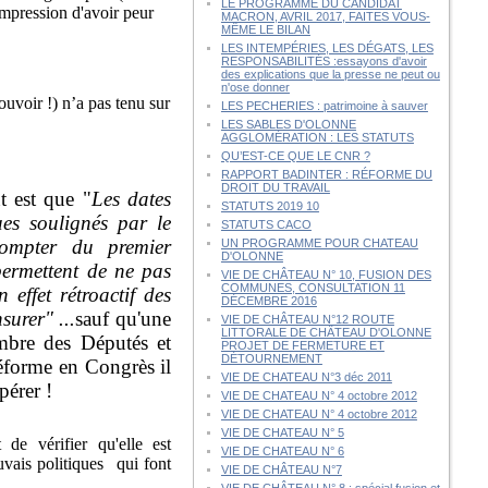
LE PROGRAMME DU CANDIDAT
impression d'avoir peur
MACRON, AVRIL 2017, FAITES VOUS-
MÊME LE BILAN
LES INTEMPÉRIES, LES DÉGATS, LES
RESPONSABILITÉS :essayons d'avoir
des explications que la presse ne peut ou
n'ose donner
ouvoir !) n’a pas tenu sur
LES PECHERIES : patrimoine à sauver
LES SABLES D'OLONNE
AGGLOMÉRATION : LES STATUTS
QU’EST-CE QUE LE CNR ?
RAPPORT BADINTER : RÉFORME DU
DROIT DU TRAVAIL
 est que "
Les dates
STATUTS 2019 10
ues soulignés par le
STATUTS CACO
compter du premier
UN PROGRAMME POUR CHATEAU
D'OLONNE
permettent de ne pas
VIE DE CHÂTEAU N° 10, FUSION DES
COMMUNES, CONSULTATION 11
 effet rétroactif des
DÉCEMBRE 2016
surer" ...
sauf qu'une
VIE DE CHÂTEAU N°12 ROUTE
LITTORALE DE CHÂTEAU D'OLONNE
mbre des Députés et
PROJET DE FERMETURE ET
DÉTOURNEMENT
 réforme en Congrès il
VIE DE CHATEAU N°3 déc 2011
pérer !
VIE DE CHATEAU N° 4 octobre 2012
VIE DE CHATEAU N° 4 octobre 2012
VIE DE CHATEAU N° 5
e vérifier qu'elle est
VIE DE CHATEAU N° 6
uvais politiques qui font
VIE DE CHÂTEAU N°7