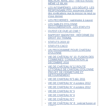
MACRON, AVRIL 2017, FAITES VOUS-
MÊME LE BILAN
LES INTEMPÉRIES, LES DÉGATS, LES
RESPONSABILITÉS :essayons d'avoir
des explications que la presse ne peut ou
n'ose donner
LES PECHERIES : patrimoine à sauver
LES SABLES D'OLONNE
AGGLOMÉRATION : LES STATUTS
QU’EST-CE QUE LE CNR ?
RAPPORT BADINTER : RÉFORME DU
DROIT DU TRAVAIL
STATUTS 2019 10
STATUTS CACO
UN PROGRAMME POUR CHATEAU
D'OLONNE
VIE DE CHÂTEAU N° 10, FUSION DES
COMMUNES, CONSULTATION 11
DÉCEMBRE 2016
VIE DE CHÂTEAU N°12 ROUTE
LITTORALE DE CHÂTEAU D'OLONNE
PROJET DE FERMETURE ET
DÉTOURNEMENT
VIE DE CHATEAU N°3 déc 2011
VIE DE CHATEAU N° 4 octobre 2012
VIE DE CHATEAU N° 4 octobre 2012
VIE DE CHATEAU N° 5
VIE DE CHATEAU N° 6
VIE DE CHÂTEAU N°7
VIE DE CHÂTEAU N° 8 : spécial fusion et