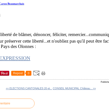
 Caron Beaumarchais
liberté de blâmer, dénoncer, féliciter, remercier...communi
r préserver cette liberté...et n'oubliez pas qu'il peut être f
u Pays des Olonnes :
'EXPRESSION
Repost
0
Publis
<< ELECTIONS CANTONALES 20 et...
CONSEIL MUNICIPAL Château... >>
mentaire