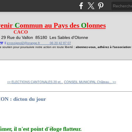
venir
C
ommun au Pays des
O
lonnes
CACO
29 Rue du Vallon
85180 Les Sables d'Olonne
1
r :
jcrossignol2@orange.fr 06 20 42 87 07
soutien pour poursuivre notre action en toute liberté :
abonnez-vous, adhérez à l'associatio
<< ELECTIONS CANTONALES 20 et...
CONSEIL MUNICIPAL Château... >>
 : dicton du jour
er, il n'est point d'éloge flatteur.