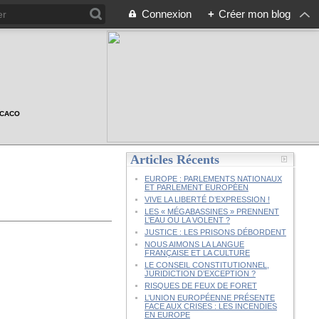
Connexion
+
Créer mon blog
n CACO
Articles Récents
EUROPE : PARLEMENTS NATIONAUX
ET PARLEMENT EUROPÉEN
VIVE LA LIBERTÉ D’EXPRESSION !
LES « MÉGABASSINES » PRENNENT
L’EAU OU LA VOLENT ?
JUSTICE : LES PRISONS DÉBORDENT
NOUS AIMONS LA LANGUE
FRANÇAISE ET LA CULTURE
LE CONSEIL CONSTITUTIONNEL,
JURIDICTION D’EXCEPTION ?
RISQUES DE FEUX DE FORET
L’UNION EUROPÉENNE PRÉSENTE
FACE AUX CRISES : LES INCENDIES
EN EUROPE