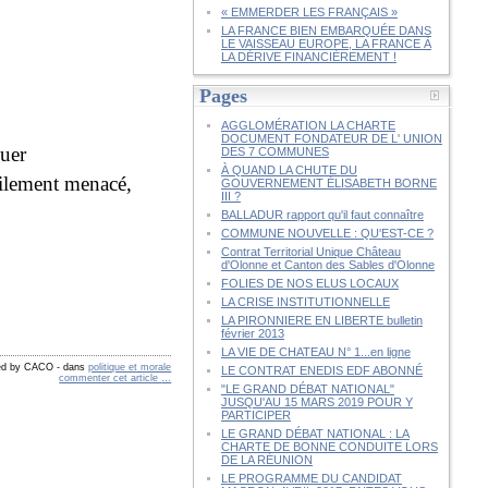
« EMMERDER LES FRANÇAIS »
LA FRANCE BIEN EMBARQUÉE DANS
LE VAISSEAU EUROPE, LA FRANCE À
LA DÉRIVE FINANCIÈREMENT !
Pages
AGGLOMÉRATION LA CHARTE
DOCUMENT FONDATEUR DE L' UNION
quer
DES 7 COMMUNES
À QUAND LA CHUTE DU
acilement menacé,
GOUVERNEMENT ÉLISABETH BORNE
III ?
BALLADUR rapport qu'il faut connaître
COMMUNE NOUVELLE : QU'EST-CE ?
Contrat Territorial Unique Château
d'Olonne et Canton des Sables d'Olonne
FOLIES DE NOS ELUS LOCAUX
LA CRISE INSTITUTIONNELLE
LA PIRONNIERE EN LIBERTE bulletin
février 2013
LA VIE DE CHATEAU N° 1...en ligne
hed by CACO
-
dans
politique et morale
LE CONTRAT ENEDIS EDF ABONNÉ
commenter cet article
…
"LE GRAND DÉBAT NATIONAL"
JUSQU'AU 15 MARS 2019 POUR Y
PARTICIPER
LE GRAND DÉBAT NATIONAL : LA
CHARTE DE BONNE CONDUITE LORS
DE LA RÉUNION
LE PROGRAMME DU CANDIDAT