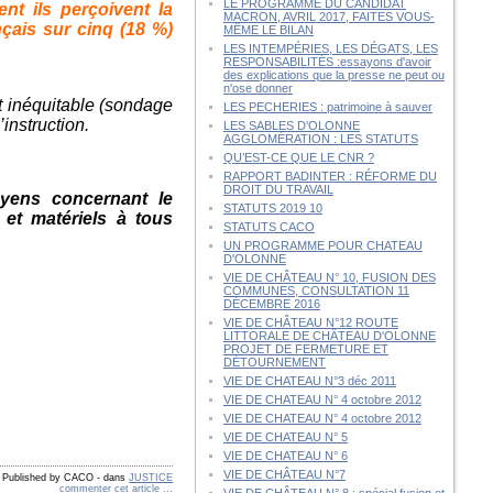
LE PROGRAMME DU CANDIDAT
t ils perçoivent la
MACRON, AVRIL 2017, FAITES VOUS-
nçais sur cinq (18 %)
MÊME LE BILAN
LES INTEMPÉRIES, LES DÉGATS, LES
RESPONSABILITÉS :essayons d'avoir
des explications que la presse ne peut ou
n'ose donner
 et inéquitable (sondage
LES PECHERIES : patrimoine à sauver
instruction.
LES SABLES D'OLONNE
AGGLOMÉRATION : LES STATUTS
QU’EST-CE QUE LE CNR ?
RAPPORT BADINTER : RÉFORME DU
DROIT DU TRAVAIL
oyens concernant le
STATUTS 2019 10
et matériels à tous
STATUTS CACO
UN PROGRAMME POUR CHATEAU
D'OLONNE
VIE DE CHÂTEAU N° 10, FUSION DES
COMMUNES, CONSULTATION 11
DÉCEMBRE 2016
VIE DE CHÂTEAU N°12 ROUTE
LITTORALE DE CHÂTEAU D'OLONNE
PROJET DE FERMETURE ET
DÉTOURNEMENT
VIE DE CHATEAU N°3 déc 2011
VIE DE CHATEAU N° 4 octobre 2012
VIE DE CHATEAU N° 4 octobre 2012
VIE DE CHATEAU N° 5
VIE DE CHATEAU N° 6
VIE DE CHÂTEAU N°7
Published by CACO
-
dans
JUSTICE
commenter cet article
…