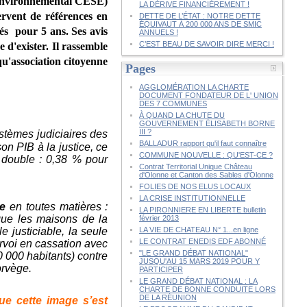
 Environnemental CESE)
LA DÉRIVE FINANCIÈREMENT !
ervent de références en
DETTE DE L’ÉTAT : NOTRE DETTE
ÉQUIVAUT À 200 000 ANS DE SMIC
s pour 5 ans. Ses avis
ANNUELS !
C’EST BEAU DE SAVOIR DIRE MERCI !
d'exister. Il rassemble
qu'association citoyenne
Pages
AGGLOMÉRATION LA CHARTE
DOCUMENT FONDATEUR DE L' UNION
DES 7 COMMUNES
À QUAND LA CHUTE DU
GOUVERNEMENT ÉLISABETH BORNE
III ?
stèmes judiciaires des
BALLADUR rapport qu'il faut connaître
n PIB à la justice, ce
COMMUNE NOUVELLE : QU'EST-CE ?
e double : 0,38 % pour
Contrat Territorial Unique Château
d'Olonne et Canton des Sables d'Olonne
FOLIES DE NOS ELUS LOCAUX
LA CRISE INSTITUTIONNELLE
ue
en toutes matières :
LA PIRONNIERE EN LIBERTE bulletin
s que les maisons de la
février 2013
e justiciable, la seule
LA VIE DE CHATEAU N° 1...en ligne
LE CONTRAT ENEDIS EDF ABONNÉ
rvoi en cassation avec
"LE GRAND DÉBAT NATIONAL"
 000 habitants) contre
JUSQU'AU 15 MARS 2019 POUR Y
orvège.
PARTICIPER
LE GRAND DÉBAT NATIONAL : LA
CHARTE DE BONNE CONDUITE LORS
DE LA RÉUNION
ue cette image s’est