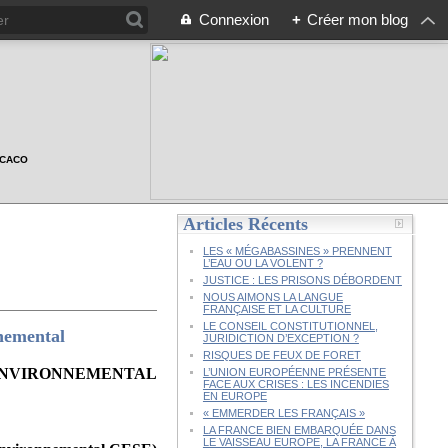
Connexion
+
Créer mon blog
n CACO
Articles Récents
LES « MÉGABASSINES » PRENNENT
L’EAU OU LA VOLENT ?
JUSTICE : LES PRISONS DÉBORDENT
NOUS AIMONS LA LANGUE
FRANÇAISE ET LA CULTURE
LE CONSEIL CONSTITUTIONNEL,
nemental
JURIDICTION D’EXCEPTION ?
RISQUES DE FEUX DE FORET
 ENVIRONNEMENTAL
L’UNION EUROPÉENNE PRÉSENTE
FACE AUX CRISES : LES INCENDIES
EN EUROPE
« EMMERDER LES FRANÇAIS »
LA FRANCE BIEN EMBARQUÉE DANS
LE VAISSEAU EUROPE, LA FRANCE À