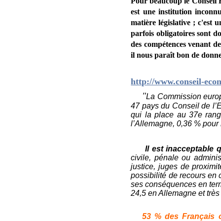
Pour beaucoup le Conseil
est une institution incon
matière législative ; c'est 
parfois obligatoires sont 
des compétences venant de t
il nous paraît bon de donn
http://www.conseil-econ
"
La Commission europé
47 pays du Conseil de l’E
qui la place au 37
e
ran
l’Allemagne, 0,36 % pour
Il est inacceptable
civile, pénale ou adminis
justice, juges de proximi
possibilité de recours en
ses conséquences en terme
24,5 en Allemagne et très
53 % des Français o