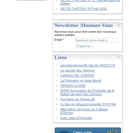
VIE DE CHÂTEAU N° 8 : spécial fusion et
pétition
VIE DE CHÂTEAU N°9 juin 2016
Newsletter Abonnez-Vous
Abonnez-vous pour être averti des nouveaux
articles publiés.
Email
Liens
paysdesolonnes85 Site de l'INSOLITE
La gazette des Olonnes
CAMINO DE L'ESPOIR
La Pironnière en toute liberté
VENDEE GLOBE
APNO Association de Protection de la
Nature au pays des Olonnes
Porcherie du Poiroux 85
Le blog du désastre tempête XYNTHIA
Alternative citoyenne au Château
d'Olonne
Saint Jean d'Orbestier