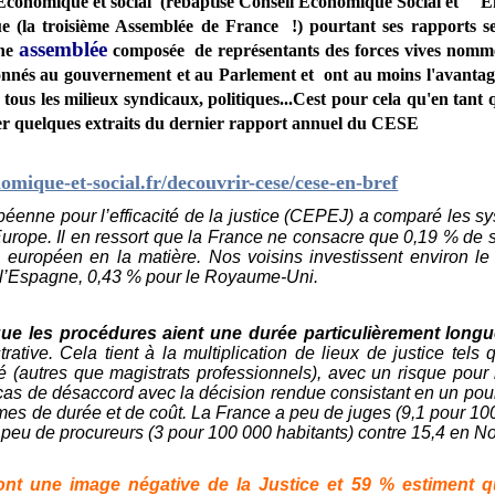
 Economique et social (rebaptisé Conseil Economique Social et
nue (la troisième Assemblée de France !) pourtant ses rapports s
assemblée
une
composée de représentants des forces vives nommé
donnés au gouvernement et au Parlement et ont au moins l'avantage 
ous les milieux syndicaux, politiques...Cest pour cela qu'en tant 
er quelques extraits du dernier rapport annuel du CESE
omique-et-social.fr/decouvrir-cese/cese-en-bref
enne pour l’efficacité de la justice (CEPEJ) a comparé les sy
urope. Il en ressort que la France ne consacre que 0,19 % de so
g européen
en la matière. Nos voisins investissent environ l
 l’Espagne, 0,43 % pour le Royaume-Uni.
 que les procédures aient une durée particulièrement long
trative. Cela tient à la multiplication de lieux de justice tel
té (autres que magistrats professionnels), avec un risque pour l
 cas de désaccord avec la décision rendue consistant en un pou
s de durée et de coût. La France a peu de juges (9,1 pour 100
 peu de procureurs (3 pour 100 000 habitants) contre 15,4 en N
nt une image négative de la Justice et 59 % estiment q