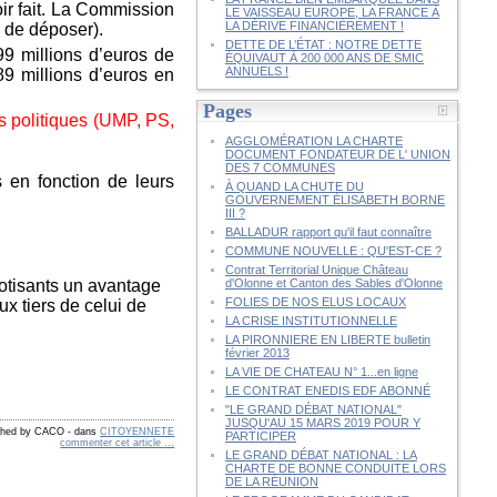
oir fait. La Commission
LE VAISSEAU EUROPE, LA FRANCE À
LA DÉRIVE FINANCIÈREMENT !
 de déposer).
DETTE DE L’ÉTAT : NOTRE DETTE
99 millions d’euros de
ÉQUIVAUT À 200 000 ANS DE SMIC
ANNUELS !
89 millions d’euros en
Pages
s politiques (UMP, PS,
AGGLOMÉRATION LA CHARTE
DOCUMENT FONDATEUR DE L' UNION
DES 7 COMMUNES
s en fonction de leurs
À QUAND LA CHUTE DU
GOUVERNEMENT ÉLISABETH BORNE
III ?
BALLADUR rapport qu'il faut connaître
COMMUNE NOUVELLE : QU'EST-CE ?
Contrat Territorial Unique Château
cotisants un avantage
d'Olonne et Canton des Sables d'Olonne
FOLIES DE NOS ELUS LOCAUX
ux tiers de celui de
LA CRISE INSTITUTIONNELLE
LA PIRONNIERE EN LIBERTE bulletin
février 2013
LA VIE DE CHATEAU N° 1...en ligne
LE CONTRAT ENEDIS EDF ABONNÉ
"LE GRAND DÉBAT NATIONAL"
JUSQU'AU 15 MARS 2019 POUR Y
shed by CACO
-
dans
CITOYENNETE
PARTICIPER
commenter cet article
…
LE GRAND DÉBAT NATIONAL : LA
CHARTE DE BONNE CONDUITE LORS
DE LA RÉUNION