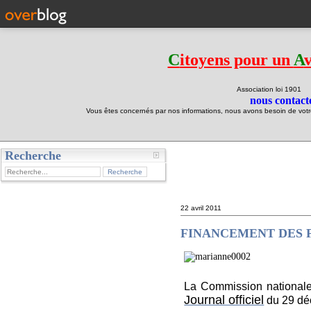
C
itoyens pour un
A
Association loi 190
nous contacte
Vous êtes concernés par nos informations, nous avons besoin de votre 
Recherche
test
22 avril 2011
FINANCEMENT DES P
La Commission national
Journal officiel
du 29 déc