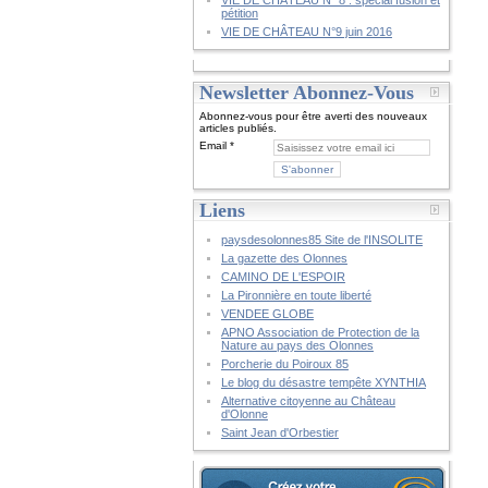
VIE DE CHÂTEAU N° 8 : spécial fusion et
pétition
VIE DE CHÂTEAU N°9 juin 2016
Newsletter Abonnez-Vous
Abonnez-vous pour être averti des nouveaux
articles publiés.
Email
Liens
paysdesolonnes85 Site de l'INSOLITE
La gazette des Olonnes
CAMINO DE L'ESPOIR
La Pironnière en toute liberté
VENDEE GLOBE
APNO Association de Protection de la
Nature au pays des Olonnes
Porcherie du Poiroux 85
Le blog du désastre tempête XYNTHIA
Alternative citoyenne au Château
d'Olonne
Saint Jean d'Orbestier