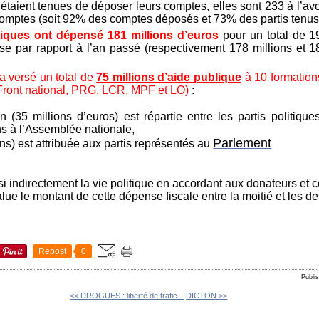
 étaient tenues de déposer leurs comptes, elles sont 233 à l’av
 comptes (soit 92% des comptes déposés et 73% des partis tenus
itiques ont dépensé 181 millions d’euros
pour un total de 1
sse par rapport à l’an passé (respectivement 178 millions et 1
 a versé un total de
75 millions d’aide publique
à 10 formation
ront national, PRG, LCR, MPF et LO)
:
n (35 millions d’euros) est répartie entre les partis politique
ns à l’Assemblée nationale,
Parlement
ns) est attribuée aux partis représentés au
ssi indirectement la vie politique en accordant aux donateurs et 
ue le montant de cette dépense fiscale entre la moitié et les de
Repost
0
Publi
<< DROGUES : liberté de trafic...
DICTON >>