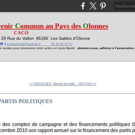
venir
C
ommun au Pays des
O
lonnes
CACO
29 Rue du Vallon
85180 Les Sables d'Olonne
1
r :
jcrossignol2@orange.fr 06 20 42 87 07
soutien pour poursuivre notre action en toute liberté :
abonnez-vous, adhérez à l'associatio
<< DROGUES : liberté de trafic...
DICTON >>
ARTIS POLITIQUES
e des comptes de campagne et des financements politiques 
embre 2010 son rapport annuel sur le financement des partis po