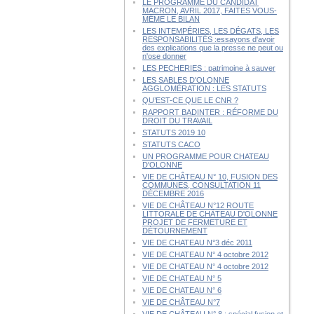
LE PROGRAMME DU CANDIDAT
MACRON, AVRIL 2017, FAITES VOUS-
MÊME LE BILAN
LES INTEMPÉRIES, LES DÉGATS, LES
RESPONSABILITÉS :essayons d'avoir
des explications que la presse ne peut ou
n'ose donner
LES PECHERIES : patrimoine à sauver
LES SABLES D'OLONNE
AGGLOMÉRATION : LES STATUTS
QU’EST-CE QUE LE CNR ?
RAPPORT BADINTER : RÉFORME DU
DROIT DU TRAVAIL
STATUTS 2019 10
STATUTS CACO
UN PROGRAMME POUR CHATEAU
D'OLONNE
VIE DE CHÂTEAU N° 10, FUSION DES
COMMUNES, CONSULTATION 11
DÉCEMBRE 2016
VIE DE CHÂTEAU N°12 ROUTE
LITTORALE DE CHÂTEAU D'OLONNE
PROJET DE FERMETURE ET
DÉTOURNEMENT
VIE DE CHATEAU N°3 déc 2011
VIE DE CHATEAU N° 4 octobre 2012
VIE DE CHATEAU N° 4 octobre 2012
VIE DE CHATEAU N° 5
VIE DE CHATEAU N° 6
VIE DE CHÂTEAU N°7