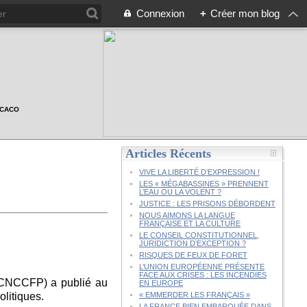
Connexion
+
Créer mon blog
n CACO
Articles Récents
VIVE LA LIBERTÉ D’EXPRESSION !
LES « MÉGABASSINES » PRENNENT
L’EAU OU LA VOLENT ?
JUSTICE : LES PRISONS DÉBORDENT
NOUS AIMONS LA LANGUE
FRANÇAISE ET LA CULTURE
LE CONSEIL CONSTITUTIONNEL,
JURIDICTION D’EXCEPTION ?
RISQUES DE FEUX DE FORET
L’UNION EUROPÉENNE PRÉSENTE
FACE AUX CRISES : LES INCENDIES
(CNCCFP) a publié au
EN EUROPE
litiques.
« EMMERDER LES FRANÇAIS »
LA FRANCE BIEN EMBARQUÉE DANS