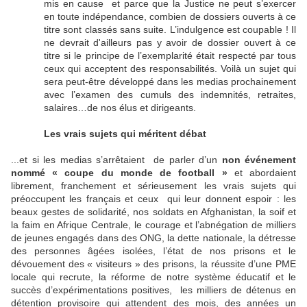
mis en cause
et parce que la Justice ne peut s’exercer
en toute indépendance, combien de dossiers ouverts à ce
titre sont classés sans suite. L’indulgence est coupable ! Il
ne devrait d'ailleurs pas y avoir de dossier ouvert à ce
titre si le principe de l’exemplarité était respecté par tous
ceux qui acceptent des responsabilités. Voilà un sujet qui
sera peut-être développé dans les medias prochainement
avec l’examen des cumuls des indemnités, retraites,
salaires…de nos élus et dirigeants.
Les vrais sujets qui méritent débat
...et si les medias s’arrêtaient
de parler d’un
non événement
nommé « coupe du monde de football »
et abordaient
librement, franchement et sérieusement les vrais sujets qui
préoccupent les français et ceux qui leur donnent espoir : les
beaux gestes de solidarité, nos soldats en Afghanistan, la soif et
la faim en Afrique Centrale, le courage et l’abnégation de milliers
de jeunes engagés dans des ONG, la dette nationale, la détresse
des personnes âgées isolées, l’état de nos prisons et le
dévouement des « visiteurs » des prisons, la réussite d’une PME
locale qui recrute, la réforme de notre système éducatif et le
succès d’expérimentations positives,
les milliers de détenus en
détention provisoire qui attendent des mois, des années un