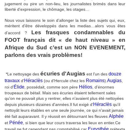
jugement ou pire un non-lieu, les journalistes brimés dans leur
liberté d’expression, le chômage, les otages…
Nous vous laissons le soin d’allonger la liste des sujets qui, eux,
méritent d’être développés dans les medias…alors vous êtes
Les frasques condamnables du
d’accord ?
FOOT français dit « de haut niveau » en
Afrique du Sud c’est un NON EVENEMENT,
parlons des vrais problèmes!
écuries d'Augias
douze
*
Le nettoyage des
est l'un des
travaux
Héraclès
Romains
Augias
d'
(ou d'Hercule chez les
).
,
Élide
Hélios
roi d'
, possédait, comme son père
, d'énormes
troupeaux de bétail. Mais ses écuries étaient tellement sales
qu'on ne pouvait plus y rentrer, elles n'avaient plus été nettoyées
Héraclès
depuis plusieurs dizaines d'années.Il fut exigé d'
qu'il
nettoyât leurs étables en une seule journée, ce qui n'avait jamais
Alphée
été fait auparavant. Il y réussit en détournant les fleuves
Pénée
et
, si bien que leur cours traversa les lieux en entier.Ce
Eurysthée
travail ne fut cependant pas comptabilisé car
prétexta