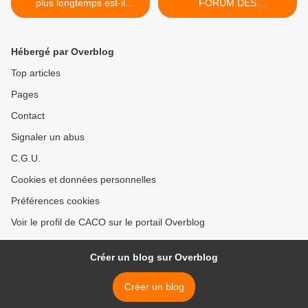
plus longtemps est-il
FORUM DES
castelolonnais (de Château
ASSOCIATIONS SAMEDI
d'Olonne en VENDEE)?
31 AOUT 2013 CENTRE
COMMERCIAL GEANT
Hébergé par Overblog
CASINO LES OCEANES >
Top articles
Pages
Contact
Signaler un abus
C.G.U.
Cookies et données personnelles
Préférences cookies
Voir le profil de CACO sur le portail Overblog
Créer un blog sur Overblog
Créer un blog