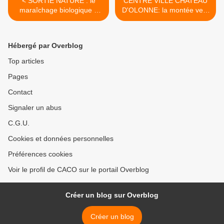
< SORTIE NATURE : le
CENTRE VILLE CHATEAU
maraîchage biologique à
D'OLONNE: la montée vers
Olonne-sur-Mer
l'Eglise et l'aménagement
du parvis auraient pu et dû
faire l'objet d'une réalisation
Hébergé par Overblog
de bien meilleure facture >
Top articles
Pages
Contact
Signaler un abus
C.G.U.
Cookies et données personnelles
Préférences cookies
Voir le profil de CACO sur le portail Overblog
Créer un blog sur Overblog
Créer un blog