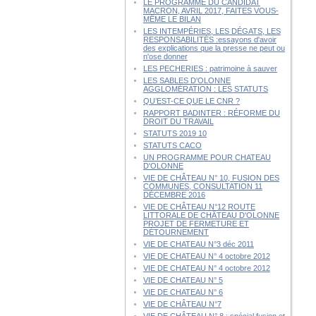
LE PROGRAMME DU CANDIDAT
MACRON, AVRIL 2017, FAITES VOUS-
MÊME LE BILAN
LES INTEMPÉRIES, LES DÉGATS, LES
RESPONSABILITÉS :essayons d'avoir
des explications que la presse ne peut ou
n'ose donner
LES PECHERIES : patrimoine à sauver
LES SABLES D'OLONNE
AGGLOMÉRATION : LES STATUTS
QU’EST-CE QUE LE CNR ?
RAPPORT BADINTER : RÉFORME DU
DROIT DU TRAVAIL
STATUTS 2019 10
STATUTS CACO
UN PROGRAMME POUR CHATEAU
D'OLONNE
VIE DE CHÂTEAU N° 10, FUSION DES
COMMUNES, CONSULTATION 11
DÉCEMBRE 2016
VIE DE CHÂTEAU N°12 ROUTE
LITTORALE DE CHÂTEAU D'OLONNE
PROJET DE FERMETURE ET
DÉTOURNEMENT
VIE DE CHATEAU N°3 déc 2011
VIE DE CHATEAU N° 4 octobre 2012
VIE DE CHATEAU N° 4 octobre 2012
VIE DE CHATEAU N° 5
VIE DE CHATEAU N° 6
VIE DE CHÂTEAU N°7