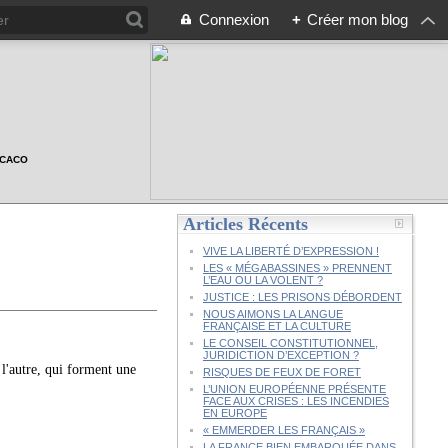
Connexion
+
Créer mon blog
n CACO
Articles Récents
VIVE LA LIBERTÉ D’EXPRESSION !
LES « MÉGABASSINES » PRENNENT
L’EAU OU LA VOLENT ?
JUSTICE : LES PRISONS DÉBORDENT
NOUS AIMONS LA LANGUE
FRANÇAISE ET LA CULTURE
LE CONSEIL CONSTITUTIONNEL,
JURIDICTION D’EXCEPTION ?
'autre, qui forment une
RISQUES DE FEUX DE FORET
L’UNION EUROPÉENNE PRÉSENTE
FACE AUX CRISES : LES INCENDIES
EN EUROPE
« EMMERDER LES FRANÇAIS »
LA FRANCE BIEN EMBARQUÉE DANS