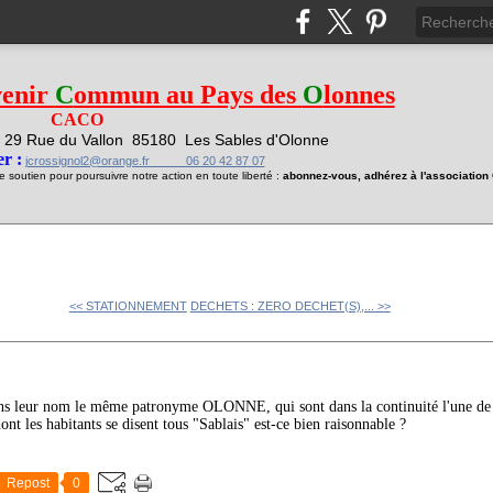
venir
C
ommun au Pays des
O
lonnes
CACO
29 Rue du Vallon
85180 Les Sables d'Olonne
1
r :
jcrossignol2@orange.fr 06 20 42 87 07
soutien pour poursuivre notre action en toute liberté :
abonnez-vous, adhérez à l'associatio
<< STATIONNEMENT
DECHETS : ZERO DECHET(S),... >>
s leur nom le même patronyme OLONNE, qui sont dans la continuité l'une de l
les habitants se disent tous "Sablais" est-ce bien raisonnable ?
Repost
0