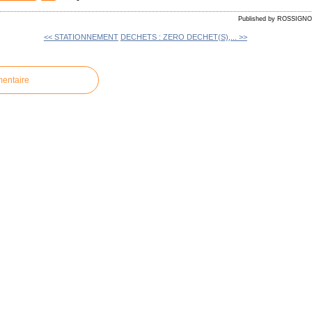
Published by ROSSIGN
<< STATIONNEMENT
DECHETS : ZERO DECHET(S),... >>
mentaire