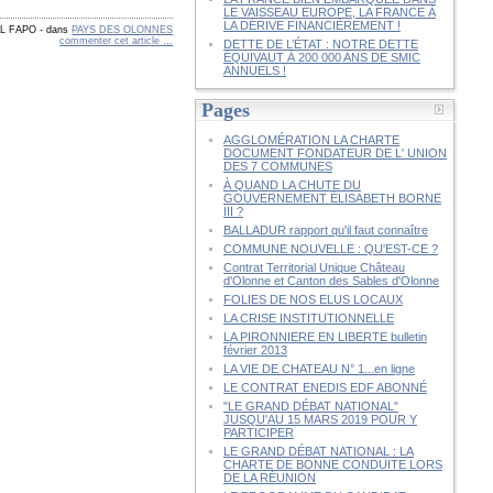
LE VAISSEAU EUROPE, LA FRANCE À
LA DÉRIVE FINANCIÈREMENT !
OL FAPO
-
dans
PAYS DES OLONNES
commenter cet article
…
DETTE DE L’ÉTAT : NOTRE DETTE
ÉQUIVAUT À 200 000 ANS DE SMIC
ANNUELS !
Pages
AGGLOMÉRATION LA CHARTE
DOCUMENT FONDATEUR DE L' UNION
DES 7 COMMUNES
À QUAND LA CHUTE DU
GOUVERNEMENT ÉLISABETH BORNE
III ?
BALLADUR rapport qu'il faut connaître
COMMUNE NOUVELLE : QU'EST-CE ?
Contrat Territorial Unique Château
d'Olonne et Canton des Sables d'Olonne
FOLIES DE NOS ELUS LOCAUX
LA CRISE INSTITUTIONNELLE
LA PIRONNIERE EN LIBERTE bulletin
février 2013
LA VIE DE CHATEAU N° 1...en ligne
LE CONTRAT ENEDIS EDF ABONNÉ
"LE GRAND DÉBAT NATIONAL"
JUSQU'AU 15 MARS 2019 POUR Y
PARTICIPER
LE GRAND DÉBAT NATIONAL : LA
CHARTE DE BONNE CONDUITE LORS
DE LA RÉUNION