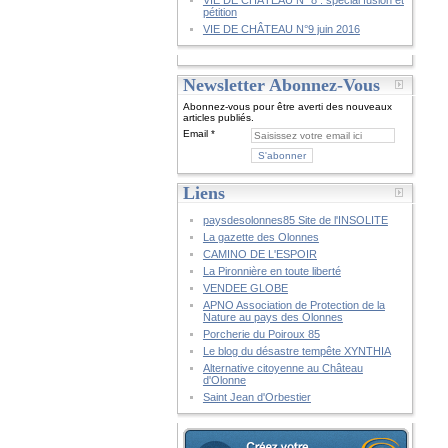
VIE DE CHÂTEAU N° 8 : spécial fusion et
pétition
VIE DE CHÂTEAU N°9 juin 2016
Newsletter Abonnez-Vous
Abonnez-vous pour être averti des nouveaux
articles publiés.
Email
Liens
paysdesolonnes85 Site de l'INSOLITE
La gazette des Olonnes
CAMINO DE L'ESPOIR
La Pironnière en toute liberté
VENDEE GLOBE
APNO Association de Protection de la
Nature au pays des Olonnes
Porcherie du Poiroux 85
Le blog du désastre tempête XYNTHIA
Alternative citoyenne au Château
d'Olonne
Saint Jean d'Orbestier