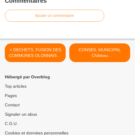
Commentaires
Ajouter un commentaire
< DECHETS, FUSION DES
CONSEIL MUNICIPAL
COMMUNES OLONNAISES
Château
: des débats nécessaires
d'Olonne...reporté...LE
TAFFENEAU aussi suite >
Hébergé par Overblog
Top articles
Pages
Contact
Signaler un abus
C.G.U.
Cookies et données personnelles