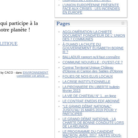
L’UNION EUROPÉENNE PRÉSENTE
FACE AUX CRISES : LES INCENDIES
EN EUROPE
 qui participe à la
Pages
otre planète !
AGGLOMÉRATION LA CHARTE
DOCUMENT FONDATEUR DE L' UNION
DES 7 COMMUNES
À QUAND LA CHUTE DU
GOUVERNEMENT ÉLISABETH BORNE
III ?
BALLADUR rapport qu'il faut connaître
COMMUNE NOUVELLE : QU'EST-CE ?
Contrat Territorial Unique Château
d'Olonne et Canton des Sables d'Olonne
d by CACO
-
dans
ENVIRONNEMENT
commenter cet article
…
FOLIES DE NOS ELUS LOCAUX
LA CRISE INSTITUTIONNELLE
LA PIRONNIERE EN LIBERTE bulletin
février 2013
LA VIE DE CHATEAU N° 1...en ligne
LE CONTRAT ENEDIS EDF ABONNÉ
"LE GRAND DÉBAT NATIONAL"
JUSQU'AU 15 MARS 2019 POUR Y
PARTICIPER
LE GRAND DÉBAT NATIONAL : LA
CHARTE DE BONNE CONDUITE LORS
DE LA RÉUNION
LE PROGRAMME DU CANDIDAT
MACRON, AVRIL 2017, FAITES VOUS-