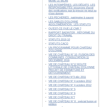
MÊME LE BILAN
LES INTEMPÉRIES, LES DÉGATS, LES
RESPONSABILITÉS :essayons d'avoir
des explications que la presse ne peut ou
n'ose donner
LES PECHERIES : patrimoine à sauver
LES SABLES D'OLONNE
AGGLOMÉRATION : LES STATUTS
QU’EST-CE QUE LE CNR ?
RAPPORT BADINTER : RÉFORME DU
DROIT DU TRAVAIL
STATUTS 2019 10
STATUTS CACO
UN PROGRAMME POUR CHATEAU
D'OLONNE
VIE DE CHÂTEAU N° 10, FUSION DES
COMMUNES, CONSULTATION 11
DÉCEMBRE 2016
VIE DE CHÂTEAU N°12 ROUTE
LITTORALE DE CHÂTEAU D'OLONNE
PROJET DE FERMETURE ET
DÉTOURNEMENT
VIE DE CHATEAU N°3 déc 2011
VIE DE CHATEAU N° 4 octobre 2012
VIE DE CHATEAU N° 4 octobre 2012
VIE DE CHATEAU N° 5
VIE DE CHATEAU N° 6
VIE DE CHÂTEAU N°7
VIE DE CHÂTEAU N° 8 : spécial fusion et
pétition