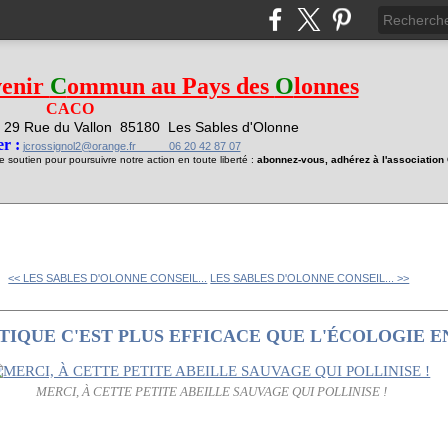
venir
C
ommun au Pays des
O
lonnes
CACO
29 Rue du Vallon
85180 Les Sables d'Olonne
1
r :
jcrossignol2@orange.fr 06 20 42 87 07
soutien pour poursuivre notre action en toute liberté :
abonnez-vous, adhérez à l'associatio
<< LES SABLES D'OLONNE CONSEIL...
LES SABLES D'OLONNE CONSEIL... >>
TIQUE C'EST PLUS EFFICACE QUE L'ÉCOLOGIE E
MERCI, À CETTE PETITE ABEILLE SAUVAGE QUI POLLINISE !