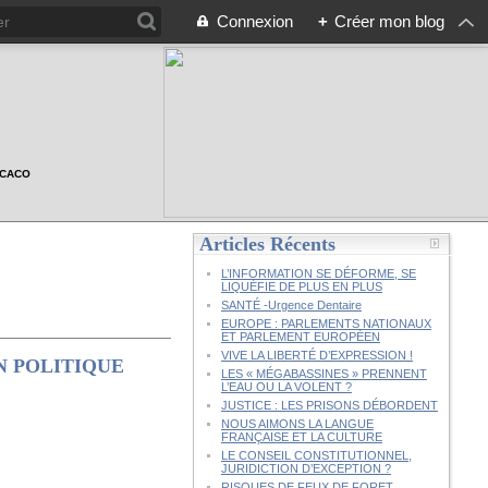
Connexion
+
Créer mon blog
n CACO
Articles Récents
L’INFORMATION SE DÉFORME, SE
LIQUÉFIE DE PLUS EN PLUS
SANTÉ -Urgence Dentaire
EUROPE : PARLEMENTS NATIONAUX
ET PARLEMENT EUROPÉEN
VIVE LA LIBERTÉ D’EXPRESSION !
N POLITIQUE
LES « MÉGABASSINES » PRENNENT
L’EAU OU LA VOLENT ?
JUSTICE : LES PRISONS DÉBORDENT
NOUS AIMONS LA LANGUE
FRANÇAISE ET LA CULTURE
LE CONSEIL CONSTITUTIONNEL,
JURIDICTION D’EXCEPTION ?
RISQUES DE FEUX DE FORET