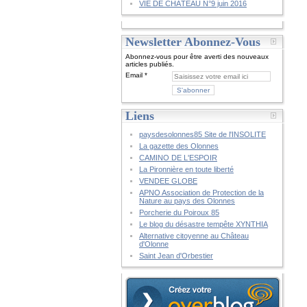
VIE DE CHÂTEAU N°9 juin 2016
Newsletter Abonnez-Vous
Abonnez-vous pour être averti des nouveaux
articles publiés.
Email
Liens
paysdesolonnes85 Site de l'INSOLITE
La gazette des Olonnes
CAMINO DE L'ESPOIR
La Pironnière en toute liberté
VENDEE GLOBE
APNO Association de Protection de la
Nature au pays des Olonnes
Porcherie du Poiroux 85
Le blog du désastre tempête XYNTHIA
Alternative citoyenne au Château
d'Olonne
Saint Jean d'Orbestier