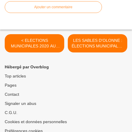
Ajouter un commentaire
< ELECTIONS
LES SABLES D'OLONNE :
MUNICIPALES 2020 AUX
ÉLECTIONS MUNICIPALES
SABLES D'OLONNE LE
2020, DES RÉUNIONS
MAIRE SORTANT YANNICK
PUBLIQUES >
MOREAU ET SON ÉQUIPE
Hébergé par Overblog
TENAIENT LEUR RÉUNION
PUBLIQUE CE SAMEDI 29
Top articles
FÉVRIER
Pages
Contact
Signaler un abus
C.G.U.
Cookies et données personnelles
Préférences cookies