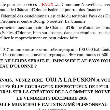
mité pour les services :
FAUX
...la Commune Nouvelle sauvega
une de Château d'Olonne isolée ne pourra plus financer,
..l'identité des castelolonnais est celle du territoire Pays des O
 : Pironnière, centre Bourg, Nouettes, La Chaume
ermettent aussi au maire de Château d'Olonne d'attaquer le m
 Sables d'Olonne, bien sur absents dans ces réunions, mais 
ciliter le rapprochement on peut mieux faire.
1 100 000 habitant
 : 317 communes nouvelles se sont créées regroupant
ec 154 communes nouvelles regroupant 469 communes et 500 p
LE AILLEURS SERAIT-IL IMPOSSIBLE AU PAYS D'
EAU D'OLONNE ?
OUI À LA FUSION
NAIS, VENEZ DIRE
À VO
R LES ÉLUS COURAGEUX RESPECTUEUX DE LEU
ORAL SUR LA CRÉATION DE LA COMMUNE NOUV
LE VENDREDI 9 DÉCEMBRE 2016
ALLE MUNICIPALE CALIXTE AIMÉ PLISSONNEAU