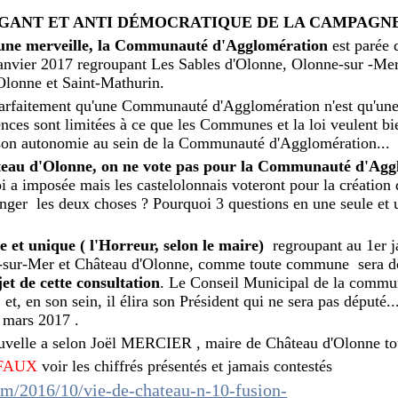
GANT ET ANTI DÉMOCRATIQUE DE LA CAMPAGN
une merveille, la Communauté d'Agglomération
est parée d
r janvier 2017 regroupant Les Sables d'Olonne, Olonne-sur -Me
'Olonne et Saint-Mathurin.
t parfaitement qu'une Communauté d'Agglomération n'est qu'u
ces sont limitées à ce que les Communes et la loi veulent bi
on autonomie au sein de la Communauté d'Agglomération...
teau d'Olonne, on ne vote pas pour la Communauté d'Ag
oi a imposée mais les castelolonnais voteront pour la créati
ger les deux choses ? Pourquoi 3 questions en une seule et 
et unique ( l'Horreur, selon le maire)
regroupant au 1er j
e-sur-Mer et Château d'Olonne, comme toute commune sera 
et de cette consultation
. Le Conseil Municipal de la commu
et, en son sein, il élira son Président qui ne sera pas député...
 mars 2017 .
elle a selon Joël MERCIER , maire de Château d'Olonne tou
FAUX
voir les chiffrés présentés et jamais contestés
om/2016/10/vie-de-chateau-n-10-fusion-