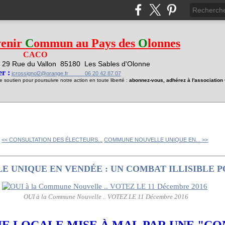
venir
C
ommun au Pays des
O
lonnes
CACO
29 Rue du Vallon
85180 Les Sables d'Olonne
1
r :
jcrossignol2@orange.fr 06 20 42 87 07
soutien pour poursuivre notre action en toute liberté :
abonnez-vous, adhérez à l'associatio
<< CONSULTATION DES ÉLECTEURS...
COMMUNE NOUVELLE UNIQUE EN... >>
 UNIQUE EN VENDÉE : UN COMBAT ILLISIBLE P
OUI à la Commune Nouvelle .. VOTEZ LE 11 Décembre 2016
E LOCALE MISE À MAL PAR UNE "CO