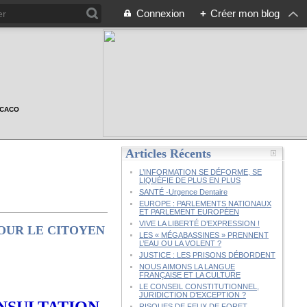
Connexion
+
Créer mon blog
n CACO
Articles Récents
L’INFORMATION SE DÉFORME, SE
LIQUÉFIE DE PLUS EN PLUS
SANTÉ -Urgence Dentaire
EUROPE : PARLEMENTS NATIONAUX
ET PARLEMENT EUROPÉEN
VIVE LA LIBERTÉ D’EXPRESSION !
OUR LE CITOYEN
LES « MÉGABASSINES » PRENNENT
L’EAU OU LA VOLENT ?
JUSTICE : LES PRISONS DÉBORDENT
NOUS AIMONS LA LANGUE
FRANÇAISE ET LA CULTURE
LE CONSEIL CONSTITUTIONNEL,
JURIDICTION D’EXCEPTION ?
NSULTATION
RISQUES DE FEUX DE FORET