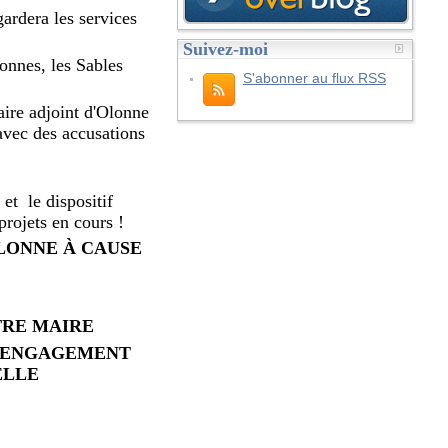
rdera les services
Suivez-moi
lonnes, les Sables
S'abonner au flux RSS
aire adjoint d'Olonne
avec des accusations
s et
le dispositif
rojets en cours !
OLONNE À CAUSE
TRE MAIRE
R ENGAGEMENT
ELLE