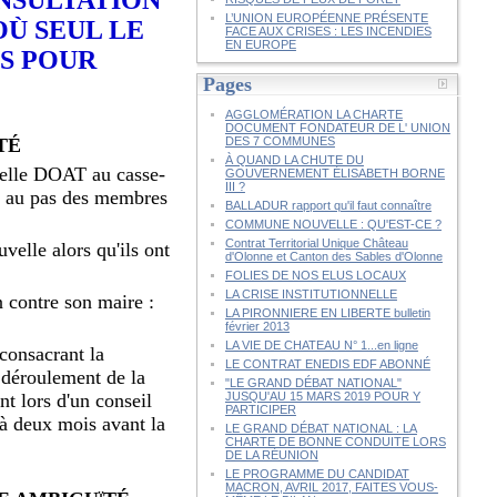
L’UNION EUROPÉENNE PRÉSENTE
OÙ SEUL LE
FACE AUX CRISES : LES INCENDIES
EN EUROPE
S POUR
Pages
AGGLOMÉRATION LA CHARTE
DOCUMENT FONDATEUR DE L' UNION
TÉ
DES 7 COMMUNES
À QUAND LA CHUTE DU
abelle DOAT au casse-
GOUVERNEMENT ÉLISABETH BORNE
III ?
se au pas des membres
BALLADUR rapport qu'il faut connaître
COMMUNE NOUVELLE : QU'EST-CE ?
Contrat Territorial Unique Château
elle alors qu'ils ont
d'Olonne et Canton des Sables d'Olonne
FOLIES DE NOS ELUS LOCAUX
LA CRISE INSTITUTIONNELLE
n contre son maire :
LA PIRONNIERE EN LIBERTE bulletin
février 2013
LA VIE DE CHATEAU N° 1...en ligne
consacrant la
LE CONTRAT ENEDIS EDF ABONNÉ
e déroulement de la
"LE GRAND DÉBAT NATIONAL"
nt lors d'un conseil
JUSQU'AU 15 MARS 2019 POUR Y
PARTICIPER
 à deux mois avant la
LE GRAND DÉBAT NATIONAL : LA
CHARTE DE BONNE CONDUITE LORS
DE LA RÉUNION
LE PROGRAMME DU CANDIDAT
MACRON, AVRIL 2017, FAITES VOUS-