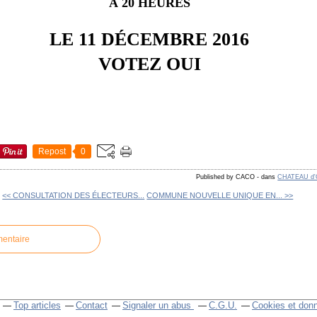
À 20 HEURES
LE 11 DÉCEMBRE 2016
VOTEZ OUI
Repost
0
Published by CACO
-
dans
CHATEAU d
<< CONSULTATION DES ÉLECTEURS...
COMMUNE NOUVELLE UNIQUE EN... >>
mentaire
Top articles
Contact
Signaler un abus
C.G.U.
Cookies et don