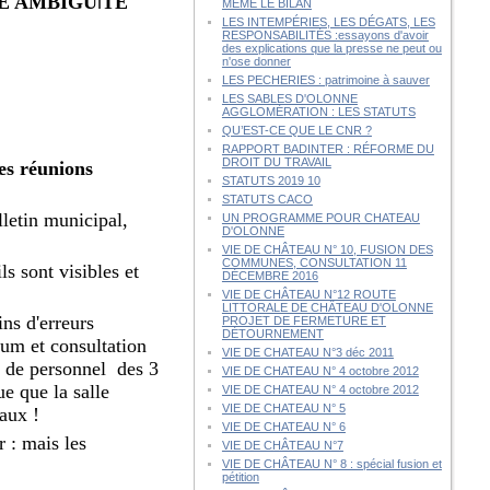
NE AMBIGU
TÉ
Ï
MÊME LE BILAN
LES INTEMPÉRIES, LES DÉGATS, LES
RESPONSABILITÉS :essayons d'avoir
des explications que la presse ne peut ou
n'ose donner
LES PECHERIES : patrimoine à sauver
LES SABLES D'OLONNE
AGGLOMÉRATION : LES STATUTS
QU’EST-CE QUE LE CNR ?
RAPPORT BADINTER : RÉFORME DU
DROIT DU TRAVAIL
ses réunions
STATUTS 2019 10
STATUTS CACO
lletin municipal,
UN PROGRAMME POUR CHATEAU
D'OLONNE
VIE DE CHÂTEAU N° 10, FUSION DES
COMMUNES, CONSULTATION 11
s sont visibles et
DÉCEMBRE 2016
VIE DE CHÂTEAU N°12 ROUTE
LITTORALE DE CHÂTEAU D'OLONNE
ins d'erreurs
PROJET DE FERMETURE ET
DÉTOURNEMENT
dum et consultation
VIE DE CHATEAU N°3 déc 2011
s de personnel des 3
VIE DE CHATEAU N° 4 octobre 2012
e que la salle
VIE DE CHATEAU N° 4 octobre 2012
VIE DE CHATEAU N° 5
faux !
VIE DE CHATEAU N° 6
 : mais les
VIE DE CHÂTEAU N°7
VIE DE CHÂTEAU N° 8 : spécial fusion et
pétition