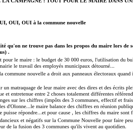
E LA CAMPAGNE : TOUT POUR LE MAIRE DANS U
OUI, OUI, OUI à la commune nouvelle
lité qu'on ne trouve pas dans les propos du maire lors de 
us) .
 pour le maire : le budget de 30 000 euros, l'utilisation du bu
a mairie le travail des employés municipaux détourné...
 la commune nouvelle a droit aux panneaux électoraux quand il
r un matraquage de leur maire avec des dires et des écrits ple
e et entretenue entre 2 choses totalement différentes référen
nges sur les chiffres (impôts des 3 communes, effectif et frai
es d'Olonne...le maire balance des chiffres en réunion publiqu
e puisse répondre...et pour cause , les chiffres du maire sont 
dancieux et négatifs sur la Commune Nouvelle pour faire peur
eur de la fusion des 3 communes qu'ils vivent au quotidien.