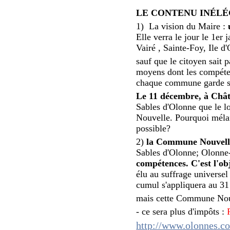
LE CONTENU INÉLÉ
1) La vision du Maire :
Elle verra le jour le 1e
Vairé , Sainte-Foy, Ile d
sauf que le citoyen sai
moyens dont les compéten
chaque commune garde s
Le 11 décembre, à Châ
Sables d'Olonne que le l
Nouvelle. Pourquoi mélan
possible?
2)
la Commune Nouvelle 
Sables d'Olonne; Olonn
compétences. C'est l'obj
élu au suffrage universel 
cumul s'appliquera au 31
mais cette Commune Nouv
- ce sera plus d'impôts :
http://www.olonnes.c