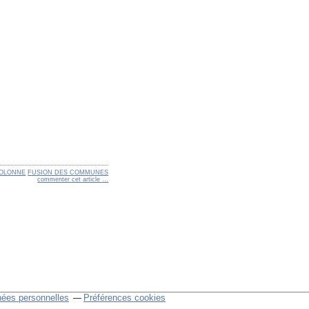
'OLONNE
FUSION DES COMMUNES
commenter cet article
…
nées personnelles
Préférences cookies