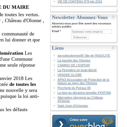
VIE DE CHÂTEAU N°9 juin 2016
E DU MAIRE
e toutes les vertus.
Newsletter Abonnez-Vous
r , Château d'Olonne ,
Abonnez-vous pour être averti des nouveaux
articles publiés.
Email
ne communauté de
en lui donner et que
Liens
glomération
Les
paysdesolonnes85 Site de l'INSOLITE
on d'une Commune
La gazette des Olonnes
une seule réponse
CAMINO DE L'ESPOIR
La Pironnière en toute liberté
VENDEE GLOBE
anvier 2018 Les
APNO Association de Protection de la
dotée
de toutes les
Nature au pays des Olonnes
Porcherie du Poiroux 85
ne nouvelle y sera
Le blog du désastre tempête XYNTHIA
puisque la loi anti-
Alternative citoyenne au Château
d'Olonne
Saint Jean d'Orbestier
s les défauts