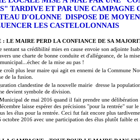
S" TARDIVE ET PAR UNE CAMPAGNE 
TEAU D'OLONNE DISPOSE DE MOYEN
LUENCER LES CASTELOLONNAIS
 : LE MAIRE PERD LA CONFIANCE DE SA MAJORI
e sentant sa crédibilité mies en cause envoie son adjointe Is
travers une charte de bonne conduite et d'allégeance, de la mi
 municipal...échec de la mise au pas !
ne croît plus leur maire qui agit en ennemi de la Commune Nouv
se de la fusion.
guration clandestine de la nouvelle mairie dresse la populatio
e devient symbole de division.
 Municipal de mai 2016 quand il fait prendre une délibération 
décembre laisse espérer des précisions "pour la rentrée" sur l
us les élus pour la rentrée. Ceci fut fait encore plus tardiveme
6 octobre 2016 avec une participation des élus plutôt faible et