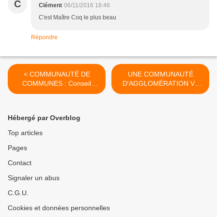
C
Clément
06/11/2016 18:46
C'est Maître Coq le plus beau
Répondre
< COMMUNAUTÉ DE
UNE COMMUNAUTÉ
COMMUNES : Conseil
D'AGGLOMÉRATION VA
Communautaire du 4
NAÎTRE EN VENDÉE SUR
novembre 2016
LE LITTORAL LA
COMMUNAUTÉ
Hébergé par Overblog
D'AGGLOMÉRATION "LES
SABLES D'OLONNE" >
Top articles
Pages
Contact
Signaler un abus
C.G.U.
Cookies et données personnelles