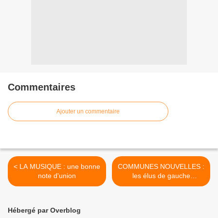
Commentaires
Ajouter un commentaire
< LA MUSIQUE : une bonne
COMMUNES NOUVELLES :
note d'union
les élus de gauche
favorables mais pas au
PAYS D'OLONNE mais
pourquoi donc ? >
Hébergé par Overblog