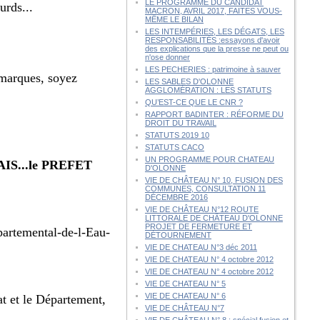
LE PROGRAMME DU CANDIDAT
urds...
MACRON, AVRIL 2017, FAITES VOUS-
MÊME LE BILAN
LES INTEMPÉRIES, LES DÉGATS, LES
RESPONSABILITÉS :essayons d'avoir
des explications que la presse ne peut ou
n'ose donner
LES PECHERIES : patrimoine à sauver
marques, soyez
LES SABLES D'OLONNE
AGGLOMÉRATION : LES STATUTS
QU’EST-CE QUE LE CNR ?
RAPPORT BADINTER : RÉFORME DU
DROIT DU TRAVAIL
STATUTS 2019 10
STATUTS CACO
UN PROGRAMME POUR CHATEAU
S...le PREFET
D'OLONNE
VIE DE CHÂTEAU N° 10, FUSION DES
COMMUNES, CONSULTATION 11
DÉCEMBRE 2016
VIE DE CHÂTEAU N°12 ROUTE
LITTORALE DE CHÂTEAU D'OLONNE
PROJET DE FERMETURE ET
partemental-de-l-Eau-
DÉTOURNEMENT
VIE DE CHATEAU N°3 déc 2011
VIE DE CHATEAU N° 4 octobre 2012
VIE DE CHATEAU N° 4 octobre 2012
VIE DE CHATEAU N° 5
VIE DE CHATEAU N° 6
at et le Département,
VIE DE CHÂTEAU N°7