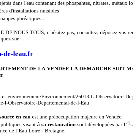
rejetés dans l'eau contenant des phospahtes, nitrates, métaux lo
ières d'installations nuisibles
 nappes phréatiques...
DE NOUS TOUS, n'hésitez pas, consultez, déposez vos re
iquez sur :
-de-leau.fr
RTEMENT DE LA VENDEE LA DEMARCHE SUIT MAI
er
oire-et-environnement/Environnement/26013-L-Observatoire-De
de-l-Observatoire-Departemental-de-l-Eau
ssource en eau
est une préoccupation majeure en Vendée.
 publiques visant
à sa restauration
sont développées par l’Ét
ence de l’Eau Loire - Bretagne.