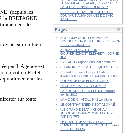
LE VAISSEAU EUROPE, LA FRANCE À
LA DÉRIVE FINANCIÈREMENT !
NE (depuis les
DETTE DE L’ÉTAT : NOTRE DETTE
ÉQUIVAUT À 200 000 ANS DE SMIC
u'à la BRETAGNE
ANNUELS !
nctionnement de
Pages
AGGLOMÉRATION LA CHARTE
DOCUMENT FONDATEUR DE L' UNION
citoyens sur un bien
DES 7 COMMUNES
À QUAND LA CHUTE DU
GOUVERNEMENT ÉLISABETH BORNE
III ?
BALLADUR rapport qu'il faut connaître
chée par L'Agence est
COMMUNE NOUVELLE : QU'EST-CE ?
: comment un Préfet
Contrat Territorial Unique Château
d'Olonne et Canton des Sables d'Olonne
es qui alimentent les
FOLIES DE NOS ELUS LOCAUX
LA CRISE INSTITUTIONNELLE
LA PIRONNIERE EN LIBERTE bulletin
février 2013
nifester sur toute
LA VIE DE CHATEAU N° 1...en ligne
:
LE CONTRAT ENEDIS EDF ABONNÉ
"LE GRAND DÉBAT NATIONAL"
JUSQU'AU 15 MARS 2019 POUR Y
PARTICIPER
LE GRAND DÉBAT NATIONAL : LA
CHARTE DE BONNE CONDUITE LORS
DE LA RÉUNION