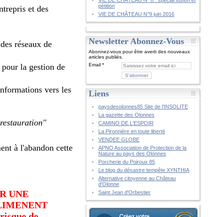
VIE DE CHÂTEAU N° 8 : spécial fusion et
pétition
ntrepris et des
VIE DE CHÂTEAU N°9 juin 2016
Newsletter Abonnez-Vous
 des réseaux de
Abonnez-vous pour être averti des nouveaux
articles publiés.
pour la gestion de
Email
informations vers les
Liens
paysdesolonnes85 Site de l'INSOLITE
La gazette des Olonnes
"
restauration"
CAMINO DE L'ESPOIR
La Pironnière en toute liberté
VENDEE GLOBE
nt à l'abandon cette
APNO Association de Protection de la
Nature au pays des Olonnes
Porcherie du Poiroux 85
Le blog du désastre tempête XYNTHIA
Alternative citoyenne au Château
d'Olonne
ER UNE
Saint Jean d'Orbestier
ALIMENENT
isque de