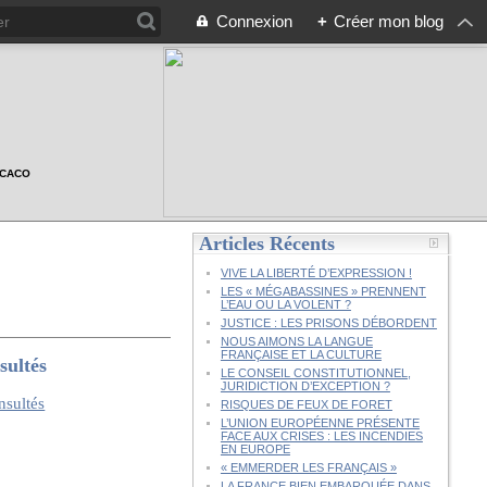
Connexion
+
Créer mon blog
n CACO
Articles Récents
VIVE LA LIBERTÉ D’EXPRESSION !
LES « MÉGABASSINES » PRENNENT
L’EAU OU LA VOLENT ?
JUSTICE : LES PRISONS DÉBORDENT
NOUS AIMONS LA LANGUE
FRANÇAISE ET LA CULTURE
ultés
LE CONSEIL CONSTITUTIONNEL,
JURIDICTION D’EXCEPTION ?
RISQUES DE FEUX DE FORET
L’UNION EUROPÉENNE PRÉSENTE
FACE AUX CRISES : LES INCENDIES
EN EUROPE
« EMMERDER LES FRANÇAIS »
LA FRANCE BIEN EMBARQUÉE DANS