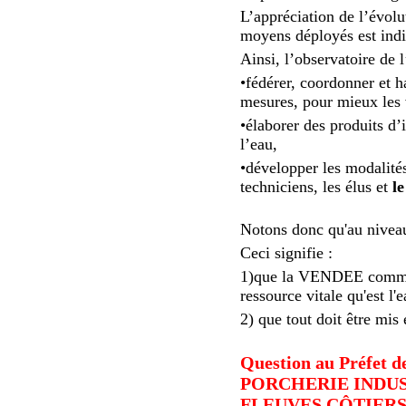
L’appréciation de l’évolut
moyens déployés est indi
Ainsi, l’observatoire de 
•fédérer, coordonner et 
mesures, pour mieux les v
•élaborer des produits d
l’eau,
•développer les modalités
techniciens, les élus et
l
Notons donc qu'au niveau 
Ceci signifie :
1)que la VENDEE comme n
ressource vitale qu'est l'e
2) que tout doit être mis
Question au Préfe
PORCHERIE INDUS
FLEUVES CÔTIERS, 