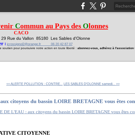
venir
C
ommun au Pays des
O
lonnes
CACO
29 Rue du Vallon
85180 Les Sables d'Olonne
1
r :
jcrossignol2@orange.fr 06 20 42 87 07
soutien pour poursuivre notre action en toute liberté :
abonnez-vous, adhérez à l'associatio
<< ALERTE POLLUTION : CONTRE...
LES SABLES D'OLONNE samedi... >>
x citoyens du bassin LOIRE BRETAGNE vous êtes cons
IATIVE CITOYENNE