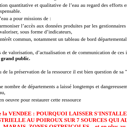
ion quantitative et qualitative de l’eau au regard des efforts e
spensable.
l’eau a pour missions de :
harmoniser l’accès aux données produites par les gestionnaires
aloriser, sous forme d’indicateurs,
’intérêt commun, notamment un tableau de bord départemental 
 de valorisation, d’actualisation et de communication de ces 
e grand public.
de la préservation de la ressource il est bien question de sa 
ombre de départements a laissé longtemps et dangereuseme
au,
 en oeuvre pour restaurer cette ressource
t de la VENDEE : POURQUOI LAISSER S'INSTALL
TRIELLE AU POIROUX SUR 7 SOURCES QUI 
MARAIS, ZONES OSTREICOLES... et en plus au r