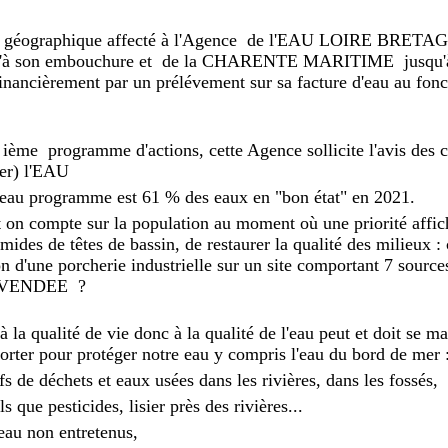
r géographique affecté à l'Agence de l'EAU LOIRE BRETAG
usqu'à son embouchure et de la CHARENTE MARITIME jusq
 financièrement par un prélévement sur sa facture d'eau au fo
 ième programme d'actions, cette Agence sollicite l'avis des 
cher) l'EAU
veau programme est 61 % des eaux en "bon état" en 2021.
t on compte sur la population au moment où une priorité affi
mides de têtes de bassin, de restaurer la qualité des milieux 
ion d'une porcherie industrielle sur un site comportant 7 sourc
la VENDEE ?
 la qualité de vie donc à la qualité de l'eau peut et doit se ma
orter pour protéger notre eau y compris l'eau du bord de mer 
s de déchets et eaux usées dans les rivières, dans les fossés,
s que pesticides, lisier près des rivières...
d'eau non entretenus,