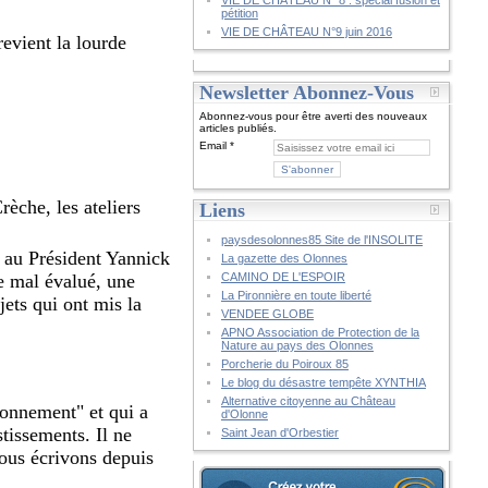
VIE DE CHÂTEAU N° 8 : spécial fusion et
pétition
VIE DE CHÂTEAU N°9 juin 2016
evient la lourde
Newsletter Abonnez-Vous
Abonnez-vous pour être averti des nouveaux
articles publiés.
Email
rèche, les ateliers
Liens
paysdesolonnes85 Site de l'INSOLITE
e au Président Yannick
La gazette des Olonnes
 mal évalué, une
CAMINO DE L'ESPOIR
La Pironnière en toute liberté
jets qui ont mis la
VENDEE GLOBE
APNO Association de Protection de la
Nature au pays des Olonnes
Porcherie du Poiroux 85
Le blog du désastre tempête XYNTHIA
Alternative citoyenne au Château
onnement" et qui a
d'Olonne
stissements. Il ne
Saint Jean d'Orbestier
nous écrivons depuis