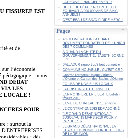
LA DÉRIVE FINANCIÈREMENT !
DETTE DE L’ÉTAT : NOTRE DETTE
U FISSUREE EST
ÉQUIVAUT À 200 000 ANS DE SMIC
ANNUELS !
C’EST BEAU DE SAVOIR DIRE MERCI !
Pages
AGGLOMÉRATION LA CHARTE
DOCUMENT FONDATEUR DE L' UNION
DES 7 COMMUNES
ité et de
À QUAND LA CHUTE DU
GOUVERNEMENT ÉLISABETH BORNE
III ?
BALLADUR rapport qu'il faut connaître
es sur l’économie
COMMUNE NOUVELLE : QU'EST-CE ?
rité pédagogique…nous
Contrat Territorial Unique Château
d'Olonne et Canton des Sables d'Olonne
AND DEBAT
FOLIES DE NOS ELUS LOCAUX
VIA LES
LA CRISE INSTITUTIONNELLE
 LOCALE !
LA PIRONNIERE EN LIBERTE bulletin
février 2013
LA VIE DE CHATEAU N° 1...en ligne
NANCERES POUR
LE CONTRAT ENEDIS EDF ABONNÉ
"LE GRAND DÉBAT NATIONAL"
JUSQU'AU 15 MARS 2019 POUR Y
PARTICIPER
e : surtout la
LE GRAND DÉBAT NATIONAL : LA
AGE D'ENTREPRISES
CHARTE DE BONNE CONDUITE LORS
DE LA RÉUNION
onsidérables : dès