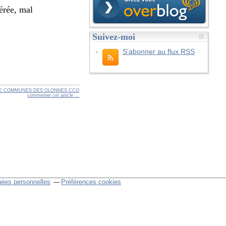
érée, mal
Suivez-moi
S'abonner au flux RSS
E COMMUNES DES OLONNES CCO
commenter cet article
…
nées personnelles
Préférences cookies