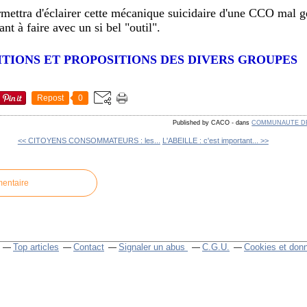
mettra d'éclairer cette mécanique suicidaire d'une CCO mal g
ant à faire avec un si bel "outil".
OSITIONS ET PROPOSITIONS DES DIVERS GROUPES
Repost
0
Published by CACO
-
dans
COMMUNAUTE D
<< CITOYENS CONSOMMATEURS : les...
L'ABEILLE : c'est important... >>
mentaire
Top articles
Contact
Signaler un abus
C.G.U.
Cookies et don