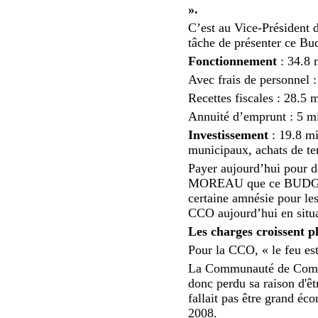
».
C’est au Vice-Président
tâche de présenter ce Bu
Fonctionnement
: 34.8 
Avec frais de personnel 
Recettes fiscales : 28.5 
Annuité d’emprunt : 5 mi
Investissement
: 19.8 mi
municipaux, achats de 
Payer aujourd’hui pour de
MOREAU que ce BUDGET es
certaine amnésie pour les
CCO aujourd’hui en situa
Les charges croissent pl
Pour la CCO, « le feu e
La Communauté de Commun
donc perdu sa raison d'êt
fallait pas être grand éc
2008.