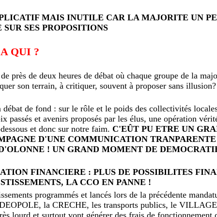
LICATIF MAIS INUTILE CAR LA MAJORITE UN PE
 SUR SES PROPOSITIONS
A QUI ?
e près de deux heures de débat où chaque groupe de la major
quer son terrain, à critiquer, souvent à proposer sans illusion?
n débat de fond : sur le rôle et le poids des collectivités local
hoix passés et avenirs proposés par les élus, une opération vé
dessous et donc sur notre faim.
C'EÛT PU ETRE UN GR
MPAGNE D'UNE COMMUNICATION TRANPARENTE 
 D'OLONNE ! UN GRAND MOMENT DE DEMOCRATIE
ATION FINANCIERE : PLUS DE POSSIBILITES FI
STISSEMENTS, LA CCO EN PANNE !
issements programmés et lancés lors de la précédente mandatur
ENDEOPOLE, la CRECHE, les transports publics, le VILL
lourd et surtout vont générer des frais de fonctionnement c