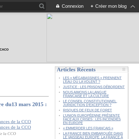
Connexion
+
Créer mon blog
n CACO
Articles Récents
LES « MÉGABASSINES » PRENNENT
L’EAU OU LA VOLENT ?
JUSTICE : LES PRISONS DÉBORDENT
NOUS AIMONS LA LANGUE
FRANÇAISE ET LA CULTURE
LE CONSEIL CONSTITUTIONNEL,
u13 mars 2015 :
JURIDICTION D’EXCEPTION ?
RISQUES DE FEUX DE FORET
L’UNION EUROPÉENNE PRÉSENTE
FACE AUX CRISES : LES INCENDIES
EN EUROPE
« EMMERDER LES FRANÇAIS »
 de la CCO
LA FRANCE BIEN EMBARQUÉE DANS
LE VAISSEAU EUROPE, LA FRANCE À