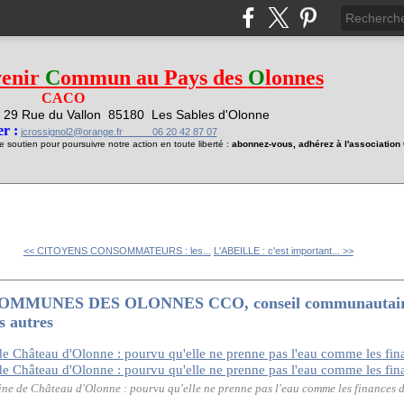
venir
C
ommun au Pays des
O
lonnes
CACO
29 Rue du Vallon
85180 Les Sables d'Olonne
1
r :
jcrossignol2@orange.fr 06 20 42 87 07
soutien pour poursuivre notre action en toute liberté :
abonnez-vous, adhérez à l'associatio
<< CITOYENS CONSOMMATEURS : les...
L'ABEILLE : c'est important... >>
UNES DES OLONNES CCO, conseil communautaire d
s autres
cine de Château d'Olonne : pourvu qu'elle ne prenne pas l'eau comme les finances