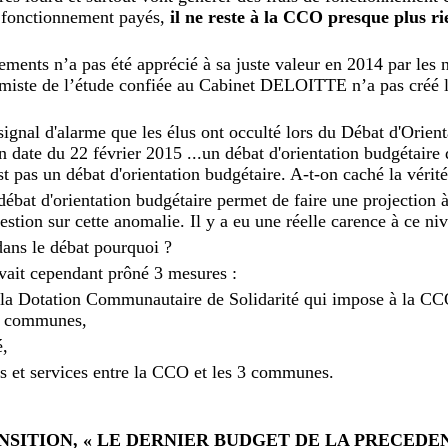
de fonctionnement payés,
il ne reste à la CCO presque plus ri
sements n’a pas été apprécié à sa juste valeur en 2014 par le
armiste de l’étude confiée au Cabinet DELOITTE n’a pas créé l
 signal d'alarme que les élus ont occulté lors du Débat d'Orien
date du 22 février 2015 ...un débat d'orientation budgétaire 
est pas un débat d'orientation budgétaire. A-t-on caché la vérit
débat d'orientation budgétaire permet de faire une projection 
stion sur cette anomalie. Il y a eu une réelle carence à ce ni
dans le débat pourquoi ?
it cependant prôné 3 mesures :
de la Dotation Communautaire de Solidarité qui impose à la CC
 3 communes,
é,
s et services entre la CCO et les 3 communes.
NSITION, « LE DERNIER BUDGET DE LA PRECED