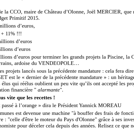
 de la CCO, maire de Château d’Olonne, Joël MERCIER, que r
dget Primitif 2015.
millions d’euros,
: + 11% !!!
millions d’euros
llions d’euros
llions d’euros pour terminer les grands projets la Piscine, la C
terrains, ardoise du VENDEOPOLE…
s projets lancés sous la précédente mandature : cela fera dir
t le « dernier de la précédente mandature » : un héritage
 élus qui réélus oublient un peu vite qu’ils ont accepté les pro
tion financière "
alarmante
".
us vite que les recettes !
st passé à l’orange » dira le Président Yannick MOREAU
es est devenue une machine "à bouffer des frais de foncti
re : "celle d'être le moteur du Pays d'Olonne" grâce à ses inve
onomiste pour déceler cela depuis des années. Relisez ce que 