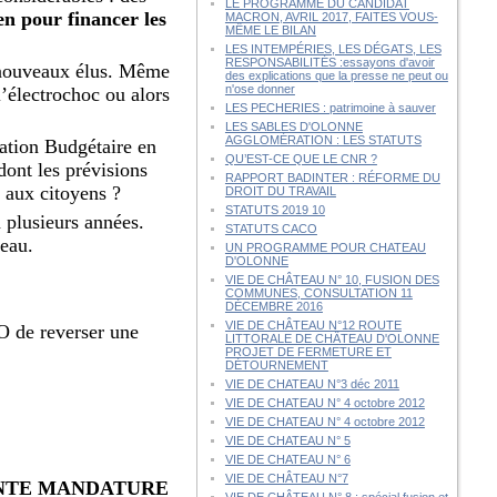
LE PROGRAMME DU CANDIDAT
en pour financer les
MACRON, AVRIL 2017, FAITES VOUS-
MÊME LE BILAN
LES INTEMPÉRIES, LES DÉGATS, LES
RESPONSABILITÉS :essayons d'avoir
s nouveaux élus. Même
des explications que la presse ne peut ou
n'ose donner
’électrochoc ou alors
LES PECHERIES : patrimoine à sauver
LES SABLES D'OLONNE
AGGLOMÉRATION : LES STATUTS
tation Budgétaire en
QU’EST-CE QUE LE CNR ?
dont les prévisions
RAPPORT BADINTER : RÉFORME DU
é aux citoyens ?
DROIT DU TRAVAIL
STATUTS 2019 10
à plusieurs années.
STATUTS CACO
veau.
UN PROGRAMME POUR CHATEAU
D'OLONNE
VIE DE CHÂTEAU N° 10, FUSION DES
COMMUNES, CONSULTATION 11
DÉCEMBRE 2016
VIE DE CHÂTEAU N°12 ROUTE
O de reverser une
LITTORALE DE CHÂTEAU D'OLONNE
PROJET DE FERMETURE ET
DÉTOURNEMENT
VIE DE CHATEAU N°3 déc 2011
VIE DE CHATEAU N° 4 octobre 2012
VIE DE CHATEAU N° 4 octobre 2012
VIE DE CHATEAU N° 5
VIE DE CHATEAU N° 6
VIE DE CHÂTEAU N°7
ENTE MANDATURE