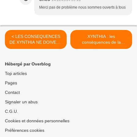
Merci pas de problème nous sommes ouverts à tous
< LES CONSEQUENCES
XYNTHIA : les
DE XYNTHIA NE DOIVENT
conséquences de la
RIEN AU HASARD
tempête ne doivent rien au
hasard >
Hébergé par Overblog
Top articles
Pages
Contact
Signaler un abus
C.G.U.
Cookies et données personnelles
Préférences cookies