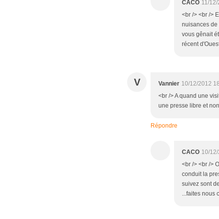
CACO
11/12/
<br /> <br /> 
nuisances de t
vous gênait ét
récent d'Ouest
V
Vannier
10/12/2012 1
<br /> A quand une visi
une presse libre et no
Répondre
CACO
10/12
<br /> <br /> 
conduit la pr
suivez sont d
...faites nous