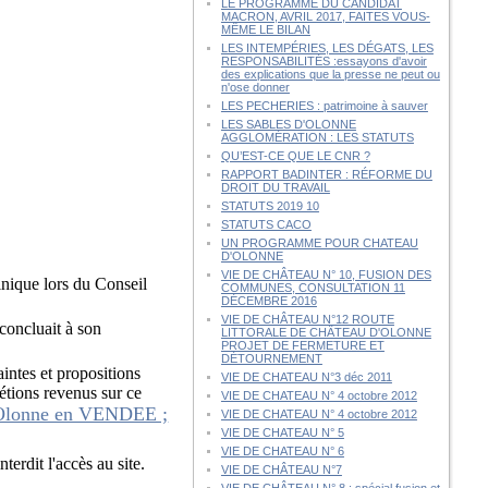
LE PROGRAMME DU CANDIDAT
MACRON, AVRIL 2017, FAITES VOUS-
MÊME LE BILAN
LES INTEMPÉRIES, LES DÉGATS, LES
RESPONSABILITÉS :essayons d'avoir
des explications que la presse ne peut ou
n'ose donner
LES PECHERIES : patrimoine à sauver
LES SABLES D'OLONNE
AGGLOMÉRATION : LES STATUTS
QU’EST-CE QUE LE CNR ?
RAPPORT BADINTER : RÉFORME DU
DROIT DU TRAVAIL
STATUTS 2019 10
STATUTS CACO
UN PROGRAMME POUR CHATEAU
D'OLONNE
VIE DE CHÂTEAU N° 10, FUSION DES
inique lors du Conseil
COMMUNES, CONSULTATION 11
DÉCEMBRE 2016
VIE DE CHÂTEAU N°12 ROUTE
concluait à son
LITTORALE DE CHÂTEAU D'OLONNE
PROJET DE FERMETURE ET
DÉTOURNEMENT
intes et propositions
VIE DE CHATEAU N°3 déc 2011
étions revenus sur ce
VIE DE CHATEAU N° 4 octobre 2012
lonne en VENDEE ;
VIE DE CHATEAU N° 4 octobre 2012
VIE DE CHATEAU N° 5
VIE DE CHATEAU N° 6
nterdit l'accès au site.
VIE DE CHÂTEAU N°7