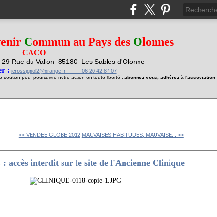
venir
C
ommun au Pays des
O
lonnes
CACO
29 Rue du Vallon
85180 Les Sables d'Olonne
1
r :
jcrossignol2@orange.fr 06 20 42 87 07
soutien pour poursuivre notre action en toute liberté :
abonnez-vous, adhérez à l'associatio
<< VENDEE GLOBE 2012
MAUVAISES HABITUDES, MAUVAISE... >>
ès interdit sur le site de l'Ancienne Clinique