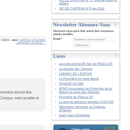
VIE DE CHÂTEAU N° 8 : spécial fusion et
pétition
VIE DE CHÂTEAU N°9 juin 2016
Newsletter Abonnez-Vous
Abonnez-vous pour être averti des nouveaux
articles publiés.
Email
by CACO
-
dans
CHATEAU d'OLONNE
commenter cet article
…
Liens
paysdesolonnes85 Site de l'INSOLITE
La gazette des Olonnes
CAMINO DE L'ESPOIR
La Pironnière en toute liberté
VENDEE GLOBE
APNO Association de Protection de la
Nature au pays des Olonnes
verains dont je fais
Porcherie du Poiroux 85
linique, mais sa taille et
Le blog du désastre tempête XYNTHIA
Alternative citoyenne au Château
d'Olonne
Saint Jean d'Orbestier