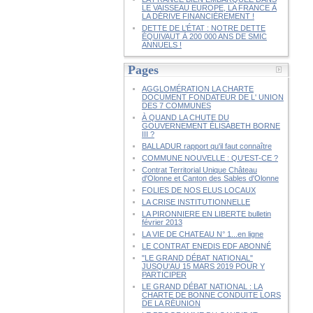
LE VAISSEAU EUROPE, LA FRANCE À
LA DÉRIVE FINANCIÈREMENT !
DETTE DE L’ÉTAT : NOTRE DETTE
ÉQUIVAUT À 200 000 ANS DE SMIC
ANNUELS !
Pages
AGGLOMÉRATION LA CHARTE
DOCUMENT FONDATEUR DE L' UNION
DES 7 COMMUNES
À QUAND LA CHUTE DU
GOUVERNEMENT ÉLISABETH BORNE
III ?
BALLADUR rapport qu'il faut connaître
COMMUNE NOUVELLE : QU'EST-CE ?
Contrat Territorial Unique Château
d'Olonne et Canton des Sables d'Olonne
FOLIES DE NOS ELUS LOCAUX
LA CRISE INSTITUTIONNELLE
LA PIRONNIERE EN LIBERTE bulletin
février 2013
LA VIE DE CHATEAU N° 1...en ligne
LE CONTRAT ENEDIS EDF ABONNÉ
"LE GRAND DÉBAT NATIONAL"
JUSQU'AU 15 MARS 2019 POUR Y
PARTICIPER
LE GRAND DÉBAT NATIONAL : LA
CHARTE DE BONNE CONDUITE LORS
DE LA RÉUNION