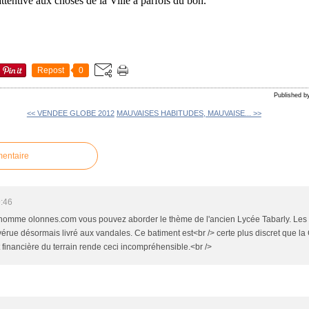
attentive aux choses de la Ville a parfois du bon.
Repost
0
Published 
<< VENDEE GLOBE 2012
MAUVAISES HABITUDES, MAUVAISE... >>
mentaire
9:46
e nomme olonnes.com vous pouvez aborder le thème de l'ancien Lycée Tabarly. Les ri
 vérue désormais livré aux vandales. Ce batiment est<br /> certe plus discret que la C
t financière du terrain rende ceci incompréhensible.<br />