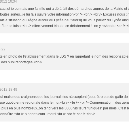
2012 10:34
Exact et je connais une famille qui a déjà fait des démarches auprés de la Mairie et 
outes sortes...je lui fais suivre votre information<br /> <br /> <br /> Excusez nous 
ait la situation qui règne autour du Lycée neuf alorsq ue vous parlez du Lycée anci
 France faisait<br /> effectivement état de ce délabrement !...on y reviendra<br /> <b
8:22
te en photo de l'établissement dans le JDS ? en rappelant le nom des responsables. 
n des publireportages.<br />
/2012 18:49
Oui mais nous craignons que les journalistes n'acceptent (peut-être pas de gaîté de 
esse quotidienne régionale dans le mur.<br /> <br /> <br /> Compensation : des g
e plus en plus nombreux..on tend vers les 3000 visiteurs "uniques" par mois. C'est
 connaître :<br /> olonnes.com...merci <br /> <br /> <br /> <br />