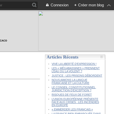
Connexion
+
Créer mon blog
n CACO
Articles Récents
VIVE LA LIBERTÉ D’EXPRESSION !
LES « MÉGABASSINES » PRENNENT
L’EAU OU LA VOLENT ?
JUSTICE : LES PRISONS DÉBORDENT
NOUS AIMONS LA LANGUE
FRANÇAISE ET LA CULTURE
LE CONSEIL CONSTITUTIONNEL,
JURIDICTION D’EXCEPTION ?
RISQUES DE FEUX DE FORET
L’UNION EUROPÉENNE PRÉSENTE
FACE AUX CRISES : LES INCENDIES
EN EUROPE
« EMMERDER LES FRANÇAIS »
LA FRANCE BIEN EMBARQUÉE DANS