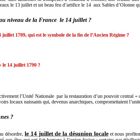
aux le 13 juillet et un beau feu d’artifice le 14
aux Sables d’Olonne qui
 au niveau de la France
le 14 juillet ?
 14 juillet 1789, qui est le symbole de la fin de l’Ancien Régime ?
» le 14 juillet 1790 ?
fectivement l’Unité Nationale
par la restauration d’un pouvoir central « o
voirs locaux naissants qui, devenus anarchiques, compromettaient l’uni
nnes ?
le 14 juillet de la désunion locale
au désordre,
et nous profito
té aux élus qui ont fait barrage à l’union-fusion ; certains par désillusi