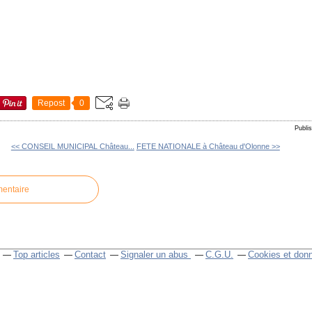
Repost
0
Publi
<< CONSEIL MUNICIPAL Château...
FETE NATIONALE à Château d'Olonne >>
mentaire
Top articles
Contact
Signaler un abus
C.G.U.
Cookies et don