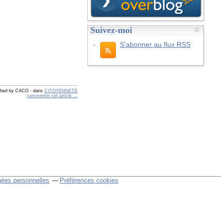
Suivez-moi
S'abonner au flux RSS
shed by CACO
-
dans
CITOYENNETE
commenter cet article
…
nées personnelles
Préférences cookies