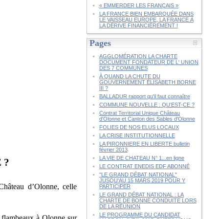
« EMMERDER LES FRANÇAIS »
LA FRANCE BIEN EMBARQUÉE DANS
LE VAISSEAU EUROPE, LA FRANCE À
LA DÉRIVE FINANCIÈREMENT !
Pages
AGGLOMÉRATION LA CHARTE
DOCUMENT FONDATEUR DE L' UNION
DES 7 COMMUNES
À QUAND LA CHUTE DU
GOUVERNEMENT ÉLISABETH BORNE
III ?
BALLADUR rapport qu'il faut connaître
COMMUNE NOUVELLE : QU'EST-CE ?
Contrat Territorial Unique Château
d'Olonne et Canton des Sables d'Olonne
FOLIES DE NOS ELUS LOCAUX
LA CRISE INSTITUTIONNELLE
LA PIRONNIERE EN LIBERTE bulletin
février 2013
LA VIE DE CHATEAU N° 1...en ligne
 ?
LE CONTRAT ENEDIS EDF ABONNÉ
"LE GRAND DÉBAT NATIONAL"
JUSQU'AU 15 MARS 2019 POUR Y
Château d’Olonne, celle
PARTICIPER
LE GRAND DÉBAT NATIONAL : LA
CHARTE DE BONNE CONDUITE LORS
DE LA RÉUNION
LE PROGRAMME DU CANDIDAT
x flambeaux à Olonne sur