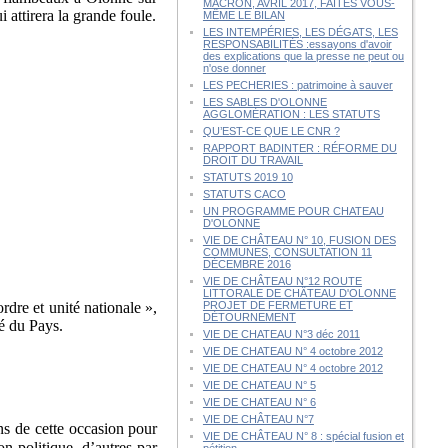
MACRON, AVRIL 2017, FAITES VOUS-
 attirera la grande foule.
MÊME LE BILAN
LES INTEMPÉRIES, LES DÉGATS, LES
RESPONSABILITÉS :essayons d'avoir
des explications que la presse ne peut ou
n'ose donner
LES PECHERIES : patrimoine à sauver
LES SABLES D'OLONNE
AGGLOMÉRATION : LES STATUTS
QU’EST-CE QUE LE CNR ?
RAPPORT BADINTER : RÉFORME DU
DROIT DU TRAVAIL
STATUTS 2019 10
STATUTS CACO
UN PROGRAMME POUR CHATEAU
D'OLONNE
VIE DE CHÂTEAU N° 10, FUSION DES
COMMUNES, CONSULTATION 11
DÉCEMBRE 2016
VIE DE CHÂTEAU N°12 ROUTE
LITTORALE DE CHÂTEAU D'OLONNE
rdre et unité nationale »,
PROJET DE FERMETURE ET
DÉTOURNEMENT
té du Pays.
VIE DE CHATEAU N°3 déc 2011
VIE DE CHATEAU N° 4 octobre 2012
VIE DE CHATEAU N° 4 octobre 2012
VIE DE CHATEAU N° 5
VIE DE CHATEAU N° 6
VIE DE CHÂTEAU N°7
ns de cette occasion pour
VIE DE CHÂTEAU N° 8 : spécial fusion et
on politique, d’autres par