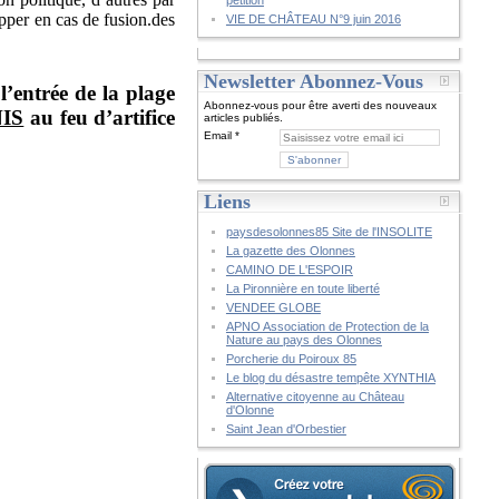
pétition
apper en cas de fusion.des
VIE DE CHÂTEAU N°9 juin 2016
Newsletter Abonnez-Vous
l’entrée de la plage
Abonnez-vous pour être averti des nouveaux
IS
au feu d’artifice
articles publiés.
Email
Liens
paysdesolonnes85 Site de l'INSOLITE
La gazette des Olonnes
CAMINO DE L'ESPOIR
La Pironnière en toute liberté
VENDEE GLOBE
APNO Association de Protection de la
Nature au pays des Olonnes
Porcherie du Poiroux 85
Le blog du désastre tempête XYNTHIA
Alternative citoyenne au Château
d'Olonne
Saint Jean d'Orbestier