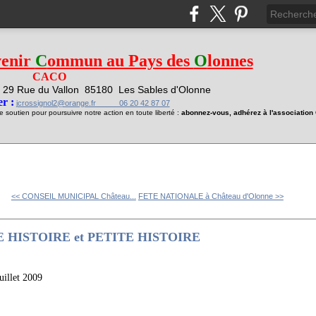
venir
C
ommun au Pays des
O
lonnes
CACO
29 Rue du Vallon
85180 Les Sables d'Olonne
1
r :
jcrossignol2@orange.fr 06 20 42 87 07
soutien pour poursuivre notre action en toute liberté :
abonnez-vous, adhérez à l'associatio
<< CONSEIL MUNICIPAL Château...
FETE NATIONALE à Château d'Olonne >>
E HISTOIRE et PETITE HISTOIRE