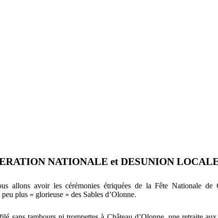
ERATION NATIONALE et DESUNION LOCALE
ous allons avoir les cérémonies étriquées de la Fête Nationale de 
 peu plus « glorieuse » des Sables d’Olonne.
lé sans tambours ni trompettes à Château d’Olonne, une retraite au