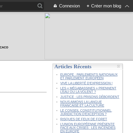
Connexion
+
Créer mon blog
n CACO
Articles Récents
EUROPE : PARLEMENTS NATIONAUX
ET PARLEMENT EUROPÉEN
VIVE LA LIBERTÉ D’EXPRESSION !
LES « MÉGABASSINES » PRENNENT
L’EAU OU LA VOLENT ?
JUSTICE : LES PRISONS DÉBORDENT
NOUS AIMONS LA LANGUE
FRANÇAISE ET LA CULTURE
LE CONSEIL CONSTITUTIONNEL,
JURIDICTION D’EXCEPTION ?
RISQUES DE FEUX DE FORET
L’UNION EUROPÉENNE PRÉSENTE
FACE AUX CRISES : LES INCENDIES
EN EUROPE