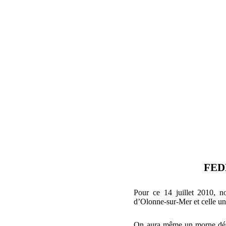
FED
Pour ce 14 juillet 2010, n
d’Olonne-sur-Mer et celle un
On aura même un morne défi