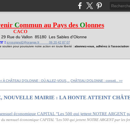
venir
C
ommun au Pays des
O
lonnes
CACO
29 Rue du Vallon
85180 Les Sables d'Olonne
1
r :
jcrossignol2@orange.fr 06 20 42 87 07
soutien pour poursuivre notre action en toute liberté :
abonnez-vous, adhérez à l'associatio
<< À CHÂTEAU D'OLONNE : OÙ ALLEZ-VOUS,...
CHÂTEAU D'OLONNE : conseil... >>
, NOUVELLE MAIRIE : LA HONTE ATTEINT CHÂT
 du mensuel économique CAPITAL "Les 500 qui jettent NOTRE ARGENT par les fen