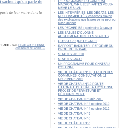
LE PROGRAMME DU CANDIDAT
MACRON, AVRIL 2017, FAITES VOUS-
MÊME LE BILAN
parle de leur maire dans la
LES INTEMPÉRIES, LES DÉGATS, LES
RESPONSABILITÉS :essayons d'avoir
des explications que la presse ne peut ou
n'ose donner
LES PECHERIES : patrimoine à sauver
LES SABLES D'OLONNE
AGGLOMÉRATION : LES STATUTS
QU’EST-CE QUE LE CNR ?
by CACO
-
dans
CHATEAU d'OLONNE
RAPPORT BADINTER : RÉFORME DU
commenter cet article
…
DROIT DU TRAVAIL
STATUTS 2019 10
STATUTS CACO
UN PROGRAMME POUR CHATEAU
D'OLONNE
VIE DE CHÂTEAU N° 10, FUSION DES
COMMUNES, CONSULTATION 11
DÉCEMBRE 2016
VIE DE CHÂTEAU N°12 ROUTE
LITTORALE DE CHÂTEAU D'OLONNE
PROJET DE FERMETURE ET
DÉTOURNEMENT
VIE DE CHATEAU N°3 déc 2011
VIE DE CHATEAU N° 4 octobre 2012
VIE DE CHATEAU N° 4 octobre 2012
VIE DE CHATEAU N° 5
VIE DE CHATEAU N° 6
VIE DE CHÂTEAU N°7