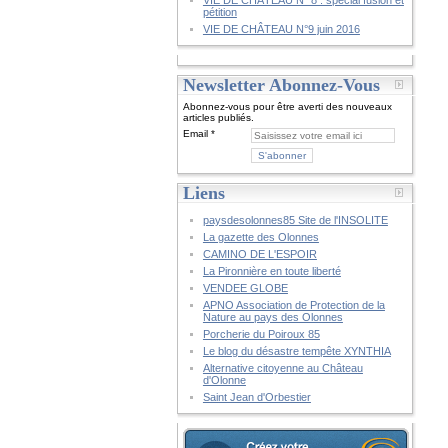
VIE DE CHÂTEAU N° 8 : spécial fusion et
pétition
VIE DE CHÂTEAU N°9 juin 2016
Newsletter Abonnez-Vous
Abonnez-vous pour être averti des nouveaux
articles publiés.
Email
Liens
paysdesolonnes85 Site de l'INSOLITE
La gazette des Olonnes
CAMINO DE L'ESPOIR
La Pironnière en toute liberté
VENDEE GLOBE
APNO Association de Protection de la
Nature au pays des Olonnes
Porcherie du Poiroux 85
Le blog du désastre tempête XYNTHIA
Alternative citoyenne au Château
d'Olonne
Saint Jean d'Orbestier