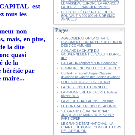
LE VAISSEAU EUROPE, LA FRANCE À
el CAPITAL est
LA DÉRIVE FINANCIÈREMENT !
z tous les
DETTE DE L’ÉTAT : NOTRE DETTE
ÉQUIVAUT À 200 000 ANS DE SMIC
ANNUELS !
Pages
onneur non
s, mais, en plus,
AGGLOMÉRATION LA CHARTE
DOCUMENT FONDATEUR DE L' UNION
de la dite
DES 7 COMMUNES
À QUAND LA CHUTE DU
donc quasi
GOUVERNEMENT ÉLISABETH BORNE
III ?
é de la
BALLADUR rapport qu'il faut connaître
COMMUNE NOUVELLE : QU'EST-CE ?
e hérésie par
Contrat Territorial Unique Château
 maire...
d'Olonne et Canton des Sables d'Olonne
FOLIES DE NOS ELUS LOCAUX
LA CRISE INSTITUTIONNELLE
LA PIRONNIERE EN LIBERTE bulletin
février 2013
LA VIE DE CHATEAU N° 1...en ligne
LE CONTRAT ENEDIS EDF ABONNÉ
"LE GRAND DÉBAT NATIONAL"
JUSQU'AU 15 MARS 2019 POUR Y
PARTICIPER
LE GRAND DÉBAT NATIONAL : LA
CHARTE DE BONNE CONDUITE LORS
DE LA RÉUNION