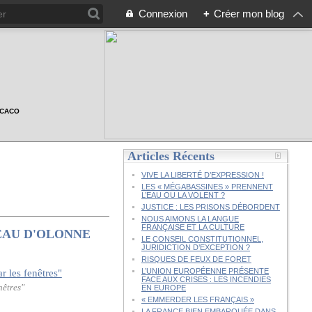
Connexion
+
Créer mon blog
n CACO
Articles Récents
VIVE LA LIBERTÉ D’EXPRESSION !
LES « MÉGABASSINES » PRENNENT
L’EAU OU LA VOLENT ?
JUSTICE : LES PRISONS DÉBORDENT
NOUS AIMONS LA LANGUE
FRANÇAISE ET LA CULTURE
EAU D'OLONNE
LE CONSEIL CONSTITUTIONNEL,
JURIDICTION D’EXCEPTION ?
RISQUES DE FEUX DE FORET
L’UNION EUROPÉENNE PRÉSENTE
FACE AUX CRISES : LES INCENDIES
êtres"
EN EUROPE
« EMMERDER LES FRANÇAIS »
LA FRANCE BIEN EMBARQUÉE DANS