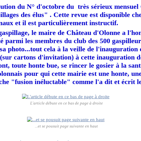
arution du N° d'octobre du très sérieux mensu
llages des élus" . Cette revue est disponible che
ux et il est particulièrement instructif.
 gaspillage, le maire de Château d'Olonne a l'h
té parmi les membres du club des 500 gaspilleur
sa photo...tout cela à la veille de l'inauguration 
 (sur cartons d'invitation) à cette inauguration 
t, toute honte bue, se rincer le gosier à la sant
olonnais pour qui cette mairie est une honte, un
he "fusion inéluctable" comme l'a dit et écrit le
L'article débute en ce bas de page à droite
...et se pousuit page suivante en haut