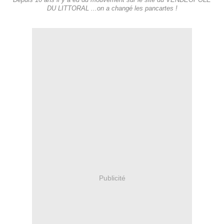
Depuis 10 ans il y a eu du mouvement sur le site du VENDEOPOLE
DU LITTORAL ...on a changé les pancartes !
Publicité