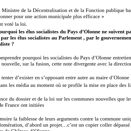
istre de la Décentralisation et de la Fonction publique ba
ionner pour une action municipale plus efficace »
t voté la loi.
rquoi les élus socialistes du Pays d’Olonne ne suivent pa
 par les élus socialistes au Parlement , par le gouvernemen
liste ?
omprendre pourquoi les socialistes du Pays d’Olonne entretien
nouvelle, sur la fusion, cette note divergente avec la direction
 tenter d’exister en s’opposant entre autre au maire d’Olonne
ans les média au moment où se profile la mise en place des li
ce du dossier et de la loi sur les communes nouvelles que les 
de France ont initiées
moire la faiblesse de leurs arguments contre la commune uni
lomération, d’abord un projet…c’est un copier coller dépassé 
ite de Château d’Olonne.