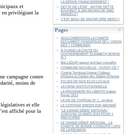
LA DÉRIVE FINANCIÈREMENT !
nicipaux et
DETTE DE L’ÉTAT : NOTRE DETTE
ÉQUIVAUT À 200 000 ANS DE SMIC
 en privilégiant la
ANNUELS !
C’EST BEAU DE SAVOIR DIRE MERCI !
Pages
AGGLOMÉRATION LA CHARTE
DOCUMENT FONDATEUR DE L' UNION
DES 7 COMMUNES
À QUAND LA CHUTE DU
GOUVERNEMENT ÉLISABETH BORNE
III ?
BALLADUR rapport qu'il faut connaître
COMMUNE NOUVELLE : QU'EST-CE ?
Contrat Territorial Unique Château
 une campagne contre
d'Olonne et Canton des Sables d'Olonne
FOLIES DE NOS ELUS LOCAUX
idarité, moins de
LA CRISE INSTITUTIONNELLE
LA PIRONNIERE EN LIBERTE bulletin
février 2013
LA VIE DE CHATEAU N° 1...en ligne
égislatives et elle
LE CONTRAT ENEDIS EDF ABONNÉ
’est affiché pour la
"LE GRAND DÉBAT NATIONAL"
JUSQU'AU 15 MARS 2019 POUR Y
PARTICIPER
LE GRAND DÉBAT NATIONAL : LA
CHARTE DE BONNE CONDUITE LORS
DE LA RÉUNION