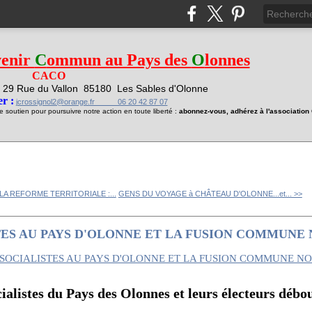
venir
C
ommun au Pays des
O
lonnes
CACO
29 Rue du Vallon
85180 Les Sables d'Olonne
1
r :
jcrossignol2@orange.fr 06 20 42 87 07
soutien pour poursuivre notre action en toute liberté :
abonnez-vous, adhérez à l'associatio
 LA REFORME TERRITORIALE :...
GENS DU VOYAGE à CHÂTEAU D'OLONNE...et... >>
TES AU PAYS D'OLONNE ET LA FUSION COMMUNE
ialistes du Pays des Olonnes et leurs électeurs débo