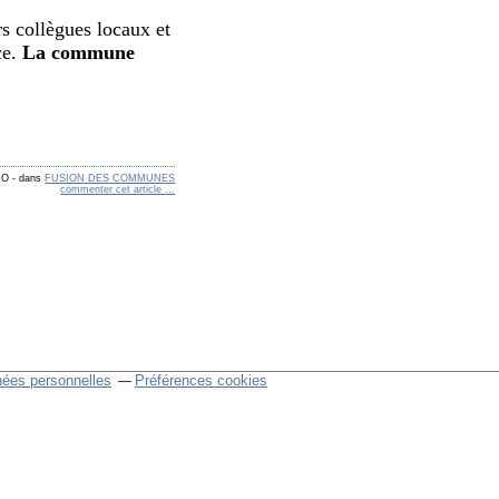
rs collègues locaux et
ce.
La commune
CO
-
dans
FUSION DES COMMUNES
commenter cet article
…
nées personnelles
Préférences cookies