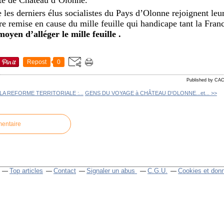
e les derniers élus socialistes du Pays d’Olonne rejoignent leu
re remise en cause du mille feuille qui handicape tant la Fran
oyen d’alléger le mille feuille .
Repost
0
Published by CA
 LA REFORME TERRITORIALE :...
GENS DU VOYAGE à CHÂTEAU D'OLONNE...et... >>
mentaire
Top articles
Contact
Signaler un abus
C.G.U.
Cookies et don