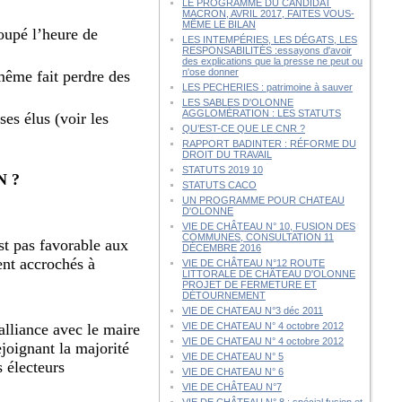
LE PROGRAMME DU CANDIDAT
MACRON, AVRIL 2017, FAITES VOUS-
MÊME LE BILAN
oupé l’heure de
LES INTEMPÉRIES, LES DÉGATS, LES
RESPONSABILITÉS :essayons d'avoir
des explications que la presse ne peut ou
n'ose donner
même fait perdre des
LES PECHERIES : patrimoine à sauver
LES SABLES D'OLONNE
AGGLOMÉRATION : LES STATUTS
ses élus (voir les
QU’EST-CE QUE LE CNR ?
RAPPORT BADINTER : RÉFORME DU
DROIT DU TRAVAIL
STATUTS 2019 10
N ?
STATUTS CACO
UN PROGRAMME POUR CHATEAU
D'OLONNE
VIE DE CHÂTEAU N° 10, FUSION DES
COMMUNES, CONSULTATION 11
st pas favorable aux
DÉCEMBRE 2016
tent accrochés à
VIE DE CHÂTEAU N°12 ROUTE
LITTORALE DE CHÂTEAU D'OLONNE
PROJET DE FERMETURE ET
DÉTOURNEMENT
VIE DE CHATEAU N°3 déc 2011
alliance avec le maire
VIE DE CHATEAU N° 4 octobre 2012
VIE DE CHATEAU N° 4 octobre 2012
ejoignant la majorité
VIE DE CHATEAU N° 5
s électeurs
VIE DE CHATEAU N° 6
VIE DE CHÂTEAU N°7