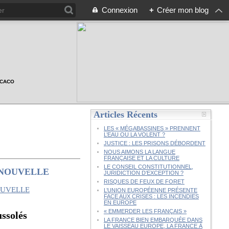
Connexion
+
Créer mon blog
n CACO
Articles Récents
LES « MÉGABASSINES » PRENNENT
L’EAU OU LA VOLENT ?
JUSTICE : LES PRISONS DÉBORDENT
NOUS AIMONS LA LANGUE
FRANÇAISE ET LA CULTURE
LE CONSEIL CONSTITUTIONNEL,
 NOUVELLE
JURIDICTION D’EXCEPTION ?
RISQUES DE FEUX DE FORET
L’UNION EUROPÉENNE PRÉSENTE
FACE AUX CRISES : LES INCENDIES
EN EUROPE
« EMMERDER LES FRANÇAIS »
ussolés
LA FRANCE BIEN EMBARQUÉE DANS
LE VAISSEAU EUROPE, LA FRANCE À