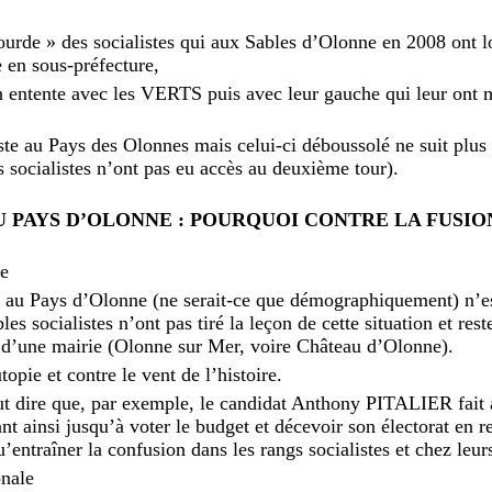
bourde » des socialistes qui aux Sables d’Olonne en 2008 ont l
e en sous-préfecture,
non entente avec les VERTS puis avec leur gauche qui leur ont 
liste au Pays des Olonnes mais celui-ci déboussolé ne suit plus 
 socialistes n’ont pas eu accès au deuxième tour).
U PAYS D’OLONNE : POURQUOI CONTRE LA FUSIO
le
at au Pays d’Olonne (ne serait-ce que démographiquement) n’e
les socialistes n’ont pas tiré la leçon de cette situation et res
e d’une mairie (Olonne sur Mer, voire Château d’Olonne).
pie et contre le vent de l’histoire.
ut dire que, par exemple, le candidat Anthony PITALIER fait 
t ainsi jusqu’à voter le budget et décevoir son électorat en r
u’entraîner la confusion dans les rangs socialistes et chez leur
onale