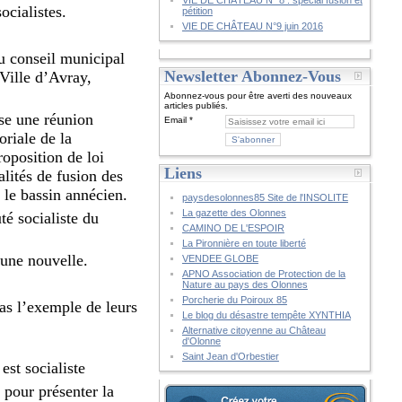
VIE DE CHÂTEAU N° 8 : spécial fusion et
ocialistes.
pétition
VIE DE CHÂTEAU N°9 juin 2016
au conseil municipal
Newsletter Abonnez-Vous
Ville d’Avray,
Abonnez-vous pour être averti des nouveaux
articles publiés.
se une réunion
Email
oriale de la
oposition de loi
Liens
lités de fusion des
le bassin annécien.
paysdesolonnes85 Site de l'INSOLITE
La gazette des Olonnes
é socialiste du
CAMINO DE L'ESPOIR
La Pironnière en toute liberté
une nouvelle.
VENDEE GLOBE
APNO Association de Protection de la
Nature au pays des Olonnes
Porcherie du Poiroux 85
as l’exemple de leurs
Le blog du désastre tempête XYNTHIA
Alternative citoyenne au Château
d'Olonne
Saint Jean d'Orbestier
st socialiste
 pour présenter la