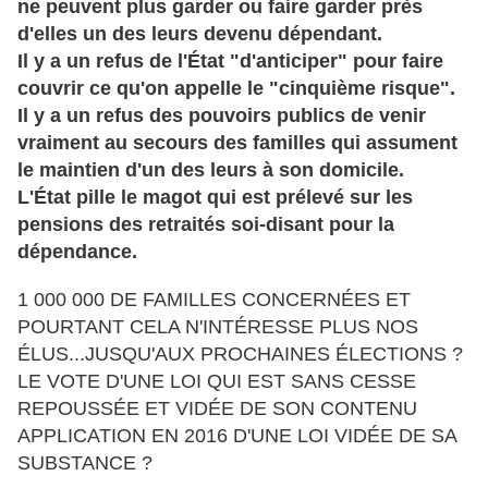
ne peuvent plus garder ou faire garder près
d'elles un des leurs devenu dépendant.
Il y a un refus de l'État "d'anticiper" pour faire
couvrir ce qu'on appelle le "cinquième risque".
Il y a un refus des pouvoirs publics de venir
vraiment au secours des familles qui assument
le maintien d'un des leurs à son domicile.
L'
É
tat pille le magot qui est prélevé sur les
pensions des retraités soi-disant pour la
dépendance.
1
000 000 DE FAMILLES CONCERNÉES ET
POURTANT CELA N'INTÉ
RESSE PLUS NOS
É
LUS...JUSQU'AUX PROCHAINES
ÉLECTIONS ?
LE VOTE D'UNE LOI QUI EST SANS CESSE
REPOUSS
É
E ET VID
ÉE DE SON CONTENU
APPLICATION EN 2016 D'UNE LOI VID
ÉE DE SA
SUBSTANCE ?