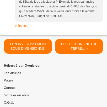
de l'Etat de les y affecter.<br /> Exemple le plus parlant les
cotisations retraites du régime général (CNAV) des Français
qui décèdent AVANT de faire valoir leurs droits à la retraite:
CNAV NON, Budget de l'Etat OUI.
Répondre
< UN INVESTISSEMENT
PROTEGEONS NOTRE
SOUS-DIMENSIONNÉ,
TERRE... >
CONÇU SANS LES
ÉTUDES SUFFISANTES
COÛTE TOUJOURS PLUS
Hébergé par Overblog
CHER
Top articles
Pages
Contact
Signaler un abus
C.G.U.