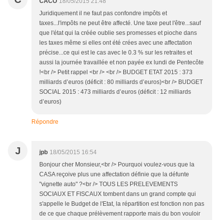
CACO
18/05/2015 21:48
Juridiquement il ne faut pas confondre impôts et
taxes...l'impôts ne peut être affecté. Une taxe peut l'être...sauf
que l'état qui la créée oublie ses promesses et pioche dans
les taxes même si elles ont été crées avec une affectation
précise...ce qui est le cas avec le 0.3 % sur les retraites et
aussi la journée travaillée et non payée ex lundi de Pentecôte
!<br /> Petit rappel <br /> <br /> BUDGET ETAT 2015 : 373
milliards d’euros (déficit : 80 milliards d’euros)<br /> BUDGET
SOCIAL 2015 : 473 milliards d’euros (déficit : 12 milliards
d’euros)
Répondre
J
jpb
18/05/2015 16:54
Bonjour cher Monsieur,<br /> Pourquoi voulez-vous que la
CASA reçoive plus une affectation définie que la défunte
"vignette auto" ?<br /> TOUS LES PRELEVEMENTS
SOCIAUX ET FISCAUX tombent dans un grand compte qui
s'appelle le Budget de l'Etat, la répartition est fonction non pas
de ce que chaque prélèvement rapporte mais du bon vouloir