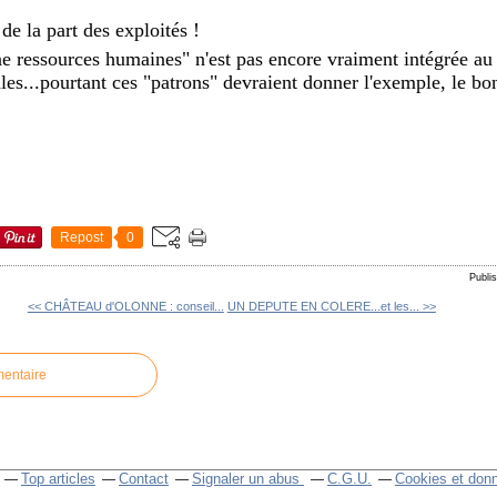
de la part des exploités !
e ressources humaines" n'est pas encore vraiment intégrée au 
riales...pourtant ces "patrons" devraient donner l'exemple, le b
Repost
0
Publi
<< CHÂTEAU d'OLONNE : conseil...
UN DEPUTE EN COLERE...et les... >>
mentaire
Top articles
Contact
Signaler un abus
C.G.U.
Cookies et don