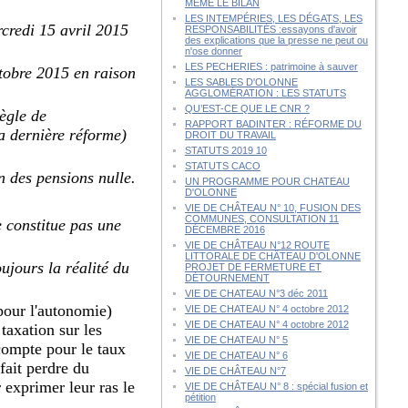
MÊME LE BILAN
LES INTEMPÉRIES, LES DÉGATS, LES
rcredi 15 avril 2015
RESPONSABILITÉS :essayons d'avoir
des explications que la presse ne peut ou
n'ose donner
LES PECHERIES : patrimoine à sauver
ctobre 2015 en raison
LES SABLES D'OLONNE
AGGLOMÉRATION : LES STATUTS
QU’EST-CE QUE LE CNR ?
règle de
RAPPORT BADINTER : RÉFORME DU
la dernière réforme)
DROIT DU TRAVAIL
STATUTS 2019 10
STATUTS CACO
n des pensions nulle.
UN PROGRAMME POUR CHATEAU
D'OLONNE
VIE DE CHÂTEAU N° 10, FUSION DES
COMMUNES, CONSULTATION 11
e constitue pas une
DÉCEMBRE 2016
VIE DE CHÂTEAU N°12 ROUTE
LITTORALE DE CHÂTEAU D'OLONNE
ujours la réalité du
PROJET DE FERMETURE ET
DÉTOURNEMENT
VIE DE CHATEAU N°3 déc 2011
pour l'autonomie)
VIE DE CHATEAU N° 4 octobre 2012
VIE DE CHATEAU N° 4 octobre 2012
taxation sur les
VIE DE CHATEAU N° 5
 compte pour le taux
VIE DE CHATEAU N° 6
fait perdre du
VIE DE CHÂTEAU N°7
r exprimer leur ras le
VIE DE CHÂTEAU N° 8 : spécial fusion et
pétition