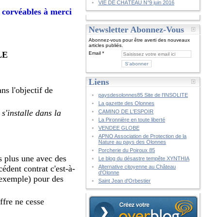
VIE DE CHÂTEAU N°9 juin 2016
t corvéables à merci
Newsletter Abonnez-Vous
Abonnez-vous pour être averti des nouveaux
articles publiés.
LE
Email
Liens
ns l'objectif de
paysdesolonnes85 Site de l'INSOLITE
La gazette des Olonnes
 s'installe dans la
CAMINO DE L'ESPOIR
La Pironnière en toute liberté
VENDEE GLOBE
APNO Association de Protection de la
Nature au pays des Olonnes
Porcherie du Poiroux 85
is plus une avec des
Le blog du désastre tempête XYNTHIA
cédent contrat c'est-à-
Alternative citoyenne au Château
d'Olonne
r exemple) pour des
Saint Jean d'Orbestier
ffre ne cesse