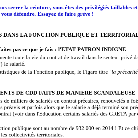
us serrer la ceinture, vous êtes des privilégiés taillables e
vous défendre. Essayez de faire grève !
 DANS LA FONCTION PUBLIQUE ET TERRITORIA
ne faites pas ce que je fais : l'ETAT PATRON INDIGNE
ente toute la vie du contrat de travail dans le secteur privé da
) le salarié.
atistiques de la Fonction publique, le Figaro titre "
la précarité
NTS DE CDD FAITS DE MANIERE SCANDALEUSE
es de milliers de salariés en contrat précaires, renouvelés n fo
 préavis et parfois alors que le salarié a déjà terminé son pré
 contrat (voir dans l'Education certains salariés des GRETA pa
nction publique sont au nombre de 932 000 en 2014 ! Et ce chi
es collectivités territoriales.