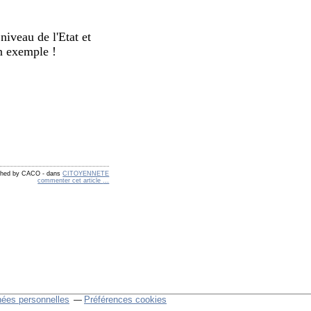
niveau de l'Etat et
on exemple !
shed by CACO
-
dans
CITOYENNETE
commenter cet article
…
nées personnelles
Préférences cookies