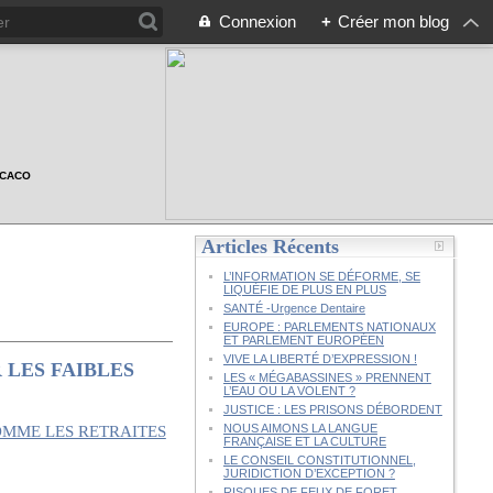
Connexion
+
Créer mon blog
n CACO
Articles Récents
L’INFORMATION SE DÉFORME, SE
LIQUÉFIE DE PLUS EN PLUS
SANTÉ -Urgence Dentaire
EUROPE : PARLEMENTS NATIONAUX
ET PARLEMENT EUROPÉEN
VIVE LA LIBERTÉ D’EXPRESSION !
 LES FAIBLES
LES « MÉGABASSINES » PRENNENT
L’EAU OU LA VOLENT ?
JUSTICE : LES PRISONS DÉBORDENT
NOUS AIMONS LA LANGUE
FRANÇAISE ET LA CULTURE
LE CONSEIL CONSTITUTIONNEL,
JURIDICTION D’EXCEPTION ?
RISQUES DE FEUX DE FORET