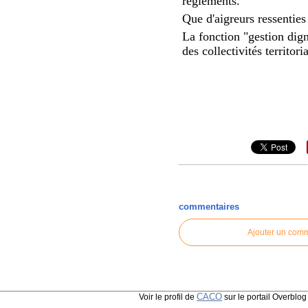
règlements.
Que d'aigreurs ressenties 
La fonction "gestion dign
des collectivités territo
commentaires
Ajouter un com
CACO
Voir le profil de
sur le portail Overblog