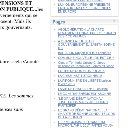
PENSIONS ET
L’UNION EUROPÉENNE PRÉSENTE
N PUBLIQUE...
les
FACE AUX CRISES : LES INCENDIES
EN EUROPE
ouvernements qui se
posent. Mais ils
Pages
urs gouvernants.
AGGLOMÉRATION LA CHARTE
DOCUMENT FONDATEUR DE L' UNION
DES 7 COMMUNES
À QUAND LA CHUTE DU
GOUVERNEMENT ÉLISABETH BORNE
III ?
BALLADUR rapport qu'il faut connaître
COMMUNE NOUVELLE : QU'EST-CE ?
ire...cela s'ajoute
Contrat Territorial Unique Château
d'Olonne et Canton des Sables d'Olonne
FOLIES DE NOS ELUS LOCAUX
LA CRISE INSTITUTIONNELLE
LA PIRONNIERE EN LIBERTE bulletin
février 2013
LA VIE DE CHATEAU N° 1...en ligne
LE CONTRAT ENEDIS EDF ABONNÉ
2015. Les sommes
"LE GRAND DÉBAT NATIONAL"
JUSQU'AU 15 MARS 2019 POUR Y
PARTICIPER
penses sans
LE GRAND DÉBAT NATIONAL : LA
CHARTE DE BONNE CONDUITE LORS
DE LA RÉUNION
LE PROGRAMME DU CANDIDAT
MACRON, AVRIL 2017, FAITES VOUS-