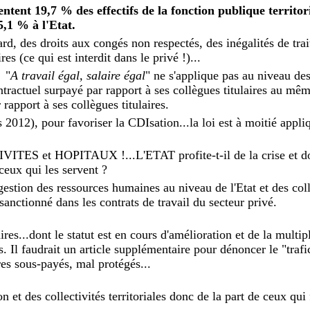
entent 19,7 % des effectifs de la fonction publique territo
5,1 % à l'Etat.
ard, des droits aux congés non respectés, des inégalités de tra
ires (ce qui est interdit dans le privé !)...
é "
A travail égal, salaire égal
" ne s'applique pas au niveau des
tractuel surpayé par rapport à ses collègues titulaires au mêm
rapport à ses collègues titulaires.
s 2012), pour favoriser la CDIsation...la loi est à moitié appl
TES et HOPITAUX !...L'ETAT profite-t-il de la crise et d
 ceux qui les servent ?
stion des ressources humaines au niveau de l'Etat et des coll
t sanctionné dans les contrats de travail du secteur privé.
res...dont le statut est en cours d'amélioration et de la multip
s. Il faudrait un article supplémentaire pour dénoncer le "trafi
res sous-payés, mal protégés...
n et des collectivités territoriales donc de la part de ceux qui 