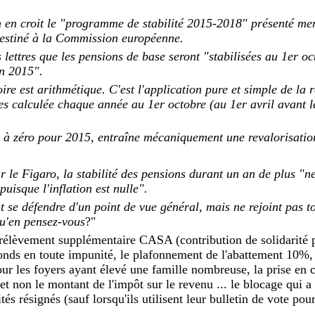
on en croit le "programme de stabilité 2015-2018" présenté me
destiné à la Commission européenne.
s lettres que les pensions de base seront "stabilisées au 1er o
en 2015".
ire est arithmétique. C'est l'application pure et simple de la 
tes calculée chaque année au 1er octobre (au 1er avril avant 
.
n à zéro pour 2015, entraîne mécaniquement une revalorisatio
r le Figaro, la stabilité des pensions durant un an de plus "n
uisque l'inflation est nulle".
se défendre d'un point de vue général, mais ne rejoint pas to
u'en pensez-vous
?"
rélèvement supplémentaire CASA (contribution de solidarité 
fonds en toute impunité, le plafonnement de l'abattement 10%, 
our les foyers ayant élevé une famille nombreuse, la prise en
t non le montant de l'impôt sur le revenu ... le blocage qui a 
tés résignés (sauf lorsqu'ils utilisent leur bulletin de vote pou