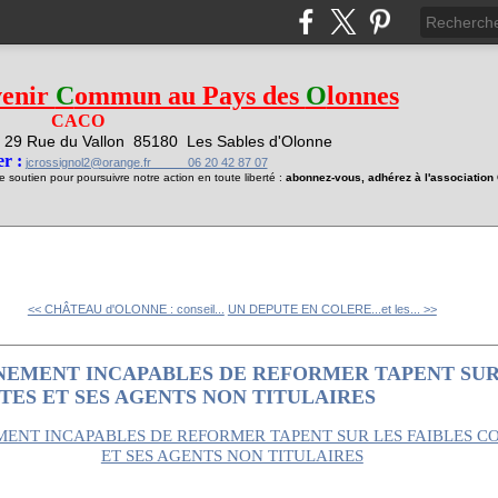
venir
C
ommun au Pays des
O
lonnes
CACO
29 Rue du Vallon
85180 Les Sables d'Olonne
1
r :
jcrossignol2@orange.fr 06 20 42 87 07
soutien pour poursuivre notre action en toute liberté :
abonnez-vous, adhérez à l'associatio
<< CHÂTEAU d'OLONNE : conseil...
UN DEPUTE EN COLERE...et les... >>
NEMENT INCAPABLES DE REFORMER TAPENT SUR
ES ET SES AGENTS NON TITULAIRES