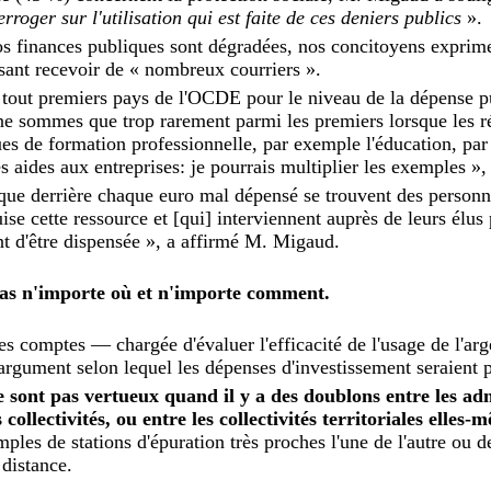
erroger sur l'utilisation qui est faite de ces deniers publics
».
s finances publiques sont dégradées, nos concitoyens exprime
disant recevoir de « nombreux courriers ».
 tout premiers pays de l'OCDE pour le niveau de la dépense p
 ne sommes que trop rarement parmi les premiers lorsque les r
ues de formation professionnelle, par exemple l'éducation, pa
 aides aux entreprises: je pourrais multiplier les exemples », a
it que derrière chaque euro mal dépensé se trouvent des person
ise cette ressource et [qui] interviennent auprès de leurs élus 
 d'être dispensée », a affirmé M. Migaud.
 n'importe où et n'importe comment.
es comptes — chargée d'évaluer l'efficacité de l'usage de l'ar
'argument selon lequel les dépenses d'investissement seraient 
e sont pas vertueux quand il y a des doublons entre les ad
es collectivités, ou entre les collectivités territoriales elles
mples de stations d'épuration très proches l'une de l'autre ou
 distance.