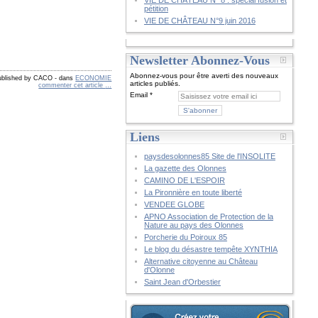
VIE DE CHÂTEAU N° 8 : spécial fusion et
pétition
VIE DE CHÂTEAU N°9 juin 2016
Newsletter Abonnez-Vous
Abonnez-vous pour être averti des nouveaux
ublished by CACO
-
dans
ECONOMIE
articles publiés.
commenter cet article
…
Email
Liens
paysdesolonnes85 Site de l'INSOLITE
La gazette des Olonnes
CAMINO DE L'ESPOIR
La Pironnière en toute liberté
VENDEE GLOBE
APNO Association de Protection de la
Nature au pays des Olonnes
Porcherie du Poiroux 85
Le blog du désastre tempête XYNTHIA
Alternative citoyenne au Château
d'Olonne
Saint Jean d'Orbestier