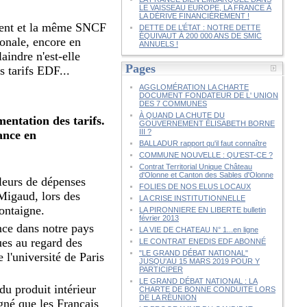
LE VAISSEAU EUROPE, LA FRANCE À
LA DÉRIVE FINANCIÈREMENT !
ntent et la même SNCF
DETTE DE L’ÉTAT : NOTRE DETTE
ÉQUIVAUT À 200 000 ANS DE SMIC
ionale, encore en
ANNUELS !
aindre n'est-elle
Pages
 tarifs EDF...
AGGLOMÉRATION LA CHARTE
DOCUMENT FONDATEUR DE L' UNION
DES 7 COMMUNES
À QUAND LA CHUTE DU
mentation des tarifs.
GOUVERNEMENT ÉLISABETH BORNE
III ?
rance en
BALLADUR rapport qu'il faut connaître
COMMUNE NOUVELLE : QU'EST-CE ?
Contrat Territorial Unique Château
d'Olonne et Canton des Sables d'Olonne
leurs de dépenses
FOLIES DE NOS ELUS LOCAUX
Migaud, lors des
LA CRISE INSTITUTIONNELLE
Montaigne.
LA PIRONNIERE EN LIBERTE bulletin
février 2013
nce dans notre pays
LA VIE DE CHATEAU N° 1...en ligne
ues au regard des
LE CONTRAT ENEDIS EDF ABONNÉ
"LE GRAND DÉBAT NATIONAL"
 l'université de Paris
JUSQU'AU 15 MARS 2019 POUR Y
PARTICIPER
LE GRAND DÉBAT NATIONAL : LA
du produit intérieur
CHARTE DE BONNE CONDUITE LORS
DE LA RÉUNION
gné que les Français