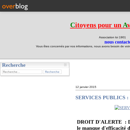
C
itoyens pour un
A
Association loi 190
nous contacte
Vous êtes concernés par nos informations, nous avons besoin de votre 
Recherche
test
12 janvier 2015
SERVICES PUBLICS : le 
DROIT D'ALERTE : Didi
le manque d'efficacité d