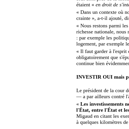
étaient «
en droit de s'int
« Dans un contexte où no
crainte », a-t-il ajouté, 
« Nous restons parmi les
richesse nationale, nous
: par exemple les politiq
logement, par exemple les
« Il faut garder à l'espr
obligatoirement que s'épu
continue bien évidemment
INVESTIR OUI mais pas
Le président de la cour d
— a par ailleurs contré l
«
Les investissements n
l'État, entre l'État et l
Migaud en citant les exe
à quelques kilomètres de