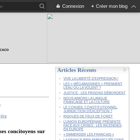
Connexion
+
Créer mon blog
n CACO
Articles Récents
VIVE LA LIBERTÉ D’EXPRESSION !
LES « MÉGABASSINES » PRENNENT
L’EAU OU LA VOLENT ?
JUSTICE : LES PRISONS DÉBORDENT
NOUS AIMONS LA LANGUE
FRANÇAISE ET LA CULTURE
e
LE CONSEIL CONSTITUTIONNEL,
JURIDICTION D’EXCEPTION ?
RISQUES DE FEUX DE FORET
L’UNION EUROPÉENNE PRÉSENTE
FACE AUX CRISES : LES INCENDIES
EN EUROPE
es concitoyens sur
« EMMERDER LES FRANÇAIS »
LA FRANCE BIEN EMBARQUÉE DANS