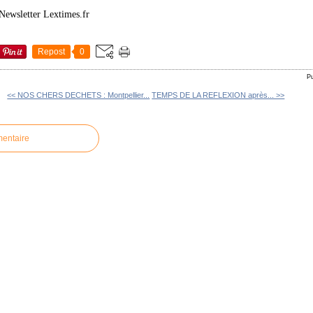
 Newsletter Lextimes.fr
Repost
0
P
<< NOS CHERS DECHETS : Montpellier...
TEMPS DE LA REFLEXION après... >>
mentaire