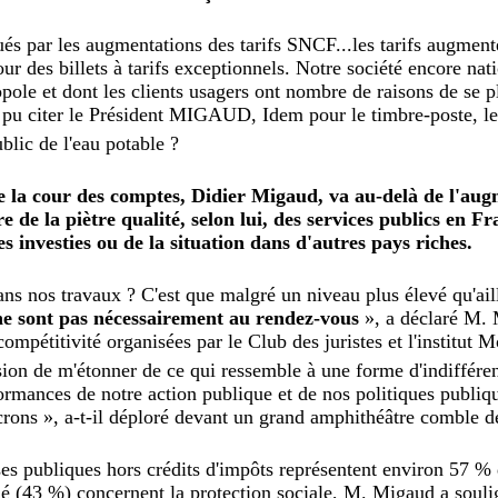
és par les augmentations des tarifs SNCF...les tarifs augme
our des billets à tarifs exceptionnels. Notre société encore nat
pole et dont les clients usagers ont nombre de raisons de se pl
 pu citer le Président MIGAUD, Idem pour le timbre-poste, les
blic de l'eau potable ?
e la cour des comptes, Didier Migaud, va a
u-delà de l'aug
e de la piètre qualité, selon lui, des services publics en F
investies ou de la situation dans d'autres pays riches.
ns nos travaux ? C'est que malgré un niveau plus élevé qu'ail
 ne sont pas nécessairement au rendez-vous
», a déclaré M. 
compétitivité organisées par le Club des juristes et l'institut 
asion de m'étonner de ce qui ressemble à une forme d'indiffére
formances de notre action publique et de nos politiques publiq
rons », a-t-il déploré devant un grand amphithéâtre comble de
es publiques hors crédits d'impôts représentent environ 57 % 
tié (43 %) concernent la protection sociale, M. Migaud a souli