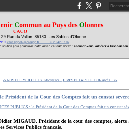
venir
C
ommun au Pays des
O
lonnes
CACO
29 Rue du Vallon
85180 Les Sables d'Olonne
1
r :
jcrossignol2@orange.fr 06 20 42 87 07
soutien pour poursuivre notre action en toute liberté :
abonnez-vous, adhérez à l'associatio
<< NOS CHERS DECHETS : Montpellier...
TEMPS DE LA REFLEXION après... >>
Président de la Cour des Comptes fait un constat sévèr
er MIGAUD, Président de la cour des comptes, alerte s
es Services Publics français.