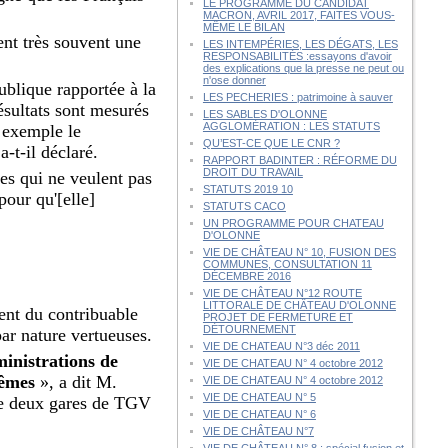
LE PROGRAMME DU CANDIDAT
MACRON, AVRIL 2017, FAITES VOUS-
MÊME LE BILAN
nt très souvent une
LES INTEMPÉRIES, LES DÉGATS, LES
RESPONSABILITÉS :essayons d'avoir
des explications que la presse ne peut ou
n'ose donner
ublique rapportée à la
LES PECHERIES : patrimoine à sauver
ésultats sont mesurés
LES SABLES D'OLONNE
AGGLOMÉRATION : LES STATUTS
r exemple le
QU’EST-CE QUE LE CNR ?
-t-il déclaré.
RAPPORT BADINTER : RÉFORME DU
DROIT DU TRAVAIL
nes qui ne veulent pas
STATUTS 2019 10
pour qu'[elle]
STATUTS CACO
UN PROGRAMME POUR CHATEAU
D'OLONNE
VIE DE CHÂTEAU N° 10, FUSION DES
COMMUNES, CONSULTATION 11
DÉCEMBRE 2016
VIE DE CHÂTEAU N°12 ROUTE
LITTORALE DE CHÂTEAU D'OLONNE
gent du contribuable
PROJET DE FERMETURE ET
DÉTOURNEMENT
par nature vertueuses.
VIE DE CHATEAU N°3 déc 2011
ministrations de
VIE DE CHATEAU N° 4 octobre 2012
-mêmes
», a dit M.
VIE DE CHATEAU N° 4 octobre 2012
VIE DE CHATEAU N° 5
 de deux gares de TGV
VIE DE CHATEAU N° 6
VIE DE CHÂTEAU N°7