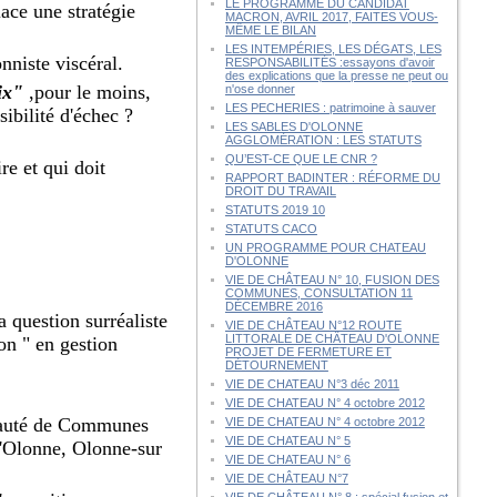
LE PROGRAMME DU CANDIDAT
lace une stratégie
MACRON, AVRIL 2017, FAITES VOUS-
MÊME LE BILAN
LES INTEMPÉRIES, LES DÉGATS, LES
niste viscéral.
RESPONSABILITÉS :essayons d'avoir
des explications que la presse ne peut ou
ix"
,pour le moins,
n'ose donner
LES PECHERIES : patrimoine à sauver
ibilité d'échec ?
LES SABLES D'OLONNE
AGGLOMÉRATION : LES STATUTS
QU’EST-CE QUE LE CNR ?
re et qui doit
RAPPORT BADINTER : RÉFORME DU
DROIT DU TRAVAIL
STATUTS 2019 10
STATUTS CACO
UN PROGRAMME POUR CHATEAU
D'OLONNE
VIE DE CHÂTEAU N° 10, FUSION DES
COMMUNES, CONSULTATION 11
DÉCEMBRE 2016
a question surréaliste
VIE DE CHÂTEAU N°12 ROUTE
LITTORALE DE CHÂTEAU D'OLONNE
on " en gestion
PROJET DE FERMETURE ET
DÉTOURNEMENT
VIE DE CHATEAU N°3 déc 2011
VIE DE CHATEAU N° 4 octobre 2012
unauté de Communes
VIE DE CHATEAU N° 4 octobre 2012
VIE DE CHATEAU N° 5
d'Olonne, Olonne-sur
VIE DE CHATEAU N° 6
VIE DE CHÂTEAU N°7