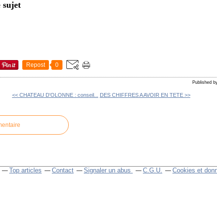
 sujet
Repost
0
Published 
<< CHATEAU D'OLONNE : conseil...
DES CHIFFRES A AVOIR EN TETE >>
mentaire
Top articles
Contact
Signaler un abus
C.G.U.
Cookies et don