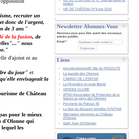
'opposition
VIE DE CHÂTEAU N° 8 : spécial fusion et
pétition
VIE DE CHÂTEAU N°9 juin 2016
risme, recruter un
t donc de l'argent,
Newsletter Abonnez-Vous
um de 3 ans
"
Abonnez-vous pour être averti des nouveaux
é de la fusion
, de
articles publiés.
Email
elles"..." nous
me."
le d'ajoint ni au
Liens
paysdesolonnes85 Site de l'INSOLITE
ordre du jour"
et
La gazette des Olonnes
qu'elle envisageait la
CAMINO DE L'ESPOIR
La Pironnière en toute liberté
VENDEE GLOBE
Tourisme de Château
APNO Association de Protection de la
Nature au pays des Olonnes
Porcherie du Poiroux 85
Le blog du désastre tempête XYNTHIA
 pas pour le mieux
Alternative citoyenne au Château
d'Olonne
u d'Olonne qui
Saint Jean d'Orbestier
 lequel les