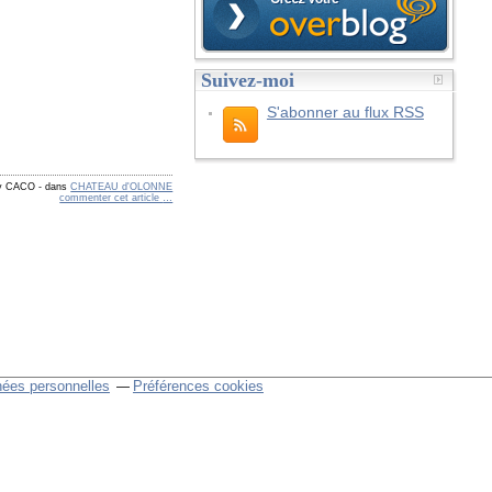
Suivez-moi
S'abonner au flux RSS
by CACO
-
dans
CHATEAU d'OLONNE
commenter cet article
…
nées personnelles
Préférences cookies