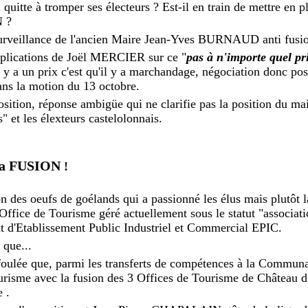
quitte à tromper ses électeurs ? Est-il en train de mettre en p
N ?
surveillance de l'ancien Maire Jean-Yves BURNAUD anti fusion
explications de Joël MERCIER sur ce "
pas à n'importe quel pr
l y a un prix c'est qu'il y a marchandage, négociation donc poss
dans la motion du 13 octobre.
sition, réponse ambigüe qui ne clarifie pas la position du mai
s" et les élexteurs castelolonnais.
e la FUSION
!
ion des oeufs de goélands qui a passionné les élus mais plutôt l
'Office de Tourisme géré actuellement sous le statut "associati
 d'Etablissement Public Industriel et Commercial EPIC.
 que...
foulée que, parmi les transferts de compétences à la Comm
ourisme avec la fusion des 3 Offices de Tourisme de Château 
 .