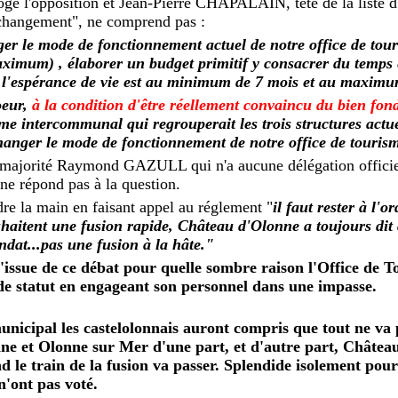
roge l'opposition et Jean-Pierre CHAPALAIN, tête de la liste d
 changement", ne comprend pas :
er le mode de fonctionnement actuel de notre office de tou
ximum) , élaborer un budget primitif y consacrer du temps e
 l'espérance de vie est au minimum de 7 mois et au maxim
oeur,
à la condition d'être réellement convaincu du bien fond
sme intercommunal qui regrouperait les trois structures actu
changer le mode de fonctionnement de notre office de touris
a majorité Raymond GAZULL qui n'a aucune délégation officiel
ne répond pas à la question.
dre la main en faisant appel au réglement "
il faut rester à l'
uhaitent une fusion rapide, Château d'Olonne a toujours dit 
andat...pas une fusion à la hâte."
'issue de ce débat pour quelle sombre raison l'Office de 
de statut en engageant son personnel dans une impasse.
 municipal les castelolonnais auront compris que
tout ne va
nne et Olonne sur Mer d'une part, et d'autre part, Châtea
d le train de la fusion va passer. Splendide isolement pour
n'ont pas voté.