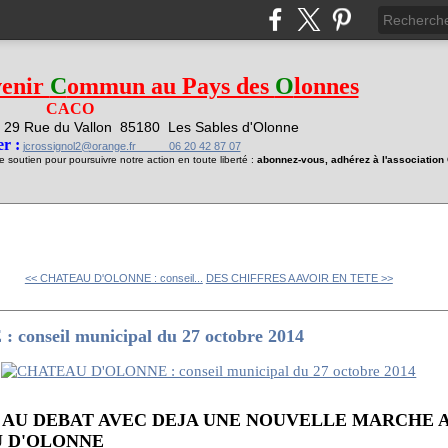
venir
C
ommun au Pays des
O
lonnes
CACO
29 Rue du Vallon
85180 Les Sables d'Olonne
1
r :
jcrossignol2@orange.fr 06 20 42 87 07
soutien pour poursuivre notre action en toute liberté :
abonnez-vous, adhérez à l'associatio
<< CHATEAU D'OLONNE : conseil...
DES CHIFFRES A AVOIR EN TETE >>
onseil municipal du 27 octobre 2014
TE AU DEBAT AVEC DEJA UNE NOUVELLE MARCHE 
U D'OLONNE