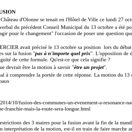
 FUSION
Château d'Olonne se tenait en l'Hôtel de Ville ce lundi 27 oc
erbal du précédent Conseil Municipal du 13 octobre a été pour
agir pour le changement" l'occasion de poser une question q
MERCIER avait précisé le 13 octobre sa position lors du débat
s sur la fusion "
pas à n'importe quel prix
". L'opposition de 
iguïté de cette formule. Qu'est-ce que cela signifie ?
e devrait être la motion à savoir "
être un projet
".
l à comprendre la portée de cette réponse. La motion du 13 
ipaux
2014/10/fusion-des-communes-un-evenement-a-resonance-nat
e-franchie-mais-la-route-sera-longue.html
strictions des 3 maires pour la fusion avant la fin de la mand
 interprétation de la motion, est-il en train de faire marche ar