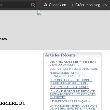
Connexion
+
Créer mon blog
n CACO
Articles Récents
LES « MÉGABASSINES » PRENNENT
L’EAU OU LA VOLENT ?
JUSTICE : LES PRISONS DÉBORDENT
NOUS AIMONS LA LANGUE
FRANÇAISE ET LA CULTURE
LE CONSEIL CONSTITUTIONNEL,
JURIDICTION D’EXCEPTION ?
RISQUES DE FEUX DE FORET
L’UNION EUROPÉENNE PRÉSENTE
FACE AUX CRISES : LES INCENDIES
EN EUROPE
« EMMERDER LES FRANÇAIS »
ARRIERE DU
LA FRANCE BIEN EMBARQUÉE DANS
LE VAISSEAU EUROPE, LA FRANCE À