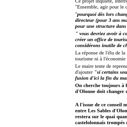
Ce projet inquiète, inter
"Ensemble, agir pour le
"
pourquoi dès lors chang
directeur (pour 3 ans ma
pour une structure dans
" vous devriez avoir à c
créer un office de touri
considérons inutile de 
La réponse de l'élu de l
tourisme ni à l'économie 
Le maire tente de repren
d'ajouter
"si certains so
fusion d'ici la fin du m
On cherche toujours à l
d'Olonne doit changer 
A l'issue de ce conseil
entre Les Sables d'Olo
restera sur le quai quan
castelolonnais trompés 