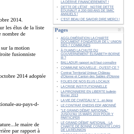
LA DÉRIVE FINANCIÈREMENT !
DETTE DE L’ÉTAT : NOTRE DETTE
ÉQUIVAUT À 200 000 ANS DE SMIC
ANNUELS !
tobre 2014.
C’EST BEAU DE SAVOIR DIRE MERCI !
 les élus de la liste
Pages
ue nombre de
AGGLOMÉRATION LA CHARTE
DOCUMENT FONDATEUR DE L' UNION
DES 7 COMMUNES
 sur la motion
À QUAND LA CHUTE DU
droite fusionniste
GOUVERNEMENT ÉLISABETH BORNE
III ?
BALLADUR rapport qu'il faut connaître
COMMUNE NOUVELLE : QU'EST-CE ?
Contrat Territorial Unique Château
octobre 2014 adoptée
d'Olonne et Canton des Sables d'Olonne
FOLIES DE NOS ELUS LOCAUX
LA CRISE INSTITUTIONNELLE
LA PIRONNIERE EN LIBERTE bulletin
février 2013
LA VIE DE CHATEAU N° 1...en ligne
ionale-au-pays-d-
LE CONTRAT ENEDIS EDF ABONNÉ
"LE GRAND DÉBAT NATIONAL"
JUSQU'AU 15 MARS 2019 POUR Y
PARTICIPER
LE GRAND DÉBAT NATIONAL : LA
ature...le maire de
CHARTE DE BONNE CONDUITE LORS
rière par rapport à
DE LA RÉUNION