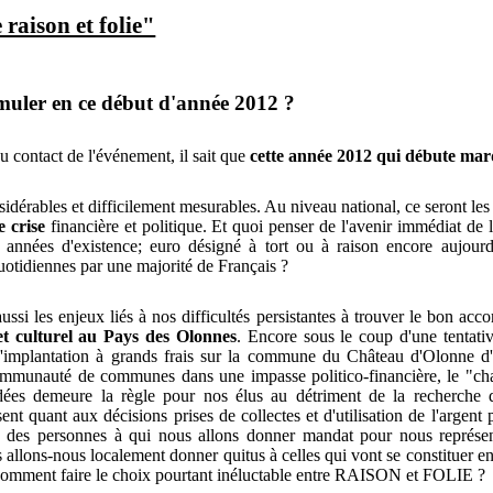
raison et folie"
muler en ce début d'année 2012 ?
u contact de l'événement, il sait que
cette année 2012 qui débute marq
sidérables et difficilement mesurables. Au niveau national, ce seront le
e crise
financière et politique. Et quoi penser de l'avenir immédiat de 
 années d'existence; euro désigné à tort ou à raison encore aujour
uotidiennes par une majorité de Français ?
ussi les enjeux liés à nos difficultés persistantes à trouver le bon ac
et culturel au Pays des Olonnes
. Encore sous le coup d'une tentat
'implantation à grands frais sur la commune du Château d'Olonne 
 communauté de communes dans une impasse politico-financière, le "cha
idées demeure la règle pour nos élus au détriment de la recherche 
nt quant aux décisions prises de collectes et d'utilisation de l'argent 
 des personnes à qui nous allons donner mandat pour nous représen
s allons-nous localement donner quitus à celles qui vont se constituer e
 Comment faire le choix pourtant inéluctable entre RAISON et FOLIE ?