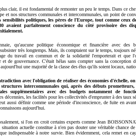
lus clair, il est fondamental de remonter un peu le temps. Dans ce che
ope et nos structures communales et intercommunales, un point de conv
s sensibilités politiques, les pères de l'Europe, tout comme ceux 
0 avaient parfaitement conscience du côté provisoire des disp
nitialement.
nnaie, qu'aucune politique économique et financière avec des bu
subsister très longtemps. Mais, ils comptaient sur le temps, toujours néc
ge du travail en commun et de la solidarité l'emporterait et que l'o
et de gouvernance. C'était hélas sans compter sans la conception d
aujourd'hui une majorité de la classe des élus qu'ils soient locaux, nat
ntradiction avec l'obligation de réaliser des économies d'échelle, o
 structures intercommunales qui, après des débuts prometteurs,
 locales supplémentaires avec des budgets notamment de foncti
s décennies, les facilités pour les collectivités d'emprunter à des taux s
ut aussi définir comme une période d'inconscience, de fuite en avant
 connaissons aujourd'hui.
oxalement, si l'on en croit certains experts comme Jean BOISSONNA
la situation actuelle constitue à n'en pas douter une véritable chance 
rique indispensable à notre survie. Bien évidemment, cela remet en ca