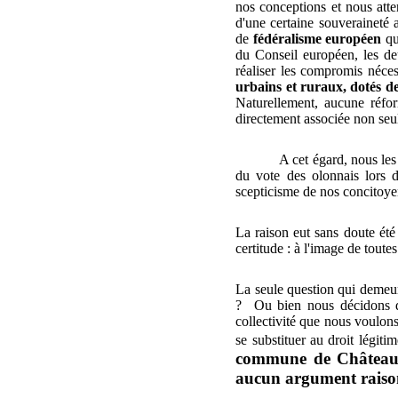
nos conceptions et nous atte
d'une certaine souveraineté
de
fédéralisme européen
qui
du Conseil européen, les de
réaliser les compromis néce
urbains et ruraux, dotés de
Naturellement, aucune réfor
directement associée non seu
A cet égard, nous les
du vote des olonnais lors d
scepticisme de nos concitoyen
La raison eut sans doute été
certitude : à l'image de tout
La seule question qui demeur
?
Ou bien nous décidons de
collectivité que nous voulons
se substituer au droit légiti
commune de Château d'
aucun argument raiso