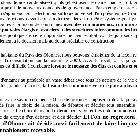
ndons de nos candidats(es) qu'ils (elles) osent le clamer haut et fort.
 au profit de nouveaux concepts de gouvernance. Par exemple en ado
 s'appuierait sur l'élection au suffrage universel d'un président de Co
ux fonctions devant être étroitement liées. Le même système peut par
ssaires à la fusion de communes
avec des communes aux contours ad
 pouvoirs élargis et associées à des structures intercommunales lié
me politique de cette importance ne peut et doit voir le jour sans q
lement à la décision mais au débat préalable de construction.
 habitants du Pays des Olonnes, nous pouvons témoigner de la leçon r
e la consultation sur la fusion de 2009. Avec le recul, on s'aperço
s est difficile à combattre
lorsque le message des élus est confus et 
 d'entamer au préalable un vaste débat avec tous les acteurs de la vi
es les grandes réformes,
la fusion des communes verra le jour à plus o
e est de savoir comment ? Ou cette fusion est imposée suite à la persi
 faire le choix de la raison, de débattre et décider tous ensemble
 créer ? Le choix d'un audit externe peut s'avérer très utile pour nous éc
Et l'on ne regrettera
me du citoyen d'en débattre et d'en décider.
Olonne ait décidé aussi facilement de faire l'impass
nnablement recevable.