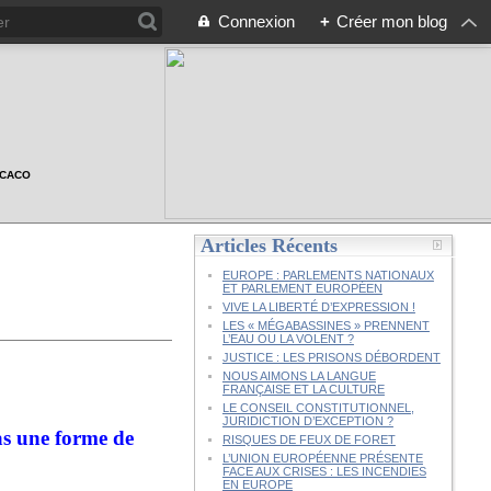
Connexion
+
Créer mon blog
n CACO
Articles Récents
EUROPE : PARLEMENTS NATIONAUX
ET PARLEMENT EUROPÉEN
VIVE LA LIBERTÉ D’EXPRESSION !
LES « MÉGABASSINES » PRENNENT
L’EAU OU LA VOLENT ?
JUSTICE : LES PRISONS DÉBORDENT
NOUS AIMONS LA LANGUE
FRANÇAISE ET LA CULTURE
LE CONSEIL CONSTITUTIONNEL,
JURIDICTION D’EXCEPTION ?
ne forme de
RISQUES DE FEUX DE FORET
L’UNION EUROPÉENNE PRÉSENTE
FACE AUX CRISES : LES INCENDIES
EN EUROPE