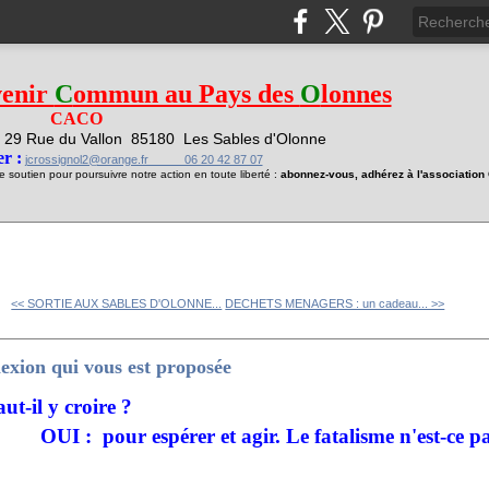
venir
C
ommun au Pays des
O
lonnes
CACO
29 Rue du Vallon
85180 Les Sables d'Olonne
1
r :
jcrossignol2@orange.fr 06 20 42 87 07
soutien pour poursuivre notre action en toute liberté :
abonnez-vous, adhérez à l'associatio
<< SORTIE AUX SABLES D'OLONNE...
DECHETS MENAGERS : un cadeau... >>
xion qui vous est proposée
t-il y croire ?
er et agir. Le fatalisme n'est-ce pas u