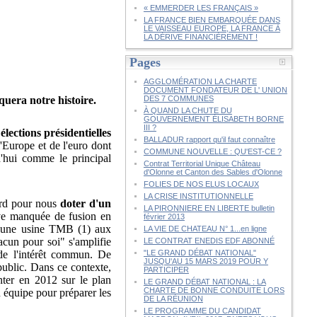
« EMMERDER LES FRANÇAIS »
LA FRANCE BIEN EMBARQUÉE DANS
LE VAISSEAU EUROPE, LA FRANCE À
LA DÉRIVE FINANCIÈREMENT !
Pages
AGGLOMÉRATION LA CHARTE
DOCUMENT FONDATEUR DE L' UNION
uera notre histoire.
DES 7 COMMUNES
À QUAND LA CHUTE DU
GOUVERNEMENT ÉLISABETH BORNE
III ?
s
élections présidentielles
BALLADUR rapport qu'il faut connaître
l'Europe et de l'euro dont
COMMUNE NOUVELLE : QU'EST-CE ?
d'hui comme le principal
Contrat Territorial Unique Château
d'Olonne et Canton des Sables d'Olonne
FOLIES DE NOS ELUS LOCAUX
LA CRISE INSTITUTIONNELLE
cord pour nous
doter d'un
LA PIRONNIERE EN LIBERTE bulletin
ive manquée de fusion en
février 2013
d'une usine TMB (1) aux
LA VIE DE CHATEAU N° 1...en ligne
cun pour soi" s'amplifie
LE CONTRAT ENEDIS EDF ABONNÉ
de l'intérêt commun. De
"LE GRAND DÉBAT NATIONAL"
JUSQU'AU 15 MARS 2019 POUR Y
public. Dans ce contexte,
PARTICIPER
ter en 2012 sur le plan
LE GRAND DÉBAT NATIONAL : LA
CHARTE DE BONNE CONDUITE LORS
n équipe pour préparer les
DE LA RÉUNION
LE PROGRAMME DU CANDIDAT