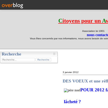
C
itoyens pour un
A
Association loi 190
nous contacte
Vous êtes concernés par nos informations, nous avons besoin de votre 
Recherche
test
3 janvier 2012
DES VOEUX et une réfle
POUR 2012 fau
OUI : pour espér
lâcheté ?