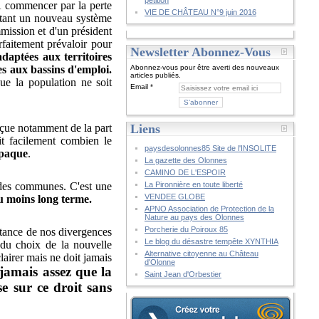
pétition
 À commencer par la perte
VIE DE CHÂTEAU N°9 juin 2016
ptant un nouveau système
mmission et d'un président
faitement prévaloir pour
Newsletter Abonnez-Vous
aptées aux territoires
es aux bassins d'emploi.
Abonnez-vous pour être averti des nouveaux
articles publiés.
ue la population ne soit
Email
eçue notamment de la part
Liens
it facilement combien le
paysdesolonnes85 Site de l'INSOLITE
opaque
.
La gazette des Olonnes
CAMINO DE L'ESPOIR
e des communes. C'est une
La Pironnière en toute liberté
VENDEE GLOBE
u moins long terme.
APNO Association de Protection de la
Nature au pays des Olonnes
Porcherie du Poiroux 85
stance de nos divergences
Le blog du désastre tempête XYNTHIA
 du choix de la nouvelle
Alternative citoyenne au Château
lairer mais ne doit jamais
d'Olonne
 jamais assez que la
Saint Jean d'Orbestier
e sur ce droit sans