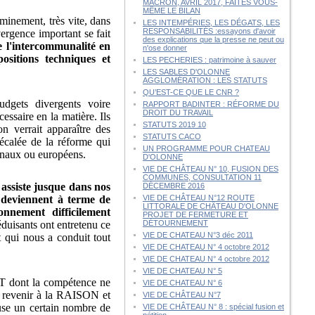
MACRON, AVRIL 2017, FAITES VOUS-
MÊME LE BILAN
minement, très vite, dans
LES INTEMPÉRIES, LES DÉGATS, LES
RESPONSABILITÉS :essayons d'avoir
ergence important se fait
des explications que la presse ne peut ou
de l'intercommunalité en
n'ose donner
ositions techniques et
LES PECHERIES : patrimoine à sauver
LES SABLES D'OLONNE
AGGLOMÉRATION : LES STATUTS
QU’EST-CE QUE LE CNR ?
dgets divergents voire
RAPPORT BADINTER : RÉFORME DU
DROIT DU TRAVAIL
essaire en la matière. Ils
STATUTS 2019 10
n verrait apparaître des
STATUTS CACO
écalée de la réforme qui
UN PROGRAMME POUR CHATEAU
ionaux ou européens.
D'OLONNE
VIE DE CHÂTEAU N° 10, FUSION DES
COMMUNES, CONSULTATION 11
n assiste jusque dans nos
DÉCEMBRE 2016
 deviennent à terme de
VIE DE CHÂTEAU N°12 ROUTE
LITTORALE DE CHÂTEAU D'OLONNE
onnement difficilement
PROJET DE FERMETURE ET
éduisants ont entretenu ce
DÉTOURNEMENT
VIE DE CHATEAU N°3 déc 2011
 qui nous a conduit tout
VIE DE CHATEAU N° 4 octobre 2012
VIE DE CHATEAU N° 4 octobre 2012
VIE DE CHATEAU N° 5
T dont la compétence ne
VIE DE CHATEAU N° 6
de revenir à la RAISON et
VIE DE CHÂTEAU N°7
use un certain nombre de
VIE DE CHÂTEAU N° 8 : spécial fusion et