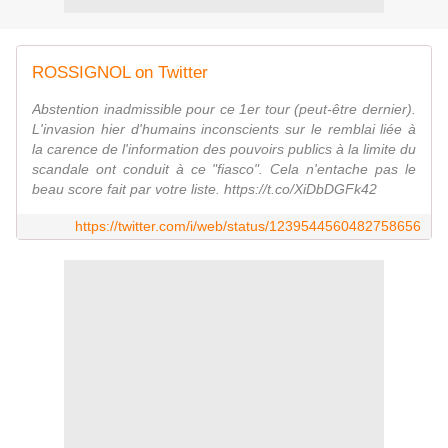
ROSSIGNOL on Twitter
Abstention inadmissible pour ce 1er tour (peut-être dernier).
L'invasion hier d'humains inconscients sur le remblai liée à
la carence de l'information des pouvoirs publics à la limite du
scandale ont conduit à ce "fiasco". Cela n'entache pas le
beau score fait par votre liste. https://t.co/XiDbDGFk42
https://twitter.com/i/web/status/1239544560482758656