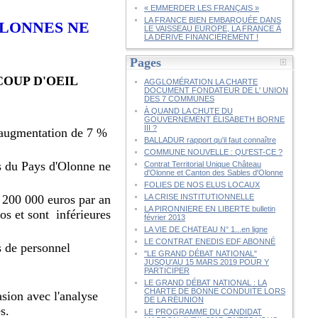
« EMMERDER LES FRANÇAIS »
LA FRANCE BIEN EMBARQUÉE DANS
OLONNES NE
LE VAISSEAU EUROPE, LA FRANCE À
LA DÉRIVE FINANCIÈREMENT !
Pages
COUP D'OEIL
AGGLOMÉRATION LA CHARTE
DOCUMENT FONDATEUR DE L' UNION
DES 7 COMMUNES
À QUAND LA CHUTE DU
GOUVERNEMENT ÉLISABETH BORNE
III ?
e augmentation de 7 %
BALLADUR rapport qu'il faut connaître
COMMUNE NOUVELLE : QU'EST-CE ?
s du Pays d'Olonne ne
Contrat Territorial Unique Château
d'Olonne et Canton des Sables d'Olonne
FOLIES DE NOS ELUS LOCAUX
2 200 000 euros par an
LA CRISE INSTITUTIONNELLE
LA PIRONNIERE EN LIBERTE bulletin
os et sont inférieures
février 2013
LA VIE DE CHATEAU N° 1...en ligne
LE CONTRAT ENEDIS EDF ABONNÉ
s de personnel
"LE GRAND DÉBAT NATIONAL"
JUSQU'AU 15 MARS 2019 POUR Y
PARTICIPER
LE GRAND DÉBAT NATIONAL : LA
CHARTE DE BONNE CONDUITE LORS
asion avec l'analyse
DE LA RÉUNION
s.
LE PROGRAMME DU CANDIDAT