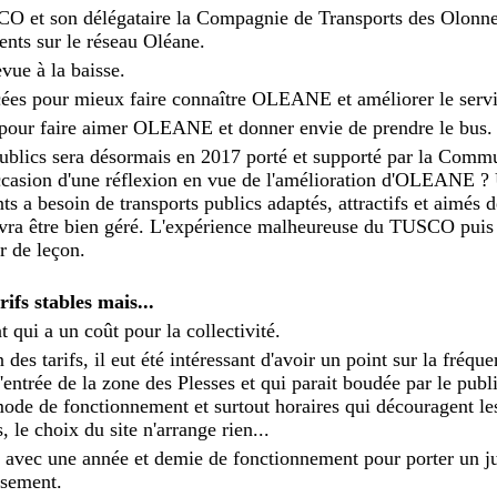
CO et son délégataire la Compagnie de Transports des Olonne
ents sur le réseau Oléane.
evue à la baisse.
ées pour mieux faire connaître OLEANE et améliorer le servi
if pour faire aimer OLEANE et donner envie de prendre le bus.
ublics sera désormais en 2017 porté et supporté par la Comm
ccasion d'une réflexion en vue de l'amélioration d'OLEANE ?
ts a besoin de transports publics adaptés, attractifs et aimés d
evra être bien géré. L'expérience malheureuse du TUSCO puis
 de leçon.
ifs stables mais...
t qui a un coût pour la collectivité.
 des tarifs, il eut été intéressant d'avoir un point sur la fréque
rée de la zone des Plesses et qui parait boudée par le public
ode de fonctionnement et surtout horaires qui découragent les
 le choix du site n'arrange rien...
n avec une année et demie de fonctionnement pour porter un j
ssement.