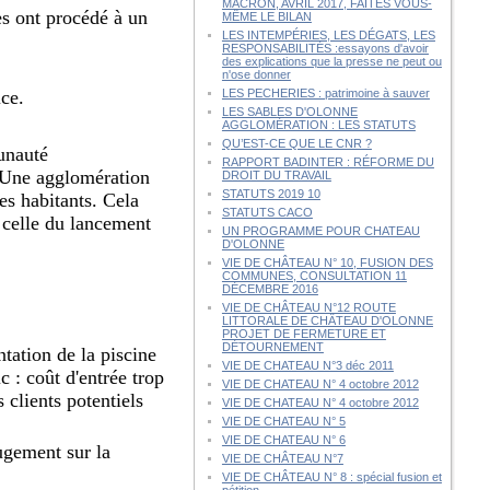
MACRON, AVRIL 2017, FAITES VOUS-
s ont procédé à un
MÊME LE BILAN
LES INTEMPÉRIES, LES DÉGATS, LES
RESPONSABILITÉS :essayons d'avoir
des explications que la presse ne peut ou
n'ose donner
ce.
LES PECHERIES : patrimoine à sauver
LES SABLES D'OLONNE
AGGLOMÉRATION : LES STATUTS
QU’EST-CE QUE LE CNR ?
unauté
RAPPORT BADINTER : RÉFORME DU
 Une agglomération
DROIT DU TRAVAIL
STATUTS 2019 10
es habitants. Cela
STATUTS CACO
 celle du lancement
UN PROGRAMME POUR CHATEAU
D'OLONNE
VIE DE CHÂTEAU N° 10, FUSION DES
COMMUNES, CONSULTATION 11
DÉCEMBRE 2016
VIE DE CHÂTEAU N°12 ROUTE
LITTORALE DE CHÂTEAU D'OLONNE
PROJET DE FERMETURE ET
DÉTOURNEMENT
ntation de la piscine
VIE DE CHATEAU N°3 déc 2011
 : coût d'entrée trop
VIE DE CHATEAU N° 4 octobre 2012
 clients potentiels
VIE DE CHATEAU N° 4 octobre 2012
VIE DE CHATEAU N° 5
VIE DE CHATEAU N° 6
ugement sur la
VIE DE CHÂTEAU N°7
VIE DE CHÂTEAU N° 8 : spécial fusion et