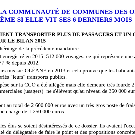
 LA COMMUNAUTÉ DE COMMUNES DES 
ÊME SI ELLE VIT SES 6 DERNIERS MOIS
IENT TRANSPORTER PLUS DE PASSAGERS ET UN 
R LE BILAN 2015
héritage de la précédente mandature.
nt enregistré en 2015 512 000 voyages, ce qui représente un
 77 % depuis 2012.
oirs mis sur OLÉANE en 2013 et cela prouve que les habitant
riés "leurs" transports publics.
 pèse sur la CCO a été allégée mais elle demeure trés lourde 
mmerciales (usagers) ne s'élèvent qu'au niveau de 350 000 eur
nt au total de 2 600 000 euros avec un très gros poste de frai
une charge de 1 250 000 euros.
es élus se soient désintéressés de ce dossier. Ils avaient l'occ
té du délégataire de faire le point et des propositions concrète