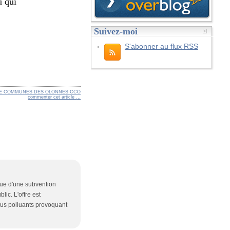
u qui
Suivez-moi
S'abonner au flux RSS
E COMMUNES DES OLONNES CCO
commenter cet article
…
que d'une subvention
lic. L'offre est
 bus polluants provoquant