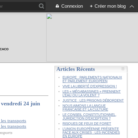
Connexion
+
Créer mon blog
n CACO
Articles Récents
EUROPE : PARLEMENTS NATIONAUX
ET PARLEMENT EUROPÉEN
VIVE LA LIBERTÉ D’EXPRESSION !
LES « MÉGABASSINES » PRENNENT
L’EAU OU LA VOLENT ?
JUSTICE : LES PRISONS DÉBORDENT
ndredi 24 juin
NOUS AIMONS LA LANGUE
FRANÇAISE ET LA CULTURE
LE CONSEIL CONSTITUTIONNEL,
JURIDICTION D’EXCEPTION ?
RISQUES DE FEUX DE FORET
L’UNION EUROPÉENNE PRÉSENTE
ansports
FACE AUX CRISES : LES INCENDIES
EN EUROPE