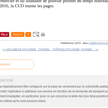
 remercier et lui souhaiter de pouvoir profiter du temps nouvea
 2016, la CCO tourne les pages.
Repost
0
Published by CACO
-
dans
COMMUNAUTE D
<< LES SABLES D'OLONNE : CONSEIL...
CHÂTEAU D'OLONNE, CONSEIL... >>
mentaire
016 23:58
a impérativement être renégocié sur la base du versement par la collectivité publi
 inciter l'opérateur à optimiser son service en fonction de la demande de transport pub
ent inadaptée, en particulier, pour ce qui concerne la taille des bus (trop grands
rs même qu'ils sont souvent vides).