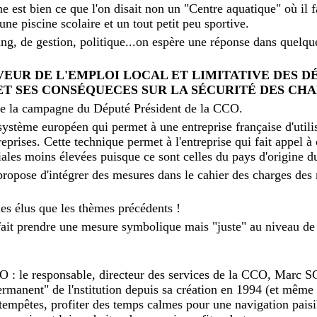
ine est bien ce que l'on disait non un "Centre aquatique" où il 
e piscine scolaire et un tout petit peu sportive.
ing, de gestion, politique...on espère une réponse dans quelq
EUR DE L'EMPLOI LOCAL ET LIMITATIVE DES DÉ
ET SES CONSÉQUECES SUR LA SÉCURITÉ DES CH
 de la campagne du Député Président de la CCO.
 système européen qui permet à une entreprise française d'utilis
eprises. Cette technique permet à l'entreprise qui fait appel à
ales moins élevées puisque ce sont celles du pays d'origine du
ropose d'intégrer des mesures dans le cahier des charges des
 les élus que les thèmes précédents !
ait prendre une mesure symbolique mais "juste" au niveau de 
.
le responsable, directeur des services de la CCO, Marc
 permanent" de l'nstitution depuis sa création en 1994 (et même 
tempêtes, profiter des temps calmes pour une navigation paisib