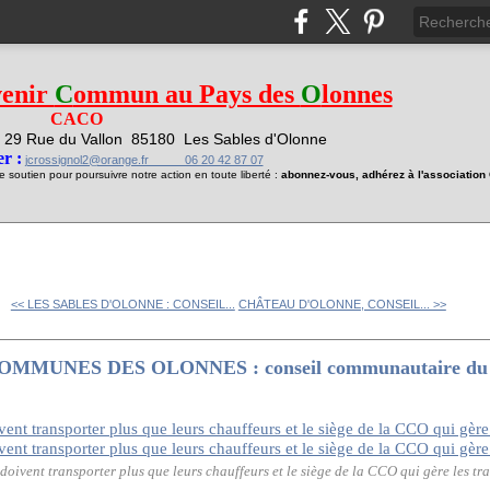
venir
C
ommun au Pays des
O
lonnes
CACO
29 Rue du Vallon
85180 Les Sables d'Olonne
1
r :
jcrossignol2@orange.fr 06 20 42 87 07
soutien pour poursuivre notre action en toute liberté :
abonnez-vous, adhérez à l'associatio
<< LES SABLES D'OLONNE : CONSEIL...
CHÂTEAU D'OLONNE, CONSEIL... >>
NES DES OLONNES : conseil communautaire du ve
doivent transporter plus que leurs chauffeurs et le siège de la CCO qui gère les tr