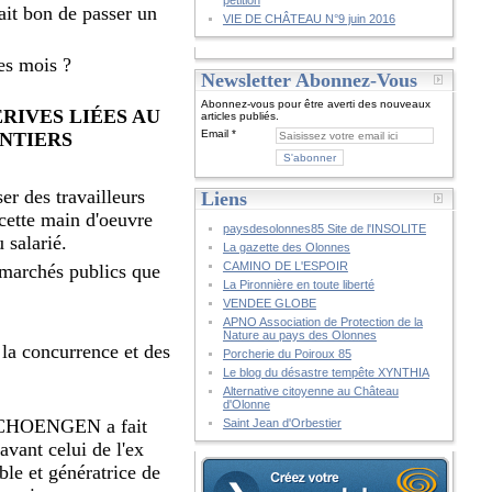
pétition
fait bon de passer un
VIE DE CHÂTEAU N°9 juin 2016
ues mois ?
Newsletter Abonnez-Vous
Abonnez-vous pour être averti des nouveaux
RIVES LIÉES AU
articles publiés.
Email
ANTIERS
er des travailleurs
Liens
 cette main d'oeuvre
paysdesolonnes85 Site de l'INSOLITE
 salarié.
La gazette des Olonnes
CAMINO DE L'ESPOIR
 marchés publics que
La Pironnière en toute liberté
VENDEE GLOBE
APNO Association de Protection de la
Nature au pays des Olonnes
la concurrence et des
Porcherie du Poiroux 85
Le blog du désastre tempête XYNTHIA
Alternative citoyenne au Château
d'Olonne
 SCHOENGEN a fait
Saint Jean d'Orbestier
avant celui de l'ex
le et génératrice de