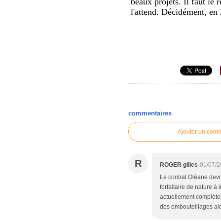
beaux projets. Il faut le
l'attend. Décidément, en
commentaires
Ajouter un com
R
ROGER gilles
01/07/2
Le contrat Oléane devr
forfaitaire de nature à
actuellement complètem
des embouteillages alo