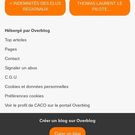
< INDEMNITÉS DES ÉLUS
THOMAS LAURENT LE
RÉGIONAUX
PILOTE
CASTELOLONNAIS
GAGNE ET S'OUVRE LA
ROUTE VERS LES 24
Hébergé par Overblog
HEURES DU MANS >
Top articles
Pages
Contact
Signaler un abus
C.G.U.
Cookies et données personnelles
Préférences cookies
Voir le profil de CACO sur le portail Overblog
Créer un blog sur Overblog
Créer un blog