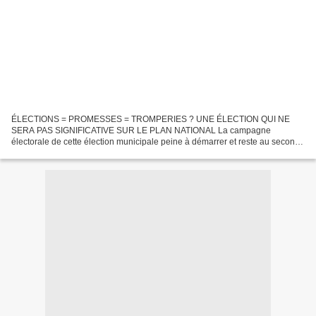
ÉLECTIONS = PROMESSES = TROMPERIES ? UNE ÉLECTION QUI NE
SERA PAS SIGNIFICATIVE SUR LE PLAN NATIONAL La campagne
électorale de cette élection municipale peine à démarrer et reste au second
plan de l'actualité. Une seule certitude, il y a une volonté très...