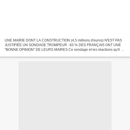
UNE MAIRIE DONT LA CONSTRUCTION (4,5 millions d'euros) N'EST PAS
JUSTIFIÉE UN SONDAGE TROMPEUR : 83 % DES FRANÇAIS ONT UNE
"BONNE OPINION" DE LEURS MAIRES Ce sondage et les réactions qu'il a
engendrées nous donnent l'occasion de nous préparer à l'échéance...