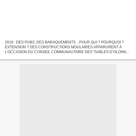
2018 : DES PUBS, DES BARAQUEMENTS ...POUR QUI ? POURQUOI ?
EXTENSION ? DES CONSTRUCTIONS MOULAIRES APPARURENT À
L’OCCASION DU CONSEIL COMMUNAUTAIRE DES "SABLES D’OLONNE
AGGLOMÉRATION" DU 11 JUILLET 2024 LE DOSSIER ÉPINEUX DE
L’AÉRODROME DES SABLES D’OLONNE...