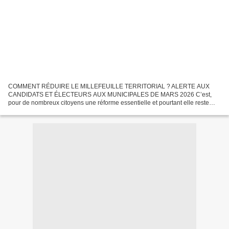
COMMENT RÉDUIRE LE MILLEFEUILLE TERRITORIAL ? ALERTE AUX
CANDIDATS ET ÉLECTEURS AUX MUNICIPALES DE MARS 2026 C’est,
pour de nombreux citoyens une réforme essentielle et pourtant elle reste
dans les tiroirs. Certes elle est complexe et pire se complexifie....