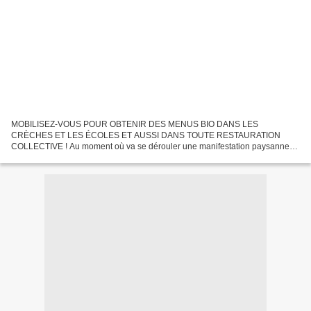
MOBILISEZ-VOUS POUR OBTENIR DES MENUS BIO DANS LES
CRÈCHES ET LES ÉCOLES ET AUSSI DANS TOUTE RESTAURATION
COLLECTIVE ! Au moment où va se dérouler une manifestation paysanne
pour une agriculture industrielle dont on connaît les limites et les
méfaits...vous...