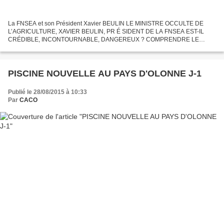
La FNSEA et son Président Xavier BEULIN LE MINISTRE OCCULTE DE
L’AGRICULTURE, XAVIER BEULIN, PR É SIDENT DE LA FNSEA EST-IL
CRÉDIBLE, INCONTOURNABLE, DANGEREUX ? COMPRENDRE LE
MALAISE PAYSAN Xavier BEULIN et la FNSEA vont abuser du droit de
manifester...
PISCINE NOUVELLE AU PAYS D'OLONNE J-1
Publié le 28/08/2015 à 10:33
Par
CACO