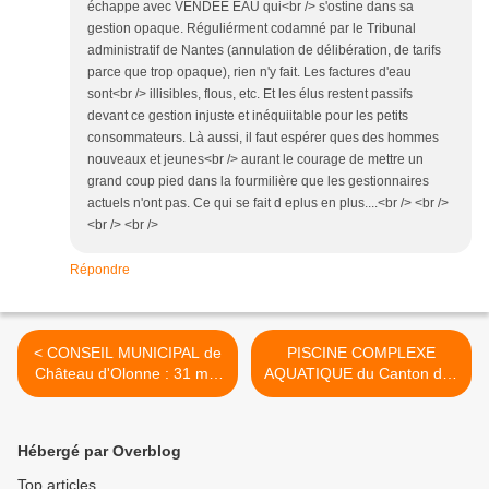
échappe avec VENDEE EAU qui<br /> s'ostine dans sa
gestion opaque. Réguliérment codamné par le Tribunal
administratif de Nantes (annulation de délibération, de tarifs
parce que trop opaque), rien n'y fait. Les factures d'eau
sont<br /> illisibles, flous, etc. Et les élus restent passifs
devant ce gestion injuste et inéquiitable pour les petits
consommateurs. Là aussi, il faut espérer ques des hommes
nouveaux et jeunes<br /> aurant le courage de mettre un
grand coup pied dans la fourmilière que les gestionnaires
actuels n'ont pas. Ce qui se fait d eplus en plus....<br /> <br />
<br /> <br />
Répondre
< CONSEIL MUNICIPAL de
PISCINE COMPLEXE
Château d'Olonne : 31 mai
AQUATIQUE du Canton des
2011
Olonnes : on patauge >
Hébergé par Overblog
Top articles