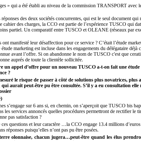
harges » qui a été établi au niveau de la commission TRANSPORT avec l
s réponses des deux sociétés concurrentes, qui est le seul document qui
le cahier des charges, la CCO est partie de l’expérience TUSCO qui date
oins partiel. Un comparatif entre TUSCO et OLEANE (réseaux par exe
s ont manifesté leur désaffection pour ce service ? C’était l’étude marke
te étude marketing est incluse dans les engagements du délégataire déjà ch
onnue avant l’offre. Si on abandonne le nom de TUSCO c'est que cerat
e auprés de toute la clientèle sollicitée.
ire un appel d’offre pour un nouveau TUSCO a-t-on fait une étude
nce ?
 mesuré le risque de passer à côté de solutions plus novatrices, plus
qui aurait peut-être pu être consultée. S’il y a eu consultation elle 
ssier
)
 s’engage sur 6 ans si, en chemin, on s’aperçoit que TUSCO bis b
s les services annoncés quelles procédures permettront de rectifier le ti
nne pas satisfaction ?
 ces questions et leur caractère …la CCO engage 13.4 millions d’euros 
ans réponses puisqu’elles n’ont pas pu être posées.
 terre olonnaise, chacun jugera…peut-être quand les élus prendr