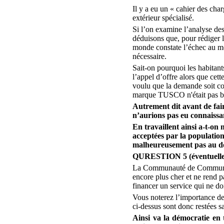
Il y a eu un « cahier des c
extérieur spécialisé.
Si l’on examine l’analyse de
déduisons que, pour rédiger 
monde constate l’échec au m
nécessaire.
Sait-on pourquoi les habitant
l’appel d’offre alors que cet
voulu que la demande soit c
marque TUSCO n'était pas bonn
Autrement dit avant de fa
n’aurions pas eu connaissa
En travaillent ainsi a-t-on
acceptées par la population 
malheureusement pas au do
QURESTION 5 (éventuelle
La Communauté de Communes
encore plus cher et ne rend pa
financer un service qui ne do
Vous noterez l’importance de
ci-dessus sont donc restées s
Ainsi va la démocratie en