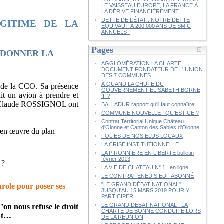
LE VAISSEAU EUROPE, LA FRANCE À
LA DÉRIVE FINANCIÈREMENT !
DETTE DE L’ÉTAT : NOTRE DETTE
GITIME DE LA
ÉQUIVAUT À 200 000 ANS DE SMIC
ANNUELS !
Pages
 DONNER LA
AGGLOMÉRATION LA CHARTE
DOCUMENT FONDATEUR DE L' UNION
DES 7 COMMUNES
À QUAND LA CHUTE DU
il de la CCO. Sa présence
GOUVERNEMENT ÉLISABETH BORNE
ait un avion à prendre et
III ?
an-Claude ROSSIGNOL ont
BALLADUR rapport qu'il faut connaître
COMMUNE NOUVELLE : QU'EST-CE ?
Contrat Territorial Unique Château
d'Olonne et Canton des Sables d'Olonne
 en œuvre du plan
FOLIES DE NOS ELUS LOCAUX
.
LA CRISE INSTITUTIONNELLE
LA PIRONNIERE EN LIBERTE bulletin
février 2013
 ?
LA VIE DE CHATEAU N° 1...en ligne
LE CONTRAT ENEDIS EDF ABONNÉ
"LE GRAND DÉBAT NATIONAL"
le pour poser ses
JUSQU'AU 15 MARS 2019 POUR Y
PARTICIPER
LE GRAND DÉBAT NATIONAL : LA
’on nous refuse le droit
CHARTE DE BONNE CONDUITE LORS
dat…
DE LA RÉUNION