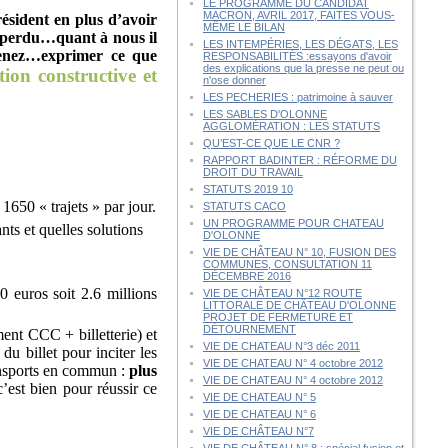
LE PROGRAMME DU CANDIDAT
MACRON, AVRIL 2017, FAITES VOUS-
résident en plus d’avoir
MÊME LE BILAN
p perdu…quant à nous il
LES INTEMPÉRIES, LES DÉGATS, LES
utenez…exprimer ce que
RESPONSABILITÉS :essayons d'avoir
des explications que la presse ne peut ou
tion constructive et
n'ose donner
LES PECHERIES : patrimoine à sauver
LES SABLES D'OLONNE
AGGLOMÉRATION : LES STATUTS
QU’EST-CE QUE LE CNR ?
RAPPORT BADINTER : RÉFORME DU
DROIT DU TRAVAIL
STATUTS 2019 10
1650 « trajets » par jour.
STATUTS CACO
UN PROGRAMME POUR CHATEAU
ts et quelles solutions
D'OLONNE
VIE DE CHÂTEAU N° 10, FUSION DES
COMMUNES, CONSULTATION 11
DÉCEMBRE 2016
0 euros soit 2.6 millions
VIE DE CHÂTEAU N°12 ROUTE
LITTORALE DE CHÂTEAU D'OLONNE
PROJET DE FERMETURE ET
DÉTOURNEMENT
ment CCC + billetterie) et
VIE DE CHATEAU N°3 déc 2011
u billet pour inciter les
VIE DE CHATEAU N° 4 octobre 2012
transports en commun :
plus
VIE DE CHATEAU N° 4 octobre 2012
’est bien pour réussir ce
VIE DE CHATEAU N° 5
VIE DE CHATEAU N° 6
VIE DE CHÂTEAU N°7