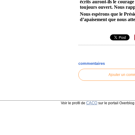
écrits auront-ils le courag
toujours ouvert. Nous rapp
Nous espérons que le Prés
d’apaisement que nous atte
commentaires
Ajouter un com
CACO
Voir le profil de
sur le portail Overblog