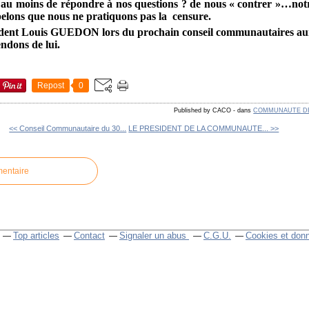
e au moins de répondre à nos questions ? de nous « contrer »…notre
elons que nous ne pratiquons pas la
censure.
ident Louis GUEDON lors du prochain conseil communautaires aur
ndons de lui.
Repost
0
Published by CACO
-
dans
COMMUNAUTE D
<< Conseil Communautaire du 30...
LE PRESIDENT DE LA COMMUNAUTE... >>
mentaire
Top articles
Contact
Signaler un abus
C.G.U.
Cookies et don