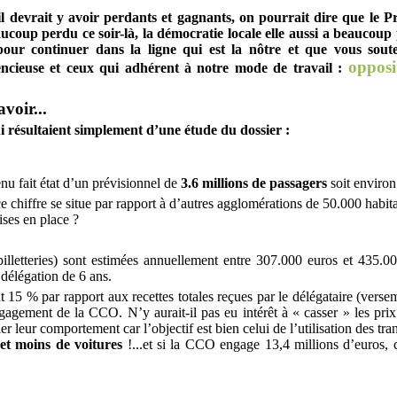
, il devrait y avoir perdants et gagnants, on pourrait dire que le P
ucoup perdu ce soir-là, la démocratie locale elle aussi a beaucou
 pour continuer dans la ligne qui est la nôtre et que vous so
opposi
encieuse et ceux qui adhérent à notre mode de travail :
avoir...
i résultaient simplement d’une étude du dossier :
 fait état d’un prévisionnel de
3.6 millions de passagers
soit environ 
chiffre se situe par rapport à d’autres agglomérations de 50.000 habitan
ises en place ?
illetteries) sont estimées annuellement entre 307.000 euros et 435.00
 délégation de 6 ans.
nt 15 % par rapport aux recettes totales reçues par le délégataire (verse
agement de la CCO. N’y aurait-il pas eu intérêt à « casser » les prix d
ier leur comportement car l’objectif est bien celui de l’utilisation des 
t moins de voitures
!...et si la CCO engage 13,4 millions d’euros, c