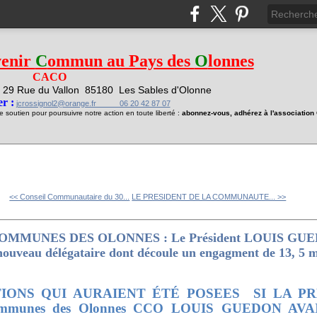
venir
C
ommun au Pays des
O
lonnes
CACO
29 Rue du Vallon
85180 Les Sables d'Olonne
1
r :
jcrossignol2@orange.fr 06 20 42 87 07
soutien pour poursuivre notre action en toute liberté :
abonnez-vous, adhérez à l'associatio
<< Conseil Communautaire du 30...
LE PRESIDENT DE LA COMMUNAUTE... >>
UNES DES OLONNES : Le Président LOUIS GUEDON
 nouveau délégataire dont découle un engagment de 13, 5 m
IONS QUI AURAIENT ÉTÉ POSEES
SI LA PR
ommunes des Olonnes CCO LOUIS GUEDON AV