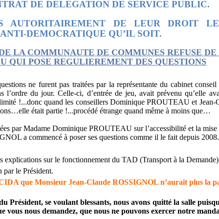
TRAT DE DELEGATION DE SERVICE PUBLIC.
ES AUTORITAIREMENT DE LEUR DROIT LE
 ANTI-DEMOCRATIQUE QU’IL SOIT.
 DE LA COMMUNAUTE DE COMMUNES REFUSE DE
LU QUI POSE REGULIEREMENT DES QUESTIONS
estions ne furent pas traitées par la représentante du cabinet conse
ns l’ordre du jour. Celle-ci, d’entrée de jeu, avait prévenu qu’elle av
ps limité !...donc quand les conseillers Dominique PROUTEAU et Je
ons…elle était partie !...procédé étrange quand même à moins que…
osées par Madame Dominique PROUTEAU sur l’accessibilité et la mise
GNOL a commencé à poser ses questions comme il le fait depuis 2008
 explications sur le fonctionnement du TAD (Transport à la Demande)
n par le Président.
A que Monsieur Jean-Claude ROSSIGNOL n’aurait plus la paro
du Président, se voulant blessants, nous avons quitté la salle puisqu
s que vous nous demandez, que nous ne pouvons exercer notre man