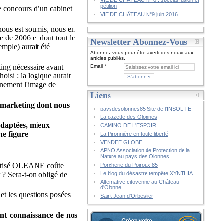
VIE DE CHÂTEAU N° 8 : spécial fusion et
pétition
e concours d’un cabinet
VIE DE CHÂTEAU N°9 juin 2016
 nous est soumis, nous en
 de 2006 et dont tout le
Newsletter Abonnez-Vous
mple) aurait été
Abonnez-vous pour être averti des nouveaux
articles publiés.
ting nécessaire avant
Email
oisi : la logique aurait
inement l'image de
Liens
 marketing dont nous
paysdesolonnes85 Site de l'INSOLITE
La gazette des Olonnes
 adaptées, mieux
CAMINO DE L'ESPOIR
ne figure
La Pironnière en toute liberté
VENDEE GLOBE
APNO Association de Protection de la
Nature au pays des Olonnes
aptisé OLEANE coûte
Porcherie du Poiroux 85
r ? Sera-t-on obligé de
Le blog du désastre tempête XYNTHIA
Alternative citoyenne au Château
d'Olonne
et les questions posées
Saint Jean d'Orbestier
ont connaissance de nos