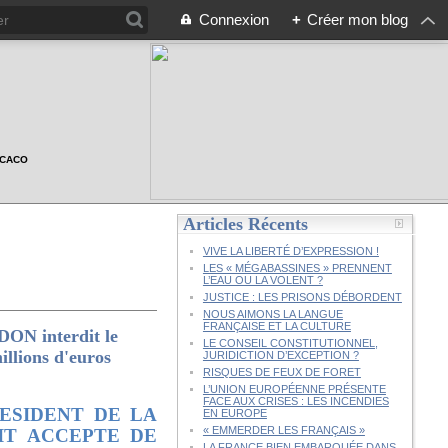
Connexion
+
Créer mon blog
n CACO
Articles Récents
VIVE LA LIBERTÉ D’EXPRESSION !
LES « MÉGABASSINES » PRENNENT
L’EAU OU LA VOLENT ?
JUSTICE : LES PRISONS DÉBORDENT
NOUS AIMONS LA LANGUE
FRANÇAISE ET LA CULTURE
 interdit le
LE CONSEIL CONSTITUTIONNEL,
illions d'euros
JURIDICTION D’EXCEPTION ?
RISQUES DE FEUX DE FORET
L’UNION EUROPÉENNE PRÉSENTE
FACE AUX CRISES : LES INCENDIES
ESIDENT DE LA
EN EUROPE
« EMMERDER LES FRANÇAIS »
AIT ACCEPTE DE
LA FRANCE BIEN EMBARQUÉE DANS